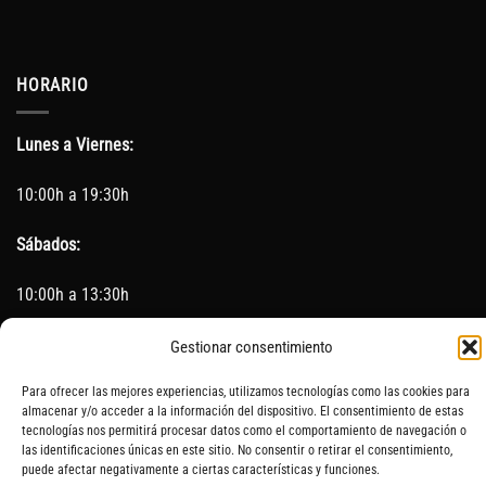
HORARIO
Lunes a Viernes:
10:00h a 19:30h
Sábados:
10:00h a 13:30h
(Cerrado los Sábados en Agosto)
Gestionar consentimiento
Sin servicio de taller del 15 de Agosto al 5 de septiembre
Para ofrecer las mejores experiencias, utilizamos tecnologías como las cookies para
almacenar y/o acceder a la información del dispositivo. El consentimiento de estas
tecnologías nos permitirá procesar datos como el comportamiento de navegación o
las identificaciones únicas en este sitio. No consentir o retirar el consentimiento,
puede afectar negativamente a ciertas características y funciones.
SOBRE NOSOTROS
CONTACTO
AVISO LEGAL
BLOG