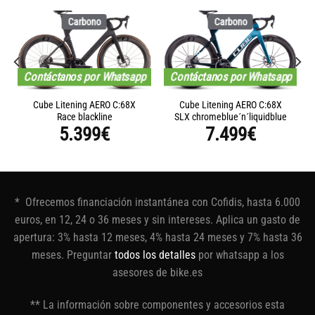
Carbono
Carbono
Contáctanos por Whatsapp
Contáctanos por Whatsapp
Cube Litening AERO C:68X
Cube Litening AERO C:68X
Race blackline
SLX chromeblue´n´liquidblue
5.399
€
7.499
€
* Ofrecemos financiación instantánea con Cofidis, hasta 6.000
euros, en 12, 24 o 36 meses y sin intereses. Aplica un gasto de
apertura: 3% hasta 12 meses, 4% hasta 24 meses y 7% hasta 36
meses. Preguntar
todos los detalles
por whatsapp a los
asesores de bike.es
** La información sobre componentes y accesorios esta