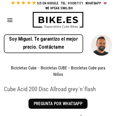
★
★
★
★
★
Saltar
5/5 EN GOOGLE
-
TEL: 910507171
-
WHATSAPP
-
WE SPEAK ENGLISH
al
contenido
Soy Miguel. Te garantizo el mejor
precio. Contáctame
Bicicletas Cube
>
Bicicletas CUBE
>
Bicicletas Cube para
Niños
Cube Acid 200 Disc Allroad grey´n´flash
PREGUNTA POR WHATSAPP