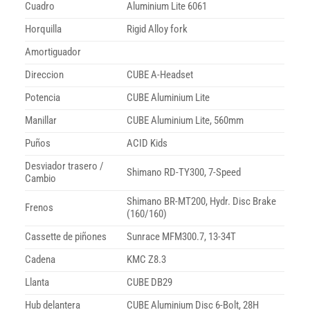
Cuadro
Aluminium Lite 6061
Horquilla
Rigid Alloy fork
Amortiguador
Direccion
CUBE A-Headset
Potencia
CUBE Aluminium Lite
Manillar
CUBE Aluminium Lite, 560mm
Puños
ACID Kids
Desviador trasero /
Shimano RD-TY300, 7-Speed
Cambio
Shimano BR-MT200, Hydr. Disc Brake
Frenos
(160/160)
Cassette de piñones
Sunrace MFM300.7, 13-34T
Cadena
KMC Z8.3
Llanta
CUBE DB29
Hub delantera
CUBE Aluminium Disc 6-Bolt, 28H