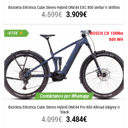
Bicicleta Eléctrica Cube Stereo Hybrid ONE44 EXC 800 stellar´n´shiftiris
El
El
4.599
€
3.909
€
precio
precio
original
actual
-615€
era:
es:
4.599€.
3.909€.
Contáctanos por Whatsapp
Bicicleta Eléctrica Cube Stereo Hybrid ONE44 Pro 800 Allroad inkgrey´n
´black
El
El
4.099
€
3.484
€
precio
precio