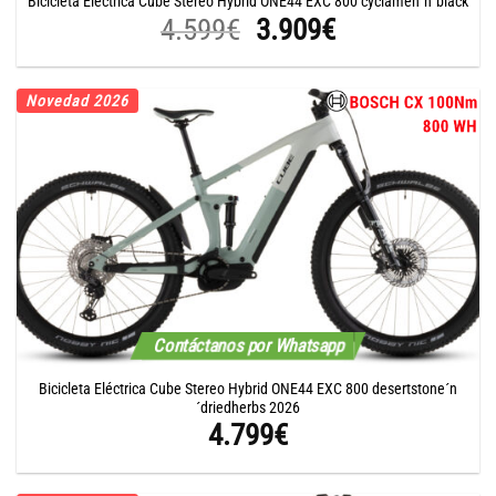
Bicicleta Eléctrica Cube Stereo Hybrid ONE44 EXC 800 cyclamen´n´black
El
El
4.599
€
3.909
€
precio
precio
original
actual
Novedad 2026
era:
es:
4.599€.
3.909€.
Contáctanos por Whatsapp
Bicicleta Eléctrica Cube Stereo Hybrid ONE44 EXC 800 desertstone´n
´driedherbs 2026
4.799
€