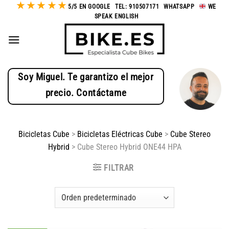
★
★
★
★
★
Saltar
5/5 EN GOOGLE
-
TEL: 910507171
-
WHATSAPP
-
WE
SPEAK ENGLISH
al
contenido
Soy Miguel. Te garantizo el mejor
precio. Contáctame
Bicicletas Cube
>
Bicicletas Eléctricas Cube
>
Cube Stereo
Hybrid
>
Cube Stereo Hybrid ONE44 HPA
FILTRAR