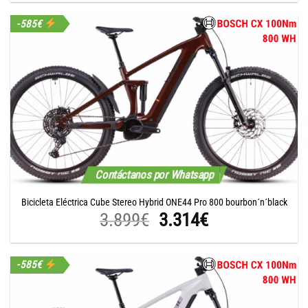
original
actual
-585€
era:
es:
4.099€.
3.484€.
Contáctanos por Whatsapp
Bicicleta Eléctrica Cube Stereo Hybrid ONE44 Pro 800 bourbon´n´black
El
El
3.899
€
3.314
€
precio
precio
original
actual
-585€
era:
es:
3.899€.
3.314€.