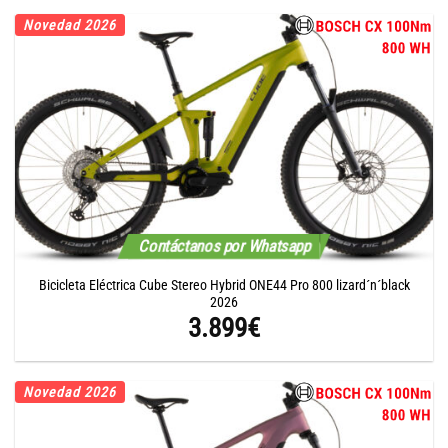
original
actual
Novedad 2026
era:
es:
3.899€.
3.314€.
Contáctanos por Whatsapp
Bicicleta Eléctrica Cube Stereo Hybrid ONE44 Pro 800 lizard´n´black
2026
3.899
€
Novedad 2026