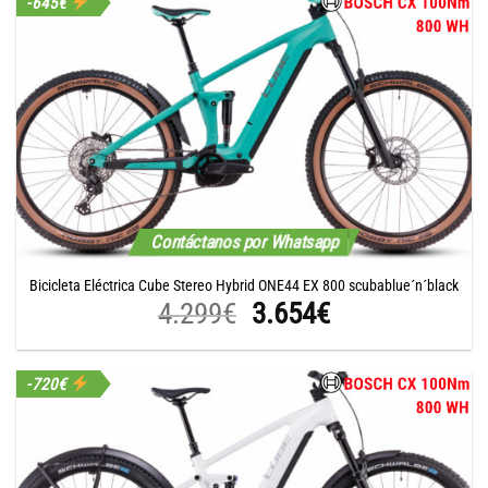
-645€
era:
es:
4.299€.
3.654€.
Contáctanos por Whatsapp
Bicicleta Eléctrica Cube Stereo Hybrid ONE44 EX 800 scubablue´n´black
El
El
4.299
€
3.654
€
precio
precio
original
actual
-720€
era:
es:
4.299€.
3.654€.