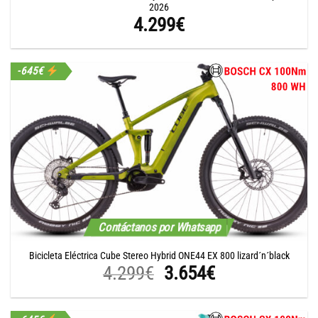
2026
4.299
€
-645€
Contáctanos por Whatsapp
Bicicleta Eléctrica Cube Stereo Hybrid ONE44 EX 800 lizard´n´black
El
El
4.299
€
3.654
€
precio
precio
original
actual