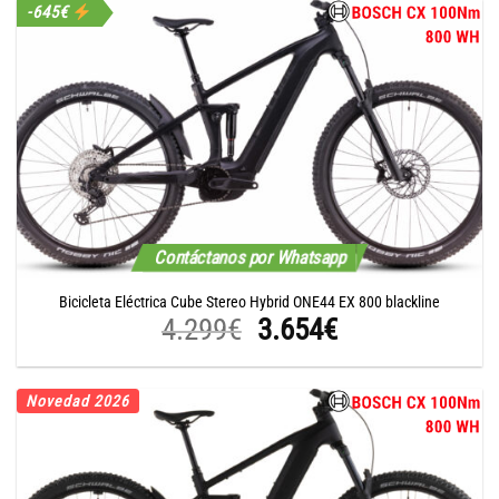
-645€
Contáctanos por Whatsapp
Bicicleta Eléctrica Cube Stereo Hybrid ONE44 EX 800 blackline
El
El
4.299
€
3.654
€
precio
precio
original
actual
Novedad 2026
era:
es:
4.299€.
3.654€.