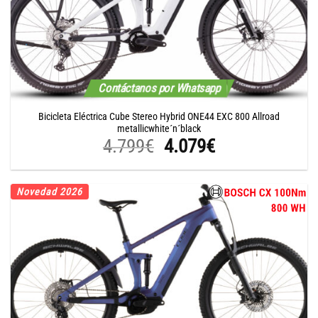
Contáctanos por Whatsapp
Bicicleta Eléctrica Cube Stereo Hybrid ONE44 EXC 800 Allroad
metallicwhite´n´black
El
El
4.799
€
4.079
€
precio
precio
original
actual
Novedad 2026
era:
es:
4.799€.
4.079€.