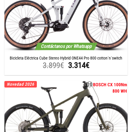
Contáctanos por Whatsapp
Bicicleta Eléctrica Cube Stereo Hybrid ONE44 Pro 800 cotton´n´switch
El
El
3.899
€
3.314
€
precio
precio
original
actual
Novedad 2026
era:
es:
3.899€.
3.314€.