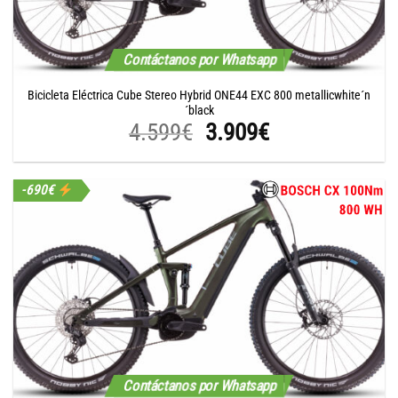
Contáctanos por Whatsapp
Bicicleta Eléctrica Cube Stereo Hybrid ONE44 EXC 800 metallicwhite´n
´black
El
El
4.599
€
3.909
€
precio
precio
original
actual
-690€
era:
es:
4.599€.
3.909€.
Contáctanos por Whatsapp