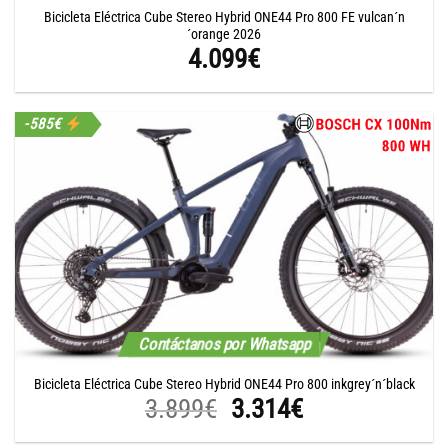
Bicicleta Eléctrica Cube Stereo Hybrid ONE44 Pro 800 FE vulcan´n
´orange 2026
4.099
€
-585€
Contáctanos por Whatsapp
Bicicleta Eléctrica Cube Stereo Hybrid ONE44 Pro 800 inkgrey´n´black
El
El
3.899
€
3.314
€
precio
precio