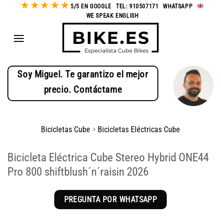
★
★
★
★
★
Saltar
5/5 EN GOOGLE
-
TEL: 910507171
-
WHATSAPP
-
WE SPEAK ENGLISH
al
contenido
Soy Miguel. Te garantizo el mejor
precio. Contáctame
Bicicletas Cube
>
Bicicletas Eléctricas Cube
Bicicleta Eléctrica Cube Stereo Hybrid ONE44
Pro 800 shiftblush´n´raisin 2026
PREGUNTA POR WHATSAPP