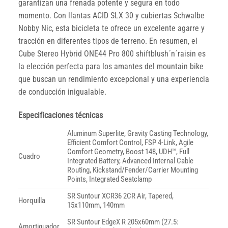
garantizan una frenada potente y segura en todo
momento. Con llantas ACID SLX 30 y cubiertas Schwalbe
Nobby Nic, esta bicicleta te ofrece un excelente agarre y
tracción en diferentes tipos de terreno. En resumen, el
Cube Stereo Hybrid ONE44 Pro 800 shiftblush´n´raisin es
la elección perfecta para los amantes del mountain bike
que buscan un rendimiento excepcional y una experiencia
de conducción inigualable.
Especificaciones técnicas
Aluminum Superlite, Gravity Casting Technology,
Efficient Comfort Control, FSP 4-Link, Agile
Comfort Geometry, Boost 148, UDH™, Full
Cuadro
Integrated Battery, Advanced Internal Cable
Routing, Kickstand/Fender/Carrier Mounting
Points, Integrated Seatclamp
SR Suntour XCR36 2CR Air, Tapered,
Horquilla
15x110mm, 140mm
SR Suntour EdgeX R 205x60mm (27.5:
Amortiguador