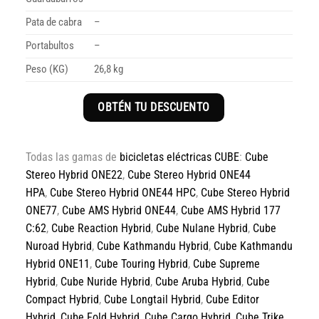
Pata de cabra
–
Portabultos
–
Peso (KG)
26,8 kg
OBTÉN TU DESCUENTO
Todas las gamas de
bicicletas eléctricas CUBE
:
Cube
Stereo Hybrid ONE22
,
Cube Stereo Hybrid ONE44
HPA
,
Cube Stereo Hybrid ONE44 HPC
,
Cube Stereo Hybrid
ONE77
,
Cube AMS Hybrid ONE44
,
Cube AMS Hybrid 177
C:62
,
Cube Reaction Hybrid
,
Cube Nulane Hybrid
,
Cube
Nuroad Hybrid
,
Cube Kathmandu Hybrid
,
Cube Kathmandu
Hybrid ONE11
,
Cube Touring Hybrid
,
Cube Supreme
Hybrid
,
Cube Nuride Hybrid
,
Cube Aruba Hybrid
,
Cube
Compact Hybrid
,
Cube Longtail Hybrid
,
Cube Editor
Hybrid
,
Cube Fold Hybrid
,
Cube Cargo Hybrid
,
Cube Trike