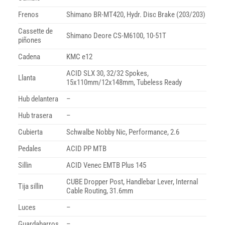
Frenos
Shimano BR-MT420, Hydr. Disc Brake (203/203)
Cassette de
Shimano Deore CS-M6100, 10-51T
piñones
Cadena
KMC e12
ACID SLX 30, 32/32 Spokes,
Llanta
15x110mm/12x148mm, Tubeless Ready
Hub delantera
–
Hub trasera
–
Cubierta
Schwalbe Nobby Nic, Performance, 2.6
Pedales
ACID PP MTB
Sillin
ACID Venec EMTB Plus 145
CUBE Dropper Post, Handlebar Lever, Internal
Tija sillin
Cable Routing, 31.6mm
Luces
–
Guardabarros
–