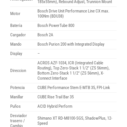
185x55mm), Rebound Adjust, Trunnion Mount
Bosch Drive Unit Performance Line CX max.
Motor
100Nm (BDU38)
Batería
Bosch PowerTube 800
Cargador
Bosch 2A
Mando
Bosch Purion 200 with Integrated Display
Display
–
ACROS AZF-1034, ICR (Integrated Cable
Routing), Top Zero-Stack 1 1/2″ (ZS 56mm),
Direccion
Bottom Zero-Stack 1 1/2″ (ZS 56mm), X-
Connect Interface
Potencia
CUBE Performance Stem E-MTB 35, FPI-Link
Manillar
CUBE Rise Trail Bar 35
Puños
ACID Hybrid Perform
Desviador
Shimano XT RD-M8100-SGS, ShadowPlus, 12-
trasero /
Speed
Cambio