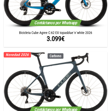
Contáctanos por Whatsapp
Bicicleta Cube Agree C:62 EX topasblue´n´white 2026
3.099
€
Novedad 2026
Carbono
Contáctanos por Whatsapp