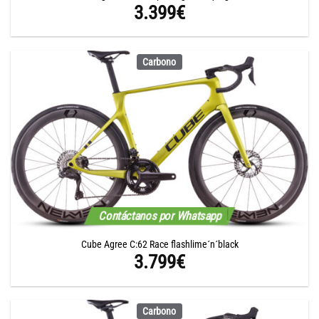
3.399
€
Carbono
Contáctanos por Whatsapp
Cube Agree C:62 Race flashlime´n´black
3.799
€
Carbono