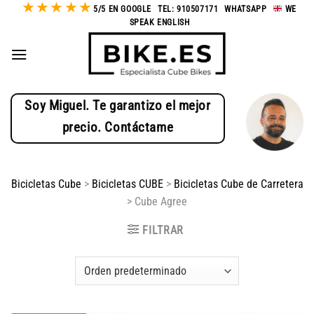
★
★
★
★
★
Saltar
5/5 EN GOOGLE
-
TEL: 910507171
-
WHATSAPP
-
WE
SPEAK ENGLISH
al
contenido
Soy Miguel. Te garantizo el mejor
precio. Contáctame
Bicicletas Cube
>
Bicicletas CUBE
>
Bicicletas Cube de Carretera
>
Cube Agree
FILTRAR