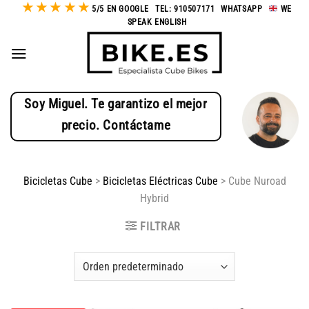
★
★
★
★
★
Saltar
5/5 EN GOOGLE
-
TEL: 910507171
-
WHATSAPP
-
WE
SPEAK ENGLISH
al
contenido
Soy Miguel. Te garantizo el mejor
precio. Contáctame
Bicicletas Cube
>
Bicicletas Eléctricas Cube
>
Cube Nuroad
Hybrid
FILTRAR