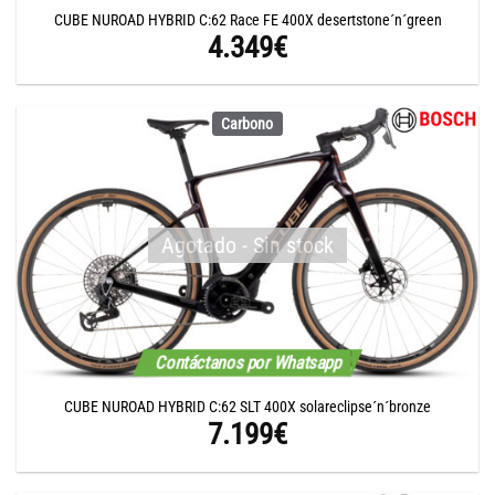
CUBE NUROAD HYBRID C:62 Race FE 400X desertstone´n´green
4.349
€
Carbono
Agotado - Sin stock
Contáctanos por Whatsapp
CUBE NUROAD HYBRID C:62 SLT 400X solareclipse´n´bronze
7.199
€