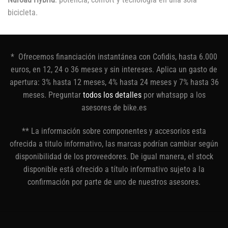
bicicleta.
* Ofrecemos financiación instantánea con Cofidis, hasta 6.000
euros, en 12, 24 o 36 meses y sin intereses. Aplica un gasto de
apertura: 3% hasta 12 meses, 4% hasta 24 meses y 7% hasta 36
meses. Preguntar
todos los detalles
por whatsapp a los
asesores de bike.es
** La información sobre componentes y accesorios esta
ofrecida a titulo informativo, las marcas podrían cambiar según
disponibilidad de los proveedores. De igual manera, el stock
disponible está ofrecido a título informativo sujeto a la
confirmación por parte de uno de nuestros asesores.