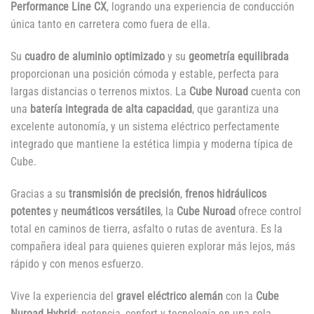
Performance Line CX
, logrando una experiencia de conducción
única tanto en carretera como fuera de ella.
Su
cuadro de aluminio optimizado
y su
geometría equilibrada
proporcionan una posición cómoda y estable, perfecta para
largas distancias o terrenos mixtos. La
Cube Nuroad
cuenta con
una
batería integrada de alta capacidad
, que garantiza una
excelente autonomía, y un sistema eléctrico perfectamente
integrado que mantiene la estética limpia y moderna típica de
Cube.
Gracias a su
transmisión de precisión
,
frenos hidráulicos
potentes
y
neumáticos versátiles
, la
Cube Nuroad
ofrece control
total en caminos de tierra, asfalto o rutas de aventura. Es la
compañera ideal para quienes quieren explorar más lejos, más
rápido y con menos esfuerzo.
Vive la experiencia del
gravel eléctrico alemán
con la
Cube
Nuroad Hybrid
: potencia, confort y tecnología en una sola