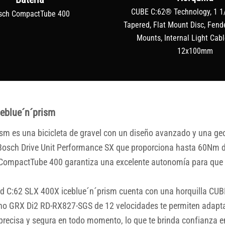
CUBE C:62® Technology, 1 1/
sch CompactTube 400
Tapered, Flat Mount Disc, Fend
Mounts, Internal Light Cabl
12x100mm
eblue´n´prism
m es una bicicleta de gravel con un diseño avanzado y una geo
osch Drive Unit Performance SX que proporciona hasta 60Nm de t
h CompactTube 400 garantiza una excelente autonomía para que p
id C:62 SLX 400X iceblue´n´prism cuenta con una horquilla CU
o GRX Di2 RD-RX827-SGS de 12 velocidades te permiten adaptar 
cisa y segura en todo momento, lo que te brinda confianza en