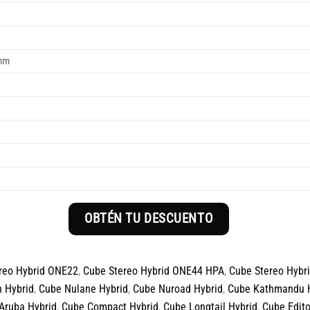
2mm
OBTÉN TU DESCUENTO
reo Hybrid ONE22
,
Cube Stereo Hybrid ONE44 HPA
,
Cube Stereo Hybr
 Hybrid
,
Cube Nulane Hybrid
,
Cube Nuroad Hybrid
,
Cube Kathmandu 
Aruba Hybrid
,
Cube Compact Hybrid
,
Cube Longtail Hybrid
,
Cube Edito