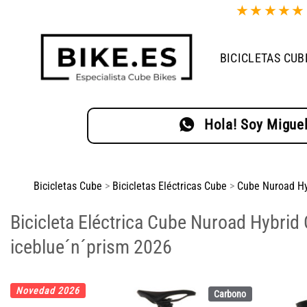
Saltar
★
★
★
★
al
contenido
BICICLETAS CUB
Hola! Soy Miguel
Bicicletas Cube
>
Bicicletas Eléctricas Cube
>
Cube Nuroad Hy
Bicicleta Eléctrica Cube Nuroad Hybrid
iceblue´n´prism 2026
Novedad 2026
Carbono