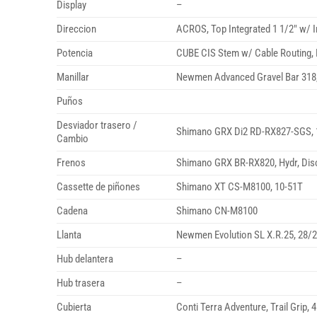
Display
–
Direccion
ACROS, Top Integrated 1 1/2″ w/ I
Potencia
CUBE CIS Stem w/ Cable Routing, 
Manillar
Newmen Advanced Gravel Bar 318
Puños
Desviador trasero /
Shimano GRX Di2 RD-RX827-SGS, 
Cambio
Frenos
Shimano GRX BR-RX820, Hydr, Disc
Cassette de piñones
Shimano XT CS-M8100, 10-51T
Cadena
Shimano CN-M8100
Llanta
Newmen Evolution SL X.R.25, 28
Hub delantera
–
Hub trasera
–
Cubierta
Conti Terra Adventure, Trail Grip, 