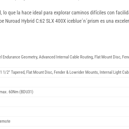
il, lo que la hace ideal para explorar caminos difíciles con faci
ube Nuroad Hybrid C:62 SLX 400X iceblue´n´prism es una excelen
 Endurance Geometry, Advanced Internal Cable Routing, Flat Mount Disc, Fend
 1/2″ Tapered, Flat Mount Disc, Fender & Lowrider Mounts, Internal Light C
X max. 60Nm (BDU31)
Remote