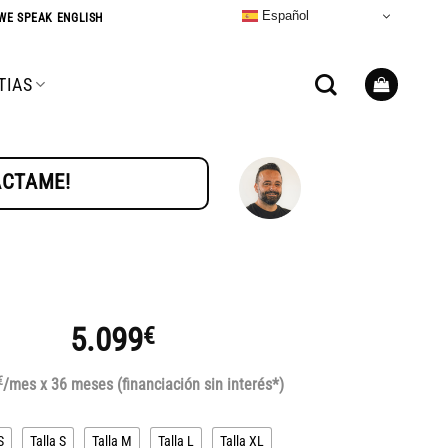
Español
WE SPEAK ENGLISH
TIAS
TÁCTAME!
5.099
€
€
/mes x 36 meses (financiación sin interés*)
S
Talla S
Talla M
Talla L
Talla XL