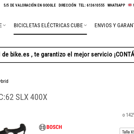
★
5/5 DE VALORACIÓN EN GOOGLE
-
DIRECCIÓN
-
TEL: 613610555
-
WHATSAPP
-
E
BICICLETAS ELÉCTRICAS CUBE
ENVIOS Y GARAN
 de bike.es , te garantizo el mejor servicio ¡CON
brid
 C:62 SLX 400X
o 142
Talla X