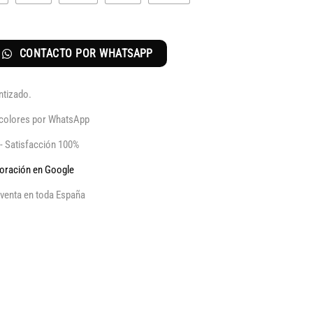
CONTACTO POR WHATSAPP
ntizado.
y colores por WhatsApp
 - Satisfacción 100%
aloración en Google
venta en toda España