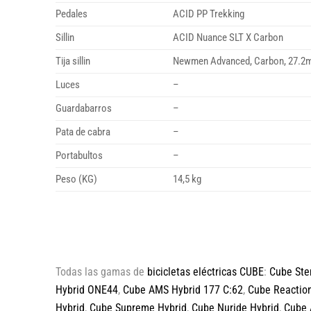
Pedales
ACID PP Trekking
Sillin
ACID Nuance SLT X Carbon
Tija sillin
Newmen Advanced, Carbon, 27.
Luces
–
Guardabarros
–
Pata de cabra
–
Portabultos
–
Peso (KG)
14,5 kg
Todas las gamas de
bicicletas eléctricas CUBE
:
Cube Ste
Hybrid ONE44
,
Cube AMS Hybrid 177 C:62
,
Cube Reaction
Hybrid
,
Cube Supreme Hybrid
,
Cube Nuride Hybrid
,
Cube 