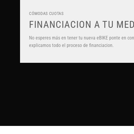
CÓMODAS CUOTAS
FINANCIACION A TU ME
No esperes más en tener tu nueva eBIKE ponte en cont
explicamos todo el proceso de financiacion.