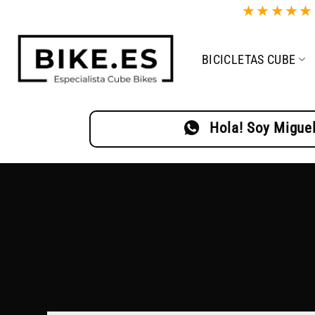
Saltar
★
★
★
★
al
contenido
BICICLETAS CUBE
Hola! Soy Miguel