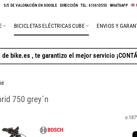
★
5/5 DE VALORACIÓN EN GOOGLE
-
DIRECCIÓN
-
TEL: 613610555
-
WHATSAPP
-
E
BICICLETAS ELÉCTRICAS CUBE
ENVIOS Y GARAN
 de bike.es , te garantizo el mejor servicio ¡CON
id
brid 750 grey´n
o 187