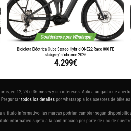
Contáctanos por Whatsapp
Bicicleta Eléctrica Cube Stereo Hybrid ONE22 Race 800 FE
slabgrey´n´chrome 2026
4.299
€
euros, en 12, 24 o 36 meses y sin intereses. Aplica un gasto de aper
Preguntar
todos los detalles
por whatsapp a los asesores de bike.es
 a titulo informativo, las marcas podrían cambiar según disponibilida
título informativo sujeto a la confirmación por parte de uno de nuestr