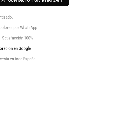
CONTACTO POR WHATSAPP
ntizado.
y colores por WhatsApp
 - Satisfacción 100%
aloración en Google
venta en toda España