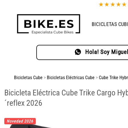
Saltar
★
★
★
★
al
contenido
BICICLETAS CUB
Hola! Soy Miguel
Bicicletas Cube
>
Bicicletas Eléctricas Cube
>
Cube Trike Hybr
Bicicleta Eléctrica Cube Trike Cargo Hy
´reflex 2026
Novedad 2026