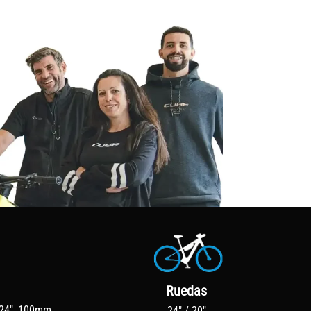
Ruedas
24", 100mm
24" / 20"