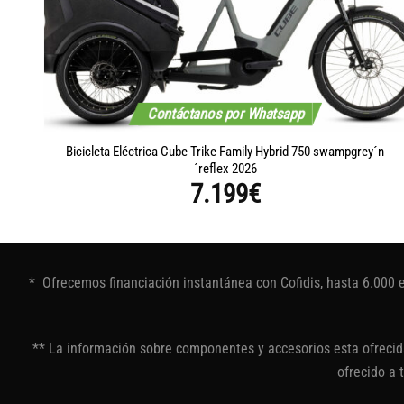
Contáctanos por Whatsapp
´n
Bicicleta Eléctrica Cube Trike Family Hybrid 750 swampgrey´n
´reflex 2026
7.199
€
* Ofrecemos financiación instantánea con Cofidis, hasta 6.000 
** La información sobre componentes y accesorios esta ofrecida
ofrecido a 