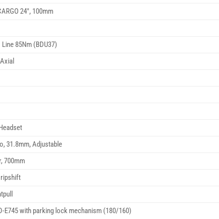
 CARGO 24″, 100mm
o Line 85Nm (BDU37)
Axial
Headset
o, 31.8mm, Adjustable
ar, 700mm
ipshift
tpull
D-E745 with parking lock mechanism (180/160)