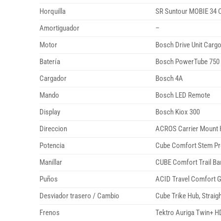
Horquilla
SR Suntour MOBIE 34
Amortiguador
–
Motor
Bosch Drive Unit Carg
Batería
Bosch PowerTube 750 
Cargador
Bosch 4A
Mando
Bosch LED Remote
Display
Bosch Kiox 300
Direccion
ACROS Carrier Mount 
Potencia
Cube Comfort Stem Pr
Manillar
CUBE Comfort Trail B
Puños
ACID Travel Comfort Gr
Desviador trasero / Cambio
Cube Trike Hub, Straigh
Frenos
Tektro Auriga Twin+ H