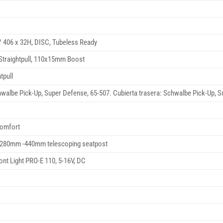
/ 406 x 32H, DISC, Tubeless Ready
Straightpull, 110x15mm Boost
tpull
hwalbe Pick-Up, Super Defense, 65-507. Cubierta trasera: Schwalbe Pick-Up, 
Comfort
, 280mm -440mm telescoping seatpost
ont Light PRO-E 110, 5-16V, DC