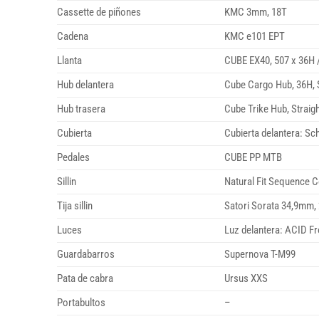
Cassette de piñones
KMC 3mm, 18T
Cadena
KMC e101 EPT
Llanta
CUBE EX40, 507 x 36H 
Hub delantera
Cube Cargo Hub, 36H, 
Hub trasera
Cube Trike Hub, Straigh
Cubierta
Cubierta delantera: Sc
Pedales
CUBE PP MTB
Sillin
Natural Fit Sequence 
Tija sillin
Satori Sorata 34,9mm
Luces
Luz delantera: ACID Fr
Guardabarros
Supernova T-M99
Pata de cabra
Ursus XXS
Portabultos
–