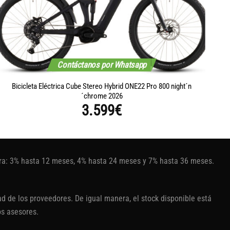
Contáctanos por Whatsapp
Bicicleta Eléctrica Cube Stereo Hybrid ONE22 Pro 800 night´n
Bic
´chrome 2026
3.599
€
tura: 3% hasta 12 meses, 4% hasta 24 meses y 7% hasta 36 meses.
d de los proveedores. De igual manera, el stock disponible está
os asesores.