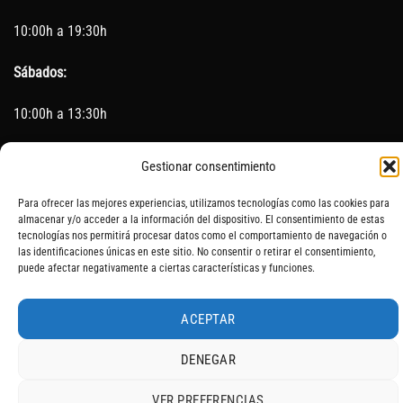
10:00h a 19:30h
Sábados:
10:00h a 13:30h
(Cerrado los Sábados en Agosto)
Gestionar consentimiento
Sin servicio de taller del 15 de Agosto al 5 de septiembre
Para ofrecer las mejores experiencias, utilizamos tecnologías como las cookies para
almacenar y/o acceder a la información del dispositivo. El consentimiento de estas
tecnologías nos permitirá procesar datos como el comportamiento de navegación o
las identificaciones únicas en este sitio. No consentir o retirar el consentimiento,
puede afectar negativamente a ciertas características y funciones.
SOBRE NOSOTROS
CONTACTO
AVISO LEGAL
BLOG
ACEPTAR
DENEGAR
VER PREFERENCIAS