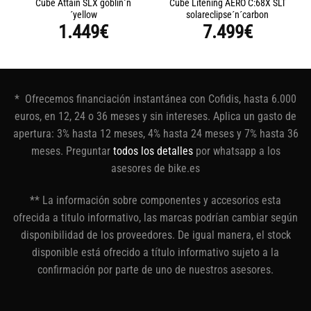
Cube Attain SLX goblin´n
Cube Litening AERO C:68X SLT
´yellow
solareclipse´n´carbon
1.449
€
7.499
€
* Ofrecemos financiación instantánea con Cofidis, hasta 6.000
euros, en 12, 24 o 36 meses y sin intereses. Aplica un gasto de
apertura: 3% hasta 12 meses, 4% hasta 24 meses y 7% hasta 36
meses. Preguntar
todos los detalles
por whatsapp a los
asesores de bike.es
** La información sobre componentes y accesorios esta
ofrecida a titulo informativo, las marcas podrían cambiar según
disponibilidad de los proveedores. De igual manera, el stock
disponible está ofrecido a título informativo sujeto a la
confirmación por parte de uno de nuestros asesores.