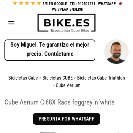
★
★
★
★
★
Saltar
5/5 EN GOOGLE
-
TEL: 910507171
-
WHATSAPP
-
WE SPEAK ENGLISH
al
contenido
Soy Miguel. Te garantizo el mejor
precio. Contáctame
Bicicletas Cube
>
Bicicletas CUBE
>
Bicicletas Cube Triathlon
>
Cube Aerium
Cube Aerium C:68X Race foggrey´n´white
PREGUNTA POR WHATSAPP