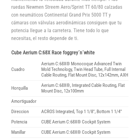
ruedas Newmen Streem Aero/Sprint TT 60/80 calzadas
con neumáticos Continental Grand Prix 5000 TT y
cámaras con válvulas aerodinámicas consiguen que tu
potencia llegue a la carretera. Tiene todo lo que
necesitas, el resto depende de ti.
Cube Aerium C:68X Race foggrey´n´white
Aerium C:68X® Monocoque Advanced Twin
Cuadro
Mold Technology, Twin Head Tube, Full Internal
Cable Routing, Flat Mount Disc, 12x142mm, AXH
Aerium C:68X®, Integrated Cable Routing, Flat
Horquilla
Mount Disc, 12x100mm
Amortiguador
Direccion
ACROS Integrated, Top 1 1/8″, Bottom 1 1/4″
Potencia
CUBE Aerium C:68X® Cockpit System
Manillar
CUBE Aerium C:68X® Cockpit System