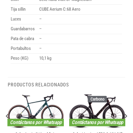
Tija sillin
CUBE Aerium C:68 Aero
Luces
–
Guardabarros
–
Pata de cabra
–
Portabultos
–
Peso (KG)
10,1 kg
PRODUCTOS RELACIONADOS
Carbono
Contáctanos por Whatsapp
Contáctanos por Whatsapp