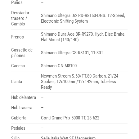
Puños
–
Desviador
Shimano Ultegra Di2 RD-R8150-DGS. 12-Speed,
trasero /
Electronic Shifting System
Cambio
Shimano Dura Ace BR-R9270, Hydr. Disc Brake,
Frenos
Flat Mount (140/140)
Cassette de
Shimano Ultegra CS-R8101, 11-30T
piñones
Cadena
Shimano CN-M8100
Newmen Streem S.60/TT.80 Carbon, 21/24
Llanta
Spokes, 12x100mm/12x142mm, Tubeless
Ready
Hub delantera
–
Hub trasera
–
Cubierta
Conti Grand Prix 5000 TT, 28-622
Pedales
–
Sillin
Selle Italia Watt SF Magnesium