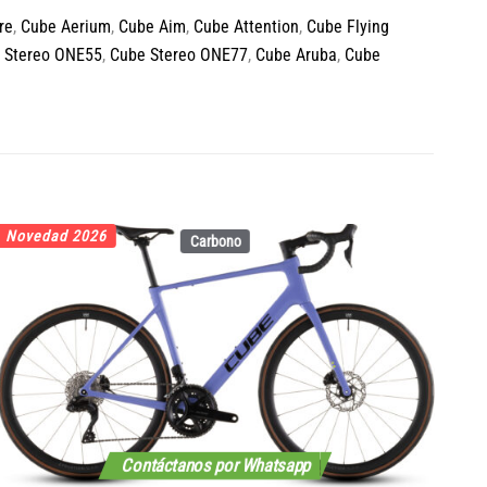
re
,
Cube Aerium
,
Cube Aim
,
Cube Attention
,
Cube Flying
 Stereo ONE55
,
Cube Stereo ONE77
,
Cube Aruba
,
Cube
Novedad 2026
No
Carbono
Contáctanos por Whatsapp