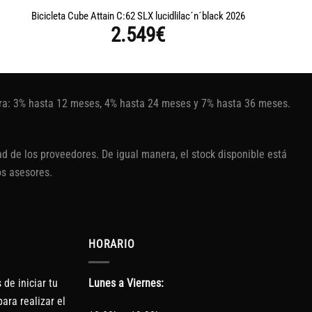
Bicicleta Cube Attain C:62 SLX lucidlilac´n´black 2026
B
2.549
€
tura: 3% hasta 12 meses, 4% hasta 24 meses y 7% hasta 36 meses.
d de los proveedores. De igual manera, el stock disponible está
os asesores.
HORARIO
de iniciar tu
Lunes a Viernes:
ara realizar el