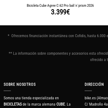
Bicicleta Cube Agree C:62 Pro bali´n´prism 2026
3.399
€
* Ofrecemos financiación instantánea con Cofidis, hasta 6.000 
** La información sobre componentes y accesorios esta ofrecida
ofrecido a 
SOBRE NOSOTROS
DIRECCIÓN
Somos una tienda especializada en
bike.es (Almac
BICICLETAS
de la marca alemana
CUBE
. La
C/ Madroño 4a