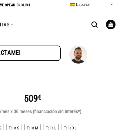
Español
WE SPEAK ENGLISH
TIAS
TÁCTAME!
509
€
/mes x 36 meses (financiación sin interés*)
S
Talla S
Talla M
Talla L
Talla XL