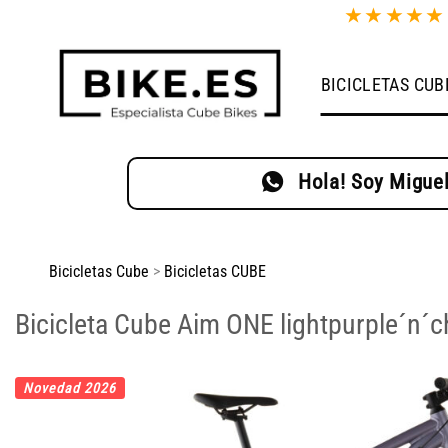
Saltar
★
★
★
★
al
contenido
BICICLETAS CUB
Hola! Soy Miguel
Bicicletas Cube
>
Bicicletas CUBE
Bicicleta Cube Aim ONE lightpurple´n´
Novedad 2026