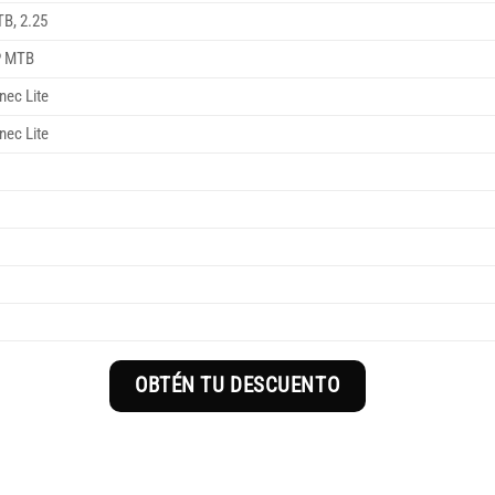
B, 2.25
P MTB
nec Lite
nec Lite
OBTÉN TU DESCUENTO