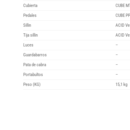
Cubierta
CUBE MT
Pedales
CUBE P
Sillin
ACID Ve
Tija sillin
ACID Ve
Luces
–
Guardabarros
–
Pata de cabra
–
Portabultos
–
Peso (KG)
15,1 kg