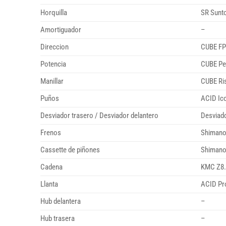
Horquilla
SR Sunt
Amortiguador
–
Direccion
CUBE FP
Potencia
CUBE Pe
Manillar
CUBE Ris
Puños
ACID Ic
Desviador trasero / Desviador delantero
Desviad
Frenos
Shimano
Cassette de piñones
Shimano
Cadena
KMC Z8.
Llanta
ACID Pr
Hub delantera
–
Hub trasera
–