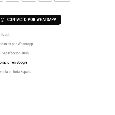
CONTACTO POR WHATSAPP
ntizado.
y colores por WhatsApp
 - Satisfacción 100%
aloración en Google
venta en toda España