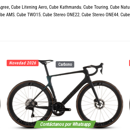
Agree
,
Cube Litening Aero,
Cube Kathmandu
,
Cube Touring
,
Cube Natu
ube AMS
,
Cube TWO15
,
Cube Stereo ONE22
,
Cube Stereo ONE44
,
Cube
Novedad 2026
Carbono
Contáctanos por Whatsapp