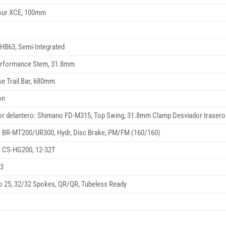
our XCE, 100mm
H863, Semi-Integrated
rformance Stem, 31.8mm
e Trail Bar, 680mm
on
or delantero: Shimano FD-M315, Top Swing, 31.8mm Clamp Desviador traser
 BR-MT200/UR300, Hydr, Disc Brake, PM/FM (160/160)
 CS-HG200, 12-32T
3
o 25, 32/32 Spokes, QR/QR, Tubeless Ready