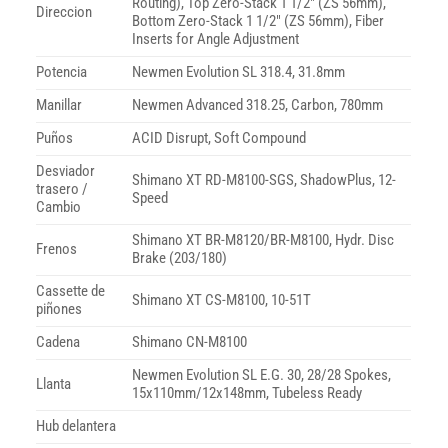
Routing), Top Zero-Stack 1 1/2″ (ZS 56mm),
Direccion
Bottom Zero-Stack 1 1/2″ (ZS 56mm), Fiber
Inserts for Angle Adjustment
Potencia
Newmen Evolution SL 318.4, 31.8mm
Manillar
Newmen Advanced 318.25, Carbon, 780mm
Puños
ACID Disrupt, Soft Compound
Desviador
Shimano XT RD-M8100-SGS, ShadowPlus, 12-
trasero /
Speed
Cambio
Shimano XT BR-M8120/BR-M8100, Hydr. Disc
Frenos
Brake (203/180)
Cassette de
Shimano XT CS-M8100, 10-51T
piñones
Cadena
Shimano CN-M8100
Newmen Evolution SL E.G. 30, 28/28 Spokes,
Llanta
15x110mm/12x148mm, Tubeless Ready
Hub delantera