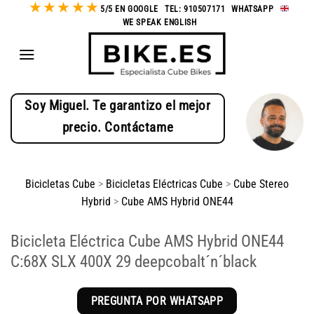
★
★
★
★
★
Saltar
5/5 EN GOOGLE
-
TEL: 910507171
-
WHATSAPP
-
WE SPEAK ENGLISH
al
contenido
Soy Miguel. Te garantizo el mejor
precio. Contáctame
Bicicletas Cube
>
Bicicletas Eléctricas Cube
>
Cube Stereo
Hybrid
>
Cube AMS Hybrid ONE44
Bicicleta Eléctrica Cube AMS Hybrid ONE44
C:68X SLX 400X 29 deepcobalt´n´black
PREGUNTA POR WHATSAPP