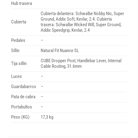
Hub trasera
Cubierta delantera: Schwalbe Nobby Nic, Super
Ground, Addix Soft, Kevlar, 2.4. Cubierta
Cubierta
trasera: Schwalbe Wicked Will, Super Ground,
Addix Speedgrip, Kevlar, 2.4
Pedales
–
Sillin
Natural Fit Nuance SL
CUBE Dropper Post, Handlebar Lever, Internal
Tija sillin
Cable Routing, 31.6mm
Luces
–
Guardabarros
–
Pata de cabra
–
Portabultos
–
Peso (KG)
17,3 kg