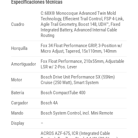
Especificaciones técnicas
C:68X® Monocoque Advanced Twin Mold
Technology, Effiecient Trail Control, FSP 4-Link,
Cuadro
Agile Trail Geometry, Boost 148, UDH™, Fixed
Integrated Battery, Advanced Internal Cable
Routing
Fox 34 Float Performance GRIP, 3-Position w/
Horquilla
Micro Adjust, Tapered, 15x110mm, 140mm
Fox Float Performance, 210x55mm, Adjustable
Amortiguador
LSR w/ 2-Pos. Lever
Bosch Drive Unit Performance SX (55Nm)
Motor
Cruise (250 Watt), Smart System
Batería
Bosch CompactTube 400
Cargador
Bosch 4A
Mando
Bosch System Control, incl. Mini Remote
Display
–
ACROS AZF-675, ICR (Integrated Cable