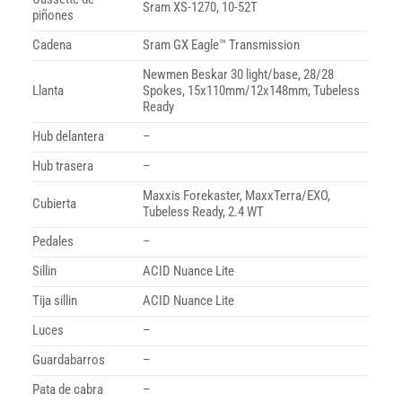
Sram XS-1270, 10-52T
piñones
Cadena
Sram GX Eagle™ Transmission
Newmen Beskar 30 light/base, 28/28
Llanta
Spokes, 15x110mm/12x148mm, Tubeless
Ready
Hub delantera
–
Hub trasera
–
Maxxis Forekaster, MaxxTerra/EXO,
Cubierta
Tubeless Ready, 2.4 WT
Pedales
–
Sillin
ACID Nuance Lite
Tija sillin
ACID Nuance Lite
Luces
–
Guardabarros
–
Pata de cabra
–