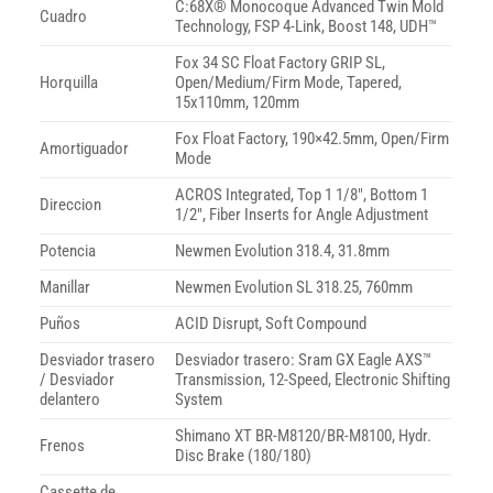
C:68X® Monocoque Advanced Twin Mold
Cuadro
Technology, FSP 4-Link, Boost 148, UDH™
Fox 34 SC Float Factory GRIP SL,
Horquilla
Open/Medium/Firm Mode, Tapered,
15x110mm, 120mm
Fox Float Factory, 190×42.5mm, Open/Firm
Amortiguador
Mode
ACROS Integrated, Top 1 1/8″, Bottom 1
Direccion
1/2″, Fiber Inserts for Angle Adjustment
Potencia
Newmen Evolution 318.4, 31.8mm
Manillar
Newmen Evolution SL 318.25, 760mm
Puños
ACID Disrupt, Soft Compound
Desviador trasero
Desviador trasero: Sram GX Eagle AXS™
/ Desviador
Transmission, 12-Speed, Electronic Shifting
delantero
System
Shimano XT BR-M8120/BR-M8100, Hydr.
Frenos
Disc Brake (180/180)
Cassette de