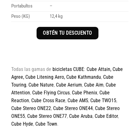
Portabultos
–
Peso (KG)
12,4 kg
OBTÉN TU DESCUENTO
Todas las gamas de
bicicletas CUBE
:
Cube Attain
,
Cube
Agree
,
Cube Litening Aero,
Cube Kathmandu
,
Cube
Touring
,
Cube Nature
,
Cube Aerium
,
Cube Aim
,
Cube
Attention
,
Cube Flying Circus
,
Cube Phenix
,
Cube
Reaction
,
Cube Cross Race
,
Cube AMS
,
Cube TWO15
,
Cube Stereo ONE22
,
Cube Stereo ONE44
,
Cube Stereo
ONE55
,
Cube Stereo ONE77
,
Cube Aruba
,
Cube Editor
,
Cube Hyde
,
Cube Town
.