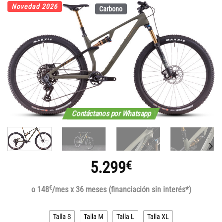
Novedad 2026
Carbono
Contáctanos por Whatsapp
5.299
€
€
o 148
/mes x 36 meses (financiación sin interés*)
Talla S
Talla M
Talla L
Talla XL