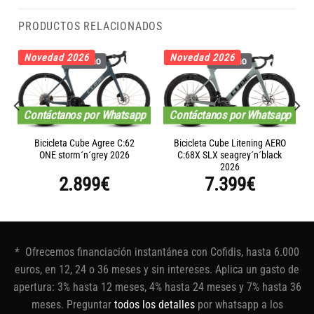
PRODUCTOS RELACIONADOS
Novedad 2026
Novedad 2026
Carbono
Carbono
Contáctanos por Whatsapp
Contáctanos por Whatsapp
Bicicleta Cube Agree C:62
Bicicleta Cube Litening AERO
ONE storm´n´grey 2026
C:68X SLX seagrey´n´black
2026
2.899
€
7.399
€
* Ofrecemos financiación instantánea con Cofidis, hasta 6.000
euros, en 12, 24 o 36 meses y sin intereses. Aplica un gasto de
apertura: 3% hasta 12 meses, 4% hasta 24 meses y 7% hasta 36
meses. Preguntar
todos los detalles
por whatsapp a los