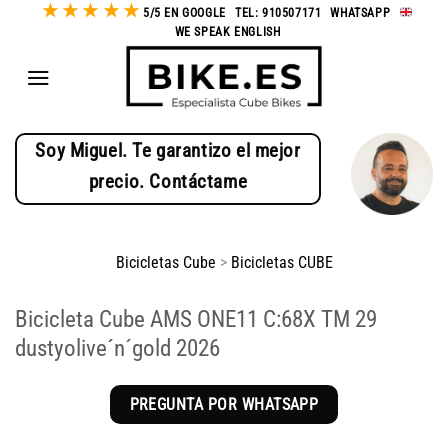
★
★
★
★
★
Saltar
5/5 EN GOOGLE
-
TEL: 910507171
-
WHATSAPP
-
WE SPEAK ENGLISH
al
contenido
Soy Miguel. Te garantizo el mejor
precio. Contáctame
Bicicletas Cube
>
Bicicletas CUBE
Bicicleta Cube AMS ONE11 C:68X TM 29
dustyolive´n´gold 2026
PREGUNTA POR WHATSAPP