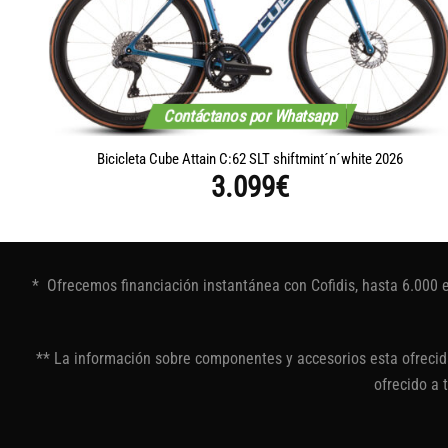
Contáctanos por Whatsapp
Bicicleta Cube Attain C:62 SLT shiftmint´n´white 2026
3.099
€
* Ofrecemos financiación instantánea con Cofidis, hasta 6.000 
** La información sobre componentes y accesorios esta ofrecida
ofrecido a 