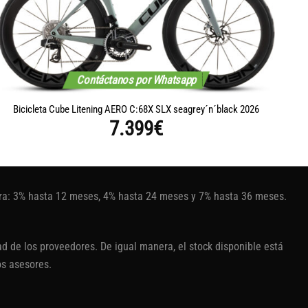
Contáctanos por Whatsapp
Bicicleta Cube Litening AERO C:68X SLX seagrey´n´black 2026
B
7.399
€
tura: 3% hasta 12 meses, 4% hasta 24 meses y 7% hasta 36 meses.
d de los proveedores. De igual manera, el stock disponible está
os asesores.