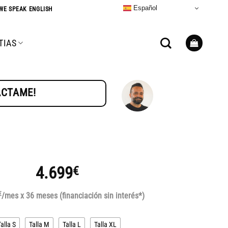
Español
WE SPEAK ENGLISH
TIAS
TÁCTAME!
4.699
€
€
/mes x 36 meses (financiación sin interés*)
Talla S
Talla M
Talla L
Talla XL