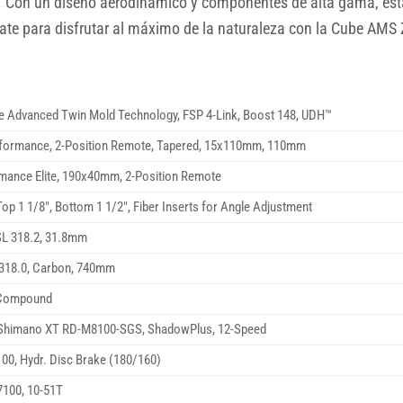
a. Con un diseño aerodinámico y componentes de alta gama, esta 
árate para disfrutar al máximo de la naturaleza con la Cube AMS
Advanced Twin Mold Technology, FSP 4-Link, Boost 148, UDH™
rformance, 2-Position Remote, Tapered, 15x110mm, 110mm
rmance Elite, 190x40mm, 2-Position Remote
op 1 1/8″, Bottom 1 1/2″, Fiber Inserts for Angle Adjustment
SL 318.2, 31.8mm
18.0, Carbon, 740mm
t Compound
 Shimano XT RD-M8100-SGS, ShadowPlus, 12-Speed
0, Hydr. Disc Brake (180/160)
100, 10-51T