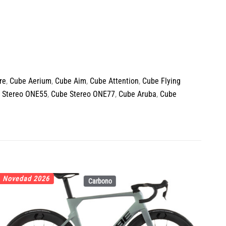
re
,
Cube Aerium
,
Cube Aim
,
Cube Attention
,
Cube Flying
 Stereo ONE55
,
Cube Stereo ONE77
,
Cube Aruba
,
Cube
Novedad 2026
No
Carbono