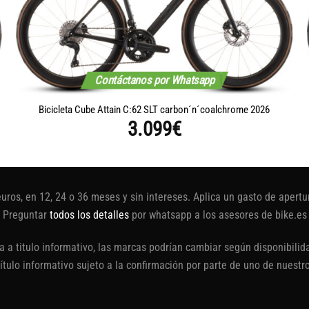
Contáctanos por Whatsapp
Bicicleta Cube Attain C:62 SLT carbon´n´coalchrome 2026
3.099
€
euros, en 12, 24 o 36 meses y sin intereses. Aplica un gasto de aper
Preguntar
todos los detalles
por whatsapp a los asesores de bike.es
 a titulo informativo, las marcas podrían cambiar según disponibilida
título informativo sujeto a la confirmación por parte de uno de nuestr