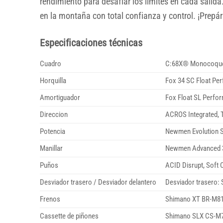
rendimiento para desafiar los límites en cada salid
en la montaña con total confianza y control. ¡Prep
Especificaciones técnicas
Cuadro
C:68X® Monocoque 
Horquilla
Fox 34 SC Float Pe
Amortiguador
Fox Float SL Perfo
Direccion
ACROS Integrated, T
Potencia
Newmen Evolution 
Manillar
Newmen Advanced 3
Puños
ACID Disrupt, Sof
Desviador trasero / Desviador delantero
Desviador trasero:
Frenos
Shimano XT BR-M810
Cassette de piñones
Shimano SLX CS-M7