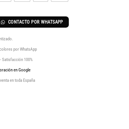
CONTACTO POR WHATSAPP
ntizado.
y colores por WhatsApp
 - Satisfacción 100%
aloración en Google
venta en toda España