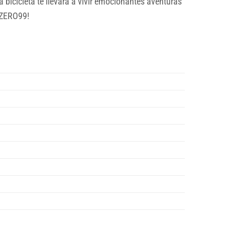
bicicleta te llevará a vivir emocionantes aventuras
 ZERO99!