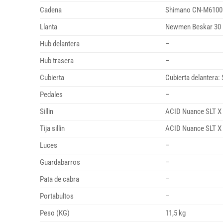
Cadena
Shimano CN-M6100
Llanta
Newmen Beskar 30 l
Hub delantera
–
Hub trasera
–
Cubierta
Cubierta delantera:
Pedales
–
Sillin
ACID Nuance SLT X
Tija sillin
ACID Nuance SLT X
Luces
–
Guardabarros
–
Pata de cabra
–
Portabultos
–
Peso (KG)
11,5 kg