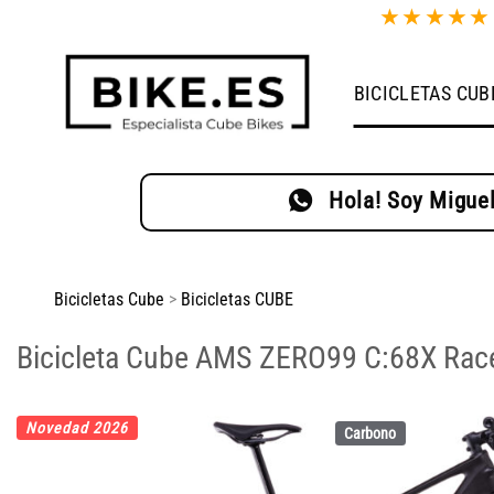
Saltar
★
★
★
★
al
contenido
BICICLETAS CUB
Hola! Soy Miguel
Bicicletas Cube
>
Bicicletas CUBE
Bicicleta Cube AMS ZERO99 C:68X Race
Novedad 2026
Carbono