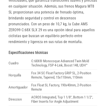
velocidades, que garantiza transiciones suaves y precisas
en cualquier situación. Además, sus frenos Magura MT8
SL proporcionan una potencia de frenado óptima,
brindando seguridad y control en descensos
pronunciados. Con un peso de 10,7 kg, la Cube AMS
ZERO99 C:68X SLX 29 es una opción ideal para aquellos
ciclistas que buscan un equilibrio perfecto entre
rendimiento y ligereza en sus rutas de montaña.
Especificaciones técnicas
C:68X® Monocoque Advanced Twin Mold
Cuadro
Technology, FSP 4-Link, Boost 148, UDH™
Fox 34 SC Float Factory GRIP SL, 2-Position
Horquilla
Remote, Tapered, 15x110mm, 110mm
Fox Float SL Factory, 190x40mm, 2-Position
Amortiguador
Remote
ACROS Integrated, Top 1 1/8″, Bottom 1 1/2″,
Direccion
Fiber Inserts for Angle Adjustment