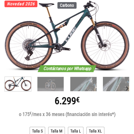
Novedad 2026
Carbono
Contáctanos por Whatsapp
6.299
€
€
o 175
/mes x 36 meses (financiación sin interés*)
Talla S
Talla M
Talla L
Talla XL