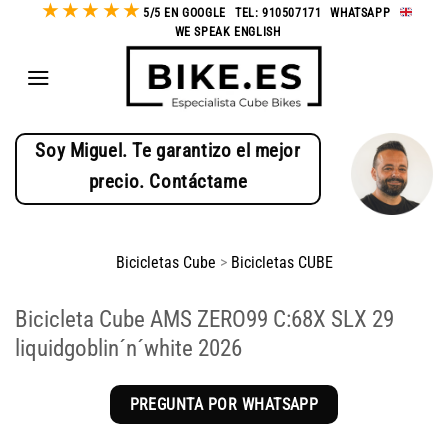
★
★
★
★
★
Saltar
5/5 EN GOOGLE
-
TEL: 910507171
-
WHATSAPP
-
WE SPEAK ENGLISH
al
contenido
Soy Miguel. Te garantizo el mejor
precio. Contáctame
Bicicletas Cube
>
Bicicletas CUBE
Bicicleta Cube AMS ZERO99 C:68X SLX 29
liquidgoblin´n´white 2026
PREGUNTA POR WHATSAPP