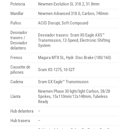
Potencia
Newmen Evolution SL 318.2, 31.8mm
Manillar
Newmen Advanced 318.0, Carbon, 740mm
Puños
ACID Disrupt, Soft Compound
Desviador
Desviador trasero: Sram X0 Eagle AXS™
trasero /
Transmission, 12-Speed, Electronic Shifting
Desviador
System
delantero
Frenos
Magura MT8 SL, Hydr. Disc Brake (180/160)
Cassette de
Sram XS-1275, 10-52T
piñones
Cadena
Sram GX Eagle™ Transmission
Newmen Phase 30 light/light Carbon, 28/28
Llanta
Spokes, 15x110mm/12x148mm, Tubeless
Ready
Hub delantera
–
Hub trasera
–