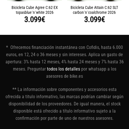
Bicicleta Cube Agree C:62 EX
Bicicleta Cube Attain C:62 SLT
topasblue´n´white 2026
carbon´n´coalchrome 2026
3.099
€
3.099
€
* Ofrecemos financiación instantánea con Cofidis, hasta 6.000
euros, en 12, 24 o 36 meses y sin intereses. Aplica un gasto de
apertura: 3% hasta 12 meses, 4% hasta 24 meses y 7% hasta 36
meses. Preguntar
todos los detalles
por whatsapp a los
asesores de bike.es
** La información sobre componentes y accesorios esta
ofrecida a titulo informativo, las marcas podrían cambiar según
disponibilidad de los proveedores. De igual manera, el stock
disponible está ofrecido a título informativo sujeto a la
confirmación por parte de uno de nuestros asesores.