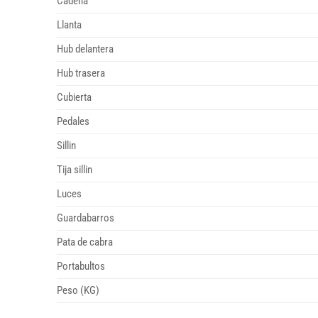
Cadena
Llanta
Hub delantera
Hub trasera
Cubierta
Pedales
Sillin
Tija sillin
Luces
Guardabarros
Pata de cabra
Portabultos
Peso (KG)