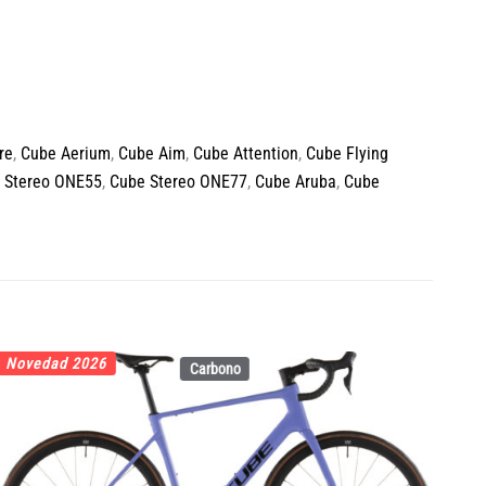
re
,
Cube Aerium
,
Cube Aim
,
Cube Attention
,
Cube Flying
 Stereo ONE55
,
Cube Stereo ONE77
,
Cube Aruba
,
Cube
Novedad 2026
No
Carbono