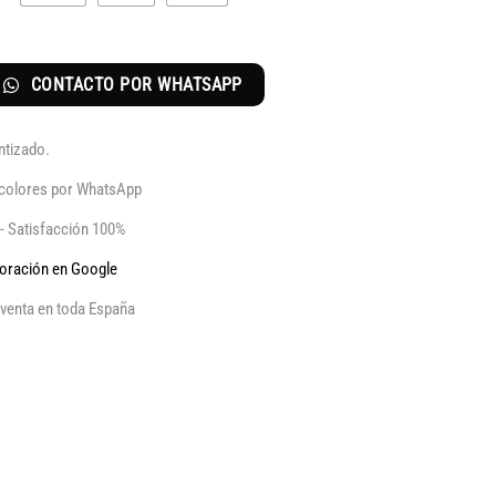
CONTACTO POR WHATSAPP
ntizado.
y colores por WhatsApp
 - Satisfacción 100%
aloración en Google
venta en toda España