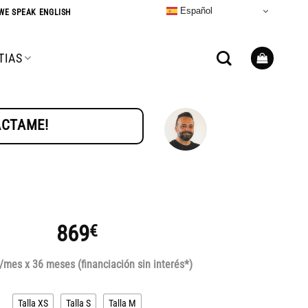
Español
WE SPEAK ENGLISH
TIAS
TÁCTAME!
869
€
/mes x 36 meses (financiación sin interés*)
Talla XS
Talla S
Talla M