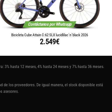
Contáctanos por Whatsapp
Bicicleta Cube Attain C:62 SLX lucidlilac´n´black 2026
2.549
€
tura: 3% hasta 12 meses, 4% hasta 24 meses y 7% hasta 36 meses.
d de los proveedores. De igual manera, el stock disponible está
os asesores.