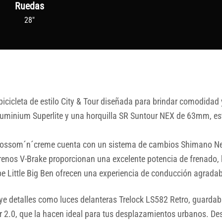
Ruedas
28"
icleta de estilo City & Tour diseñada para brindar comodidad 
uminium Superlite y una horquilla SR Suntour NEX de 63mm, est
lossom´n´creme cuenta con un sistema de cambios Shimano Ne
frenos V-Brake proporcionan una excelente potencia de frenado,
 Little Big Ben ofrecen una experiencia de conducción agradab
luye detalles como luces delanteras Trelock LS582 Retro, guard
er 2.0, que la hacen ideal para tus desplazamientos urbanos. 