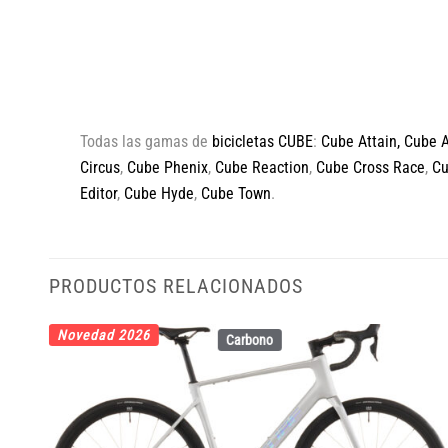
Todas las gamas de
bicicletas CUBE
:
Cube Attain
,
Cube 
Circus
,
Cube Phenix
,
Cube Reaction
,
Cube Cross Race
,
C
Editor
,
Cube Hyde
,
Cube Town
.
PRODUCTOS RELACIONADOS
Novedad 2026
Carbono