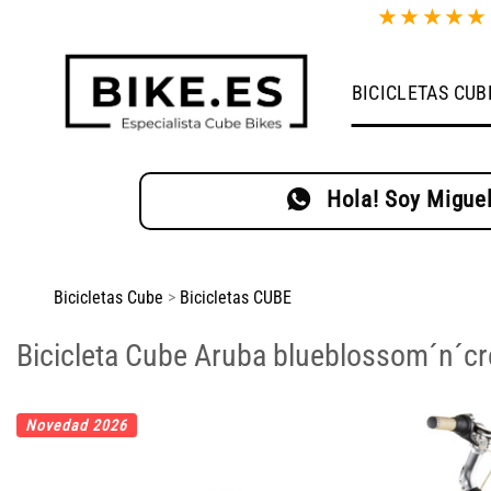
Saltar
★
★
★
★
al
contenido
BICICLETAS CUB
Hola! Soy Miguel
Bicicletas Cube
>
Bicicletas CUBE
Bicicleta Cube Aruba blueblossom´n´c
Novedad 2026