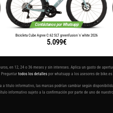
Contáctanos por Whatsapp
Bicicleta Cube Agree C:62 SLT greenfusion´n´white 2026
5.099
€
euros, en 12, 24 o 36 meses y sin intereses. Aplica un gasto de aper
Preguntar
todos los detalles
por whatsapp a los asesores de bike.es
 a titulo informativo, las marcas podrían cambiar según disponibilida
título informativo sujeto a la confirmación por parte de uno de nuestr