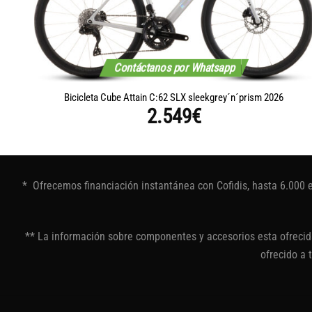
Contáctanos por Whatsapp
Bicicleta Cube Attain C:62 SLX sleekgrey´n´prism 2026
2.549
€
* Ofrecemos financiación instantánea con Cofidis, hasta 6.000 
** La información sobre componentes y accesorios esta ofrecida
ofrecido a 