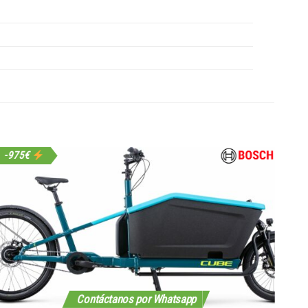
-975€
-9
Contáctanos por Whatsapp