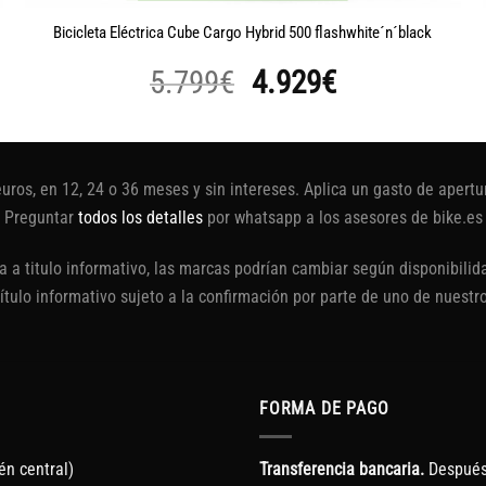
Bicicleta Eléctrica Cube Cargo Hybrid 500 flashwhite´n´black
El
El
5.799
€
4.929
€
precio
precio
original
actual
era:
es:
euros, en 12, 24 o 36 meses y sin intereses. Aplica un gasto de aper
5.799€.
4.929€.
Preguntar
todos los detalles
por whatsapp a los asesores de bike.es
 a titulo informativo, las marcas podrían cambiar según disponibilida
título informativo sujeto a la confirmación por parte de uno de nuestr
FORMA DE PAGO
én central)
Transferencia bancaria.
Después 