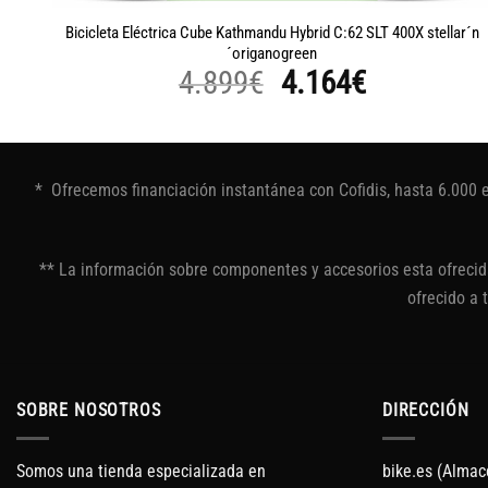
y´n
Bicicleta Eléctrica Cube Kathmandu Hybrid C:62 SLT 400X stellar´n
´origanogreen
El
El
4.899
€
4.164
€
precio
precio
original
actual
era:
es:
* Ofrecemos financiación instantánea con Cofidis, hasta 6.000 
4.899€.
4.164€.
** La información sobre componentes y accesorios esta ofrecida
ofrecido a 
SOBRE NOSOTROS
DIRECCIÓN
Somos una tienda especializada en
bike.es (Almac