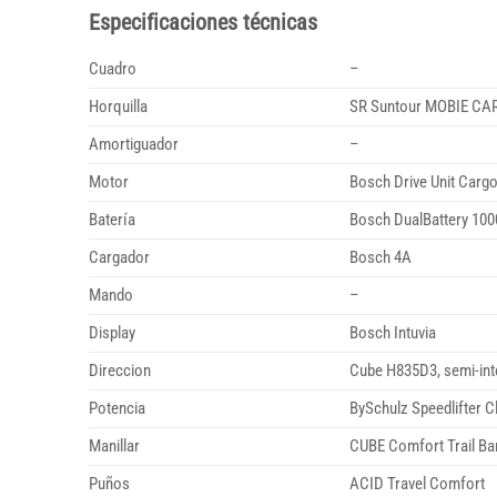
Especificaciones técnicas
Cuadro
–
Horquilla
SR Suntour MOBIE CA
Amortiguador
–
Motor
Bosch Drive Unit Cargo
Batería
Bosch DualBattery 100
Cargador
Bosch 4A
Mando
–
Display
Bosch Intuvia
Direccion
Cube H835D3, semi-int
Potencia
BySchulz Speedlifter C
Manillar
CUBE Comfort Trail B
Puños
ACID Travel Comfort