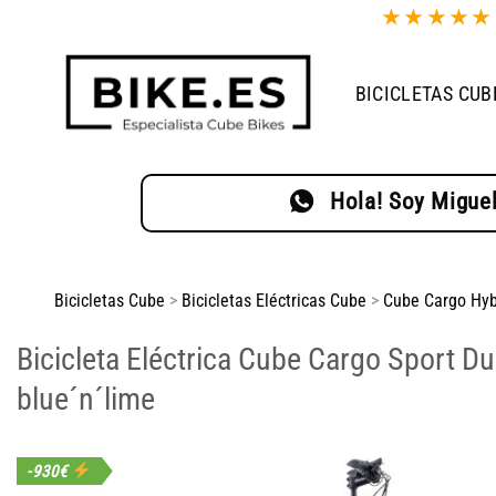
Saltar
★
★
★
★
al
contenido
BICICLETAS CUB
Hola! Soy Miguel
Bicicletas Cube
>
Bicicletas Eléctricas Cube
>
Cube Cargo Hyb
Bicicleta Eléctrica Cube Cargo Sport D
blue´n´lime
-930€