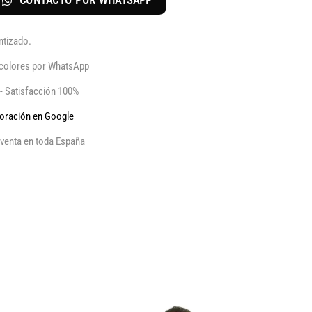
CONTACTO POR WHATSAPP
6.199€.
5.269€.
ntizado.
y colores por WhatsApp
 - Satisfacción 100%
aloración en Google
venta en toda España