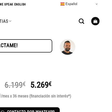
Español
WE SPEAK ENGLISH
TIAS
TÁCTAME!
El
El
6.199
€
5.269
€
precio
precio
€
/mes x 36 meses (financiación sin interés*)
original
actual
era:
es: