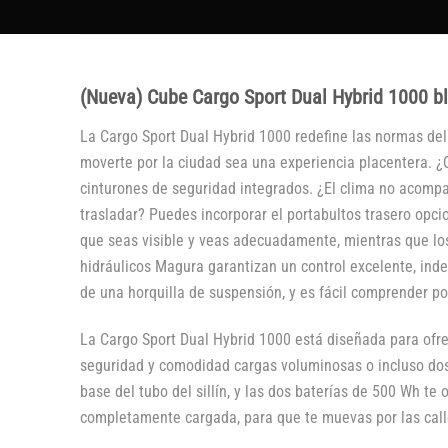
(Nueva) Cube Cargo Sport Dual Hybrid 1000 bl
La Cargo Sport Dual Hybrid 1000 redefine las normas del
moverte por la ciudad sea una experiencia placentera. ¿Q
cinturones de seguridad integrados. ¿El clima no acompa
trasladar? Puedes incorporar el portabultos trasero opc
que seas visible y veas adecuadamente, mientras que los 
hidráulicos Magura garantizan un control excelente, ind
de una horquilla de suspensión, y es fácil comprender po
La Cargo Sport Dual Hybrid 1000 está diseñada para ofr
seguridad y comodidad cargas voluminosas o incluso dos
base del tubo del sillín, y las dos baterías de 500 Wh t
completamente cargada, para que te muevas por las calle