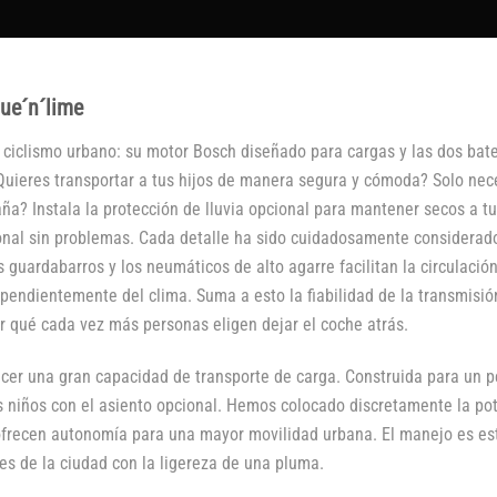
ue´n´lime
 ciclismo urbano: su motor Bosch diseñado para cargas y las dos bat
uieres transportar a tus hijos de manera segura y cómoda? Solo neces
ña? Instala la protección de lluvia opcional para mantener secos a 
ional sin problemas. Cada detalle ha sido cuidadosamente considerad
guardabarros y los neumáticos de alto agarre facilitan la circulación
ependientemente del clima. Suma a esto la fiabilidad de la transmis
r qué cada vez más personas eligen dejar el coche atrás.
ecer una gran capacidad de transporte de carga. Construida para un 
 niños con el asiento opcional. Hemos colocado discretamente la pot
e ofrecen autonomía para una mayor movilidad urbana. El manejo es es
s de la ciudad con la ligereza de una pluma.