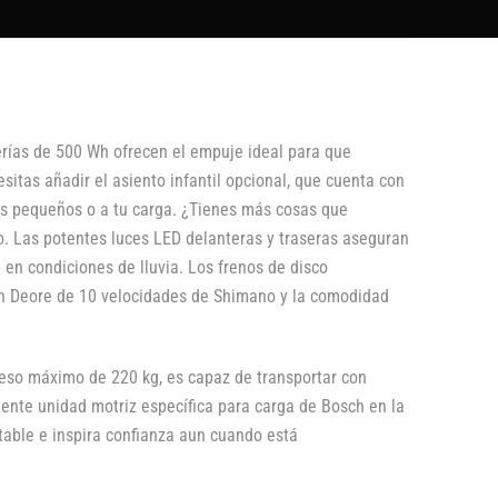
erías de 500 Wh ofrecen el empuje ideal para que
itas añadir el asiento infantil opcional, que cuenta con
tus pequeños o a tu carga. ¿Tienes más cosas que
o. Las potentes luces LED delanteras y traseras aseguran
 en condiciones de lluvia. Los frenos de disco
ión Deore de 10 velocidades de Shimano y la comodidad
peso máximo de 220 kg, es capaz de transportar con
ente unidad motriz específica para carga de Bosch en la
table e inspira confianza aun cuando está