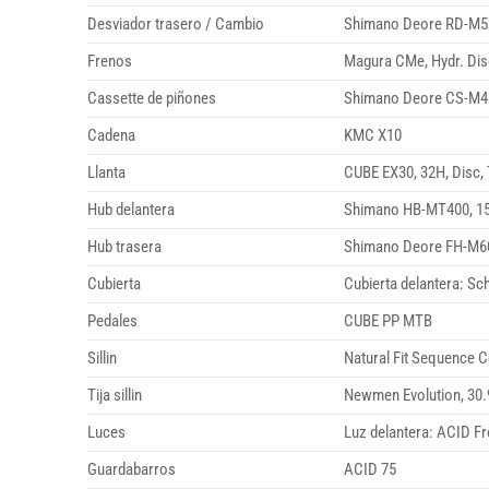
Desviador trasero / Cambio
Shimano Deore RD-M5
Frenos
Magura CMe, Hydr. Dis
Cassette de piñones
Shimano Deore CS-M41
Cadena
KMC X10
Llanta
CUBE EX30, 32H, Disc,
Hub delantera
Shimano HB-MT400, 15
Hub trasera
Shimano Deore FH-M60
Cubierta
Cubierta delantera: Sc
Pedales
CUBE PP MTB
Sillin
Natural Fit Sequence 
Tija sillin
Newmen Evolution, 3
Luces
Luz delantera: ACID Fr
Guardabarros
ACID 75