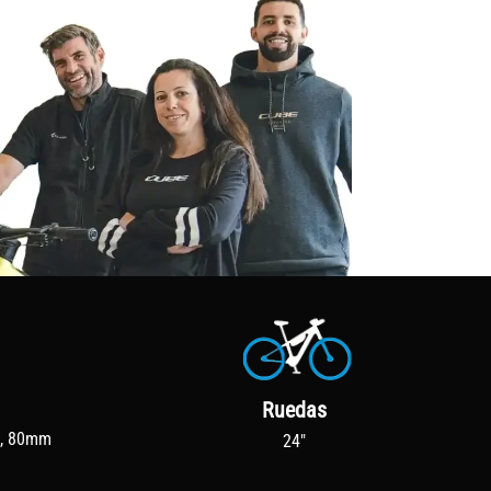
Ruedas
O, 80mm
24"