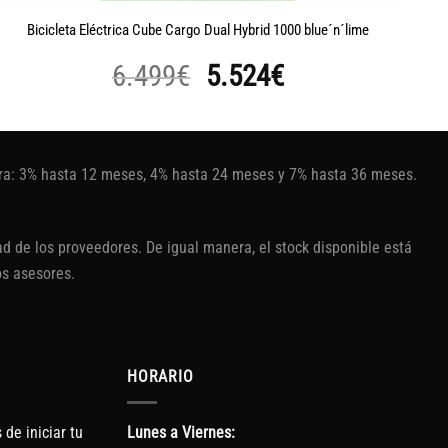
Bi
Bicicleta Eléctrica Cube Cargo Dual Hybrid 1000 blue´n´lime
El
El
6.499
€
5.524
€
precio
precio
original
actual
era:
es:
tura: 3% hasta 12 meses, 4% hasta 24 meses y 7% hasta 36 meses.
6.499€.
5.524€.
d de los proveedores. De igual manera, el stock disponible está
os asesores.
HORARIO
de iniciar tu
Lunes a Viernes: