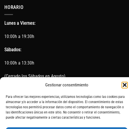
HORARIO
Lunes a Viernes:
10:00h a 19:30h
Sábados:
10:00h a 13:30h
(Cerrado los Sábados en Agosto)
Gestionar consentimiento
Sin servicio de taller del 15 de Agosto al 5 de septiembre
Para ofrecer las mejores experiencias, utilizamos tecnologías como las cookies para
almacenar y/o acceder a la información del dispositivo. El consentimiento de estas
tecnologías nos permitirá procesar datos como el comportamiento de navegación o
las identificaciones únicas en este sitio. No consentir o retirar el consentimiento,
SOBRE NOSOTROS
CONTACTO
AVISO LEGAL
BLOG
puede afectar negativamente a ciertas características y funciones.