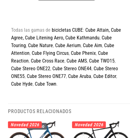
Todas las gamas de
bicicletas CUBE
:
Cube Attain
,
Cube
Agree
,
Cube Litening Aero,
Cube Kathmandu
,
Cube
Touring
,
Cube Nature
,
Cube Aerium
,
Cube Aim
,
Cube
Attention
,
Cube Flying Circus
,
Cube Phenix
,
Cube
Reaction
,
Cube Cross Race
,
Cube AMS
,
Cube TWO15
,
Cube Stereo ONE22
,
Cube Stereo ONE44
,
Cube Stereo
ONE55
,
Cube Stereo ONE77
,
Cube Aruba
,
Cube Editor
,
Cube Hyde
,
Cube Town
.
PRODUCTOS RELACIONADOS
Novedad 2026
Novedad 2026
Carbono