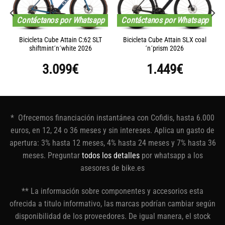
Contáctanos por Whatsapp
Contáctanos por Whatsapp
Bicicleta Cube Attain C:62 SLT
Bicicleta Cube Attain SLX coal
shiftmint´n´white 2026
´n´prism 2026
3.099
€
1.449
€
* Ofrecemos financiación instantánea con Cofidis, hasta 6.000
euros, en 12, 24 o 36 meses y sin intereses. Aplica un gasto de
apertura: 3% hasta 12 meses, 4% hasta 24 meses y 7% hasta 36
meses. Preguntar
todos los detalles
por whatsapp a los
asesores de bike.es
** La información sobre componentes y accesorios esta
ofrecida a titulo informativo, las marcas podrían cambiar según
disponibilidad de los proveedores. De igual manera, el stock