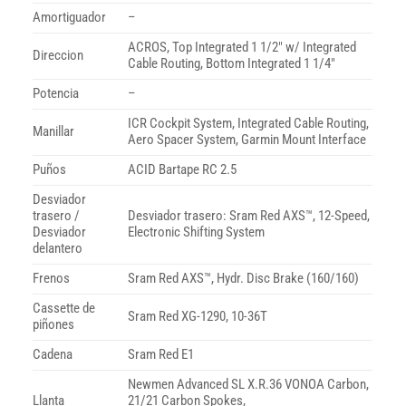
Amortiguador
–
ACROS, Top Integrated 1 1/2″ w/ Integrated
Direccion
Cable Routing, Bottom Integrated 1 1/4″
Potencia
–
ICR Cockpit System, Integrated Cable Routing,
Manillar
Aero Spacer System, Garmin Mount Interface
Puños
ACID Bartape RC 2.5
Desviador
trasero /
Desviador trasero: Sram Red AXS™, 12-Speed,
Desviador
Electronic Shifting System
delantero
Frenos
Sram Red AXS™, Hydr. Disc Brake (160/160)
Cassette de
Sram Red XG-1290, 10-36T
piñones
Cadena
Sram Red E1
Newmen Advanced SL X.R.36 VONOA Carbon,
Llanta
21/21 Carbon Spokes,