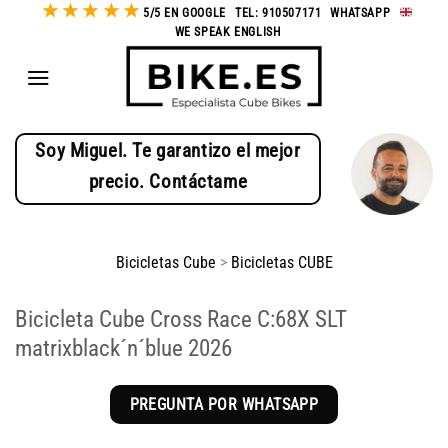
★
★
★
★
★
Saltar
5/5 EN GOOGLE
-
TEL: 910507171
-
WHATSAPP
-
WE SPEAK ENGLISH
al
contenido
Soy Miguel. Te garantizo el mejor
precio. Contáctame
Bicicletas Cube
>
Bicicletas CUBE
Bicicleta Cube Cross Race C:68X SLT
matrixblack´n´blue 2026
PREGUNTA POR WHATSAPP