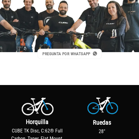
PREGUNTA POR WHATSAPP
Horquilla
Ruedas
CUBE TK Disc, C:62® Full
28"
Carbon, Taper, Flat Mount,