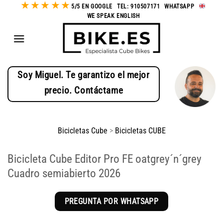
★
★
★
★
★
Saltar
5/5 EN GOOGLE
-
TEL: 910507171
-
WHATSAPP
-
WE SPEAK ENGLISH
al
contenido
Soy Miguel. Te garantizo el mejor
precio. Contáctame
Bicicletas Cube
>
Bicicletas CUBE
Bicicleta Cube Editor Pro FE oatgrey´n´grey
Cuadro semiabierto 2026
PREGUNTA POR WHATSAPP