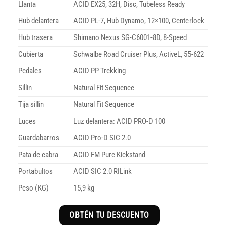
Llanta
ACID EX25, 32H, Disc, Tubeless Ready
Hub delantera
ACID PL-7, Hub Dynamo, 12×100, Centerlock
Hub trasera
Shimano Nexus SG-C6001-8D, 8-Speed
Cubierta
Schwalbe Road Cruiser Plus, ActiveL, 55-622
Pedales
ACID PP Trekking
Sillin
Natural Fit Sequence
Tija sillin
Natural Fit Sequence
Luces
Luz delantera: ACID PRO-D 100
Guardabarros
ACID Pro-D SIC 2.0
Pata de cabra
ACID FM Pure Kickstand
Portabultos
ACID SIC 2.0 RILink
Peso (KG)
15,9 kg
OBTÉN TU DESCUENTO