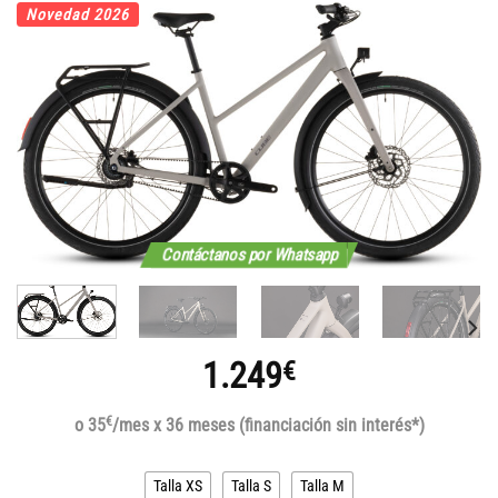
Novedad 2026
Contáctanos por Whatsapp
1.249
€
€
o 35
/mes x 36 meses (financiación sin interés*)
Talla XS
Talla S
Talla M