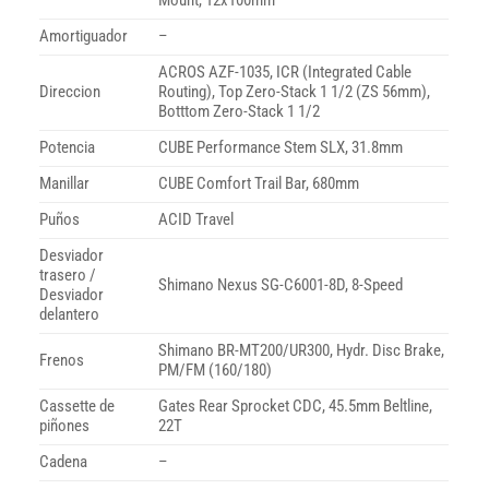
Mount, 12x100mm
Amortiguador
–
ACROS AZF-1035, ICR (Integrated Cable
Direccion
Routing), Top Zero-Stack 1 1/2 (ZS 56mm),
Botttom Zero-Stack 1 1/2
Potencia
CUBE Performance Stem SLX, 31.8mm
Manillar
CUBE Comfort Trail Bar, 680mm
Puños
ACID Travel
Desviador
trasero /
Shimano Nexus SG-C6001-8D, 8-Speed
Desviador
delantero
Shimano BR-MT200/UR300, Hydr. Disc Brake,
Frenos
PM/FM (160/180)
Cassette de
Gates Rear Sprocket CDC, 45.5mm Beltline,
piñones
22T
Cadena
–