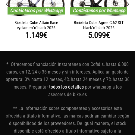
Contáctanos por Whatsapp
Contáctanos por Whatsapp
Bicicleta Cube Attain Race
Bicicleta Cube Agree C:62 SLT
cyclamen´n´black 2026
black´n´black 2026
1.149
€
5.099
€
* Ofrecemos financiación instantánea con Cofidis, hasta 6.000
euros, en 12, 24 o 36 meses y sin intereses. Aplica un gasto de
apertura: 3% hasta 12 meses, 4% hasta 24 meses y 7% hasta 36
meses. Preguntar
todos los detalles
por whatsapp a los
asesores de bike.es
** La información sobre componentes y accesorios esta
ofrecida a titulo informativo, las marcas podrían cambiar según
disponibilidad de los proveedores. De igual manera, el stock
disponible está ofrecido a título informativo sujeto a la