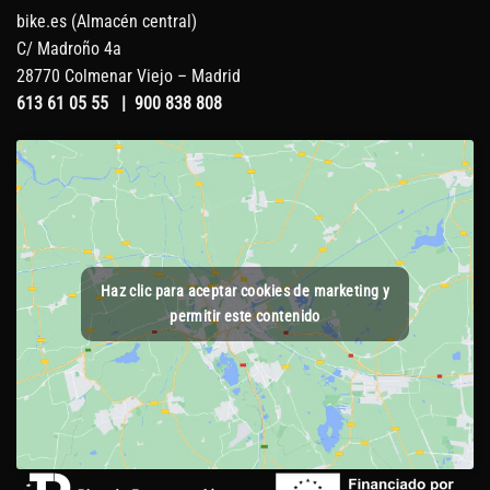
bike.es (Almacén central)
C/ Madroño 4a
28770 Colmenar Viejo – Madrid
613 61 05 55
|
900 838 808
Haz clic para aceptar cookies de marketing y
permitir este contenido