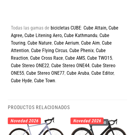
Todas las gamas de
bicicletas CUBE
:
Cube Attain
,
Cube
Agree
,
Cube Litening Aero,
Cube Kathmandu
,
Cube
Touring
,
Cube Nature
,
Cube Aerium
,
Cube Aim
,
Cube
Attention
,
Cube Flying Circus
,
Cube Phenix
,
Cube
Reaction
,
Cube Cross Race
,
Cube AMS
,
Cube TWO15
,
Cube Stereo ONE22
,
Cube Stereo ONE44
,
Cube Stereo
ONE55
,
Cube Stereo ONE77
,
Cube Aruba
,
Cube Editor
,
Cube Hyde
,
Cube Town
.
PRODUCTOS RELACIONADOS
Novedad 2026
Novedad 2026
Carbono