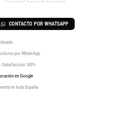
CONTACTO POR WHATSAPP
ntizado.
y colores por WhatsApp
 - Satisfacción 100%
aloración en Google
venta en toda España