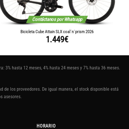
Contáctanos por Whatsapp
Bicicleta Cube Attain SLX coal´n´prism 2026
B
1.449
€
tura: 3% hasta 12 meses, 4% hasta 24 meses y 7% hasta 36 meses.
d de los proveedores. De igual manera, el stock disponible está
os asesores.
HORARIO