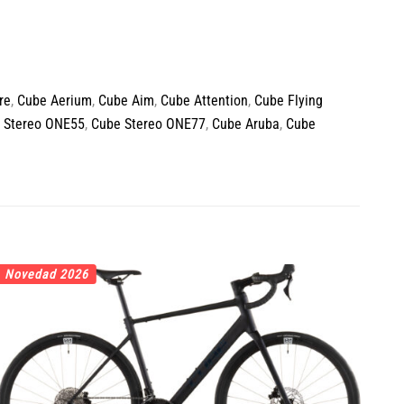
re
,
Cube Aerium
,
Cube Aim
,
Cube Attention
,
Cube Flying
 Stereo ONE55
,
Cube Stereo ONE77
,
Cube Aruba
,
Cube
Novedad 2026
No