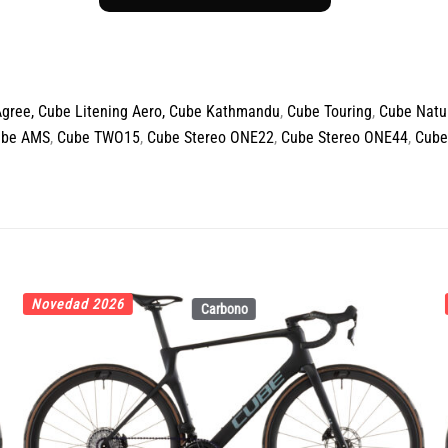
Agree
,
Cube Litening Aero,
Cube Kathmandu
,
Cube Touring
,
Cube Natu
ube AMS
,
Cube TWO15
,
Cube Stereo ONE22
,
Cube Stereo ONE44
,
Cube
Novedad 2026
Carbono