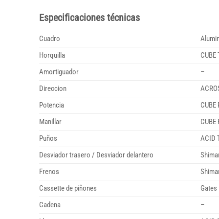
Especificaciones técnicas
Cuadro
Alumin
Horquilla
CUBE T
Amortiguador
–
Direccion
ACROS 
Potencia
CUBE 
Manillar
CUBE 
Puños
ACID T
Desviador trasero / Desviador delantero
Shima
Frenos
Shima
Cassette de piñones
Gates 
Cadena
–