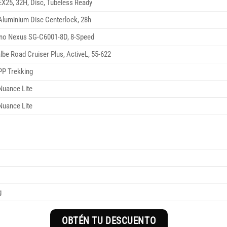
X25, 32H, Disc, Tubeless Ready
luminium Disc Centerlock, 28h
no Nexus SG-C6001-8D, 8-Speed
be Road Cruiser Plus, ActiveL, 55-622
PP Trekking
Nuance Lite
Nuance Lite
g
OBTÉN TU DESCUENTO