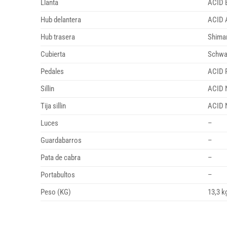
Llanta
ACID E
Hub delantera
ACID A
Hub trasera
Shima
Cubierta
Schwal
Pedales
ACID 
Sillin
ACID 
Tija sillin
ACID 
Luces
–
Guardabarros
–
Pata de cabra
–
Portabultos
–
Peso (KG)
13,3 k