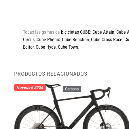
Todas las gamas de
bicicletas CUBE
:
Cube Attain
,
Cube 
Circus
,
Cube Phenix
,
Cube Reaction
,
Cube Cross Race
,
C
Editor
,
Cube Hyde
,
Cube Town
.
PRODUCTOS RELACIONADOS
Novedad 2026
Carbono