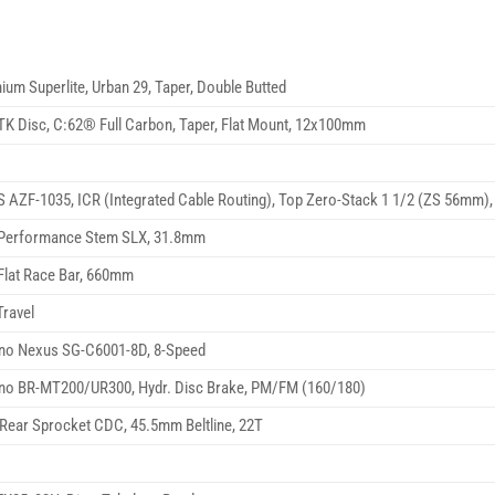
ium Superlite, Urban 29, Taper, Double Butted
K Disc, C:62® Full Carbon, Taper, Flat Mount, 12x100mm
AZF-1035, ICR (Integrated Cable Routing), Top Zero-Stack 1 1/2 (ZS 56mm),
Performance Stem SLX, 31.8mm
Flat Race Bar, 660mm
ravel
no Nexus SG-C6001-8D, 8-Speed
no BR-MT200/UR300, Hydr. Disc Brake, PM/FM (160/180)
Rear Sprocket CDC, 45.5mm Beltline, 22T