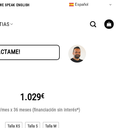
Español
WE SPEAK ENGLISH
TIAS
TÁCTAME!
1.029
€
/mes x 36 meses (financiación sin interés*)
Talla XS
Talla S
Talla M