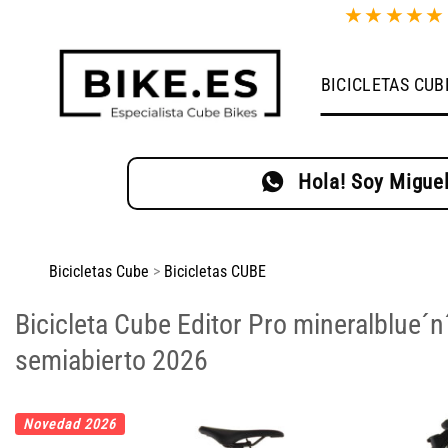
Saltar
★
★
★
★
al
contenido
BICICLETAS CUB
Hola! Soy Miguel
Bicicletas Cube
>
Bicicletas CUBE
Bicicleta Cube Editor Pro mineralblue
semiabierto 2026
Novedad 2026