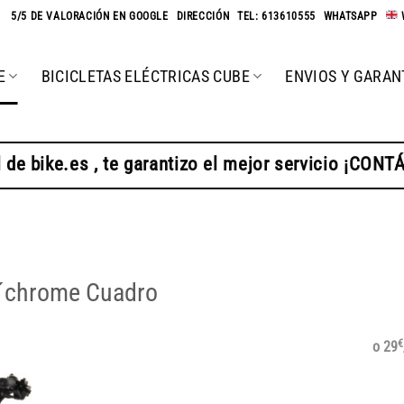
★
5/5 DE VALORACIÓN EN GOOGLE
-
DIRECCIÓN
-
TEL: 613610555
-
WHATSAPP
-
E
BICICLETAS ELÉCTRICAS CUBE
ENVIOS Y GARAN
 de bike.es , te garantizo el mejor servicio ¡CON
´n´chrome Cuadro
€
o 29