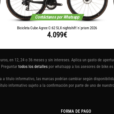
Contáctanos por Whatsapp
Bicicleta Cube Agree C:62 SLX nightshift´n´prism 2026
4.099
€
euros, en 12, 24 o 36 meses y sin intereses. Aplica un gasto de aper
Preguntar
todos los detalles
por whatsapp a los asesores de bike.es
 a titulo informativo, las marcas podrían cambiar según disponibilida
título informativo sujeto a la confirmación por parte de uno de nuestr
FORMA DE PAGO