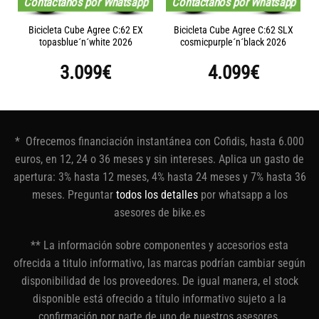
Contáctanos por Whatsapp
Contáctanos por Whatsapp
Bicicleta Cube Agree C:62 EX
Bicicleta Cube Agree C:62 SLX
topasblue´n´white 2026
cosmicpurple´n´black 2026
3.099
€
4.099
€
* Ofrecemos financiación instantánea con Cofidis, hasta 6.000
euros, en 12, 24 o 36 meses y sin intereses. Aplica un gasto de
apertura: 3% hasta 12 meses, 4% hasta 24 meses y 7% hasta 36
meses. Preguntar
todos los detalles
por whatsapp a los
asesores de bike.es
** La información sobre componentes y accesorios esta
ofrecida a titulo informativo, las marcas podrían cambiar según
disponibilidad de los proveedores. De igual manera, el stock
disponible está ofrecido a título informativo sujeto a la
confirmación por parte de uno de nuestros asesores.