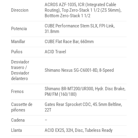
ACROS AZF-1035, ICR (Integrated Cable
Direccion
Routing), Top Zero-Stack 1 1/2 (ZS 56mm),
Botttom Zero-Stack 1 1/2
CUBE Performance Stem SLX, FPI-Link,
Potencia
31.8mm
Manillar
CUBE Flat Race Bar, 660mm
Puños
ACID Travel
Desviador
trasero /
Shimano Nexus SG-C6001-8D, 8-Speed
Desviador
delantero
Shimano BR-MT200/UR300, Hydr. Disc Brake,
Frenos
PM/FM (160/180)
Cassette de
Gates Rear Sprocket CDC, 45.5mm Beltline,
piñones
22T
Cadena
–
Llanta
ACID EX25, 32H, Disc, Tubeless Ready