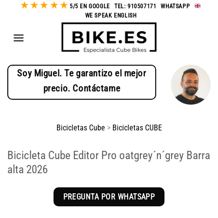
★
★
★
★
★
Saltar
5/5 EN GOOGLE
-
TEL: 910507171
-
WHATSAPP
-
WE SPEAK ENGLISH
al
contenido
Soy Miguel. Te garantizo el mejor
precio. Contáctame
Bicicletas Cube
>
Bicicletas CUBE
Bicicleta Cube Editor Pro oatgrey´n´grey Barra
alta 2026
PREGUNTA POR WHATSAPP