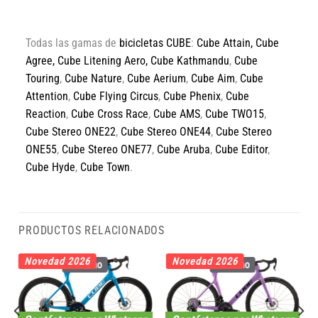
Todas las gamas de
bicicletas CUBE
:
Cube Attain
,
Cube
Agree
,
Cube Litening Aero,
Cube Kathmandu
,
Cube
Touring
,
Cube Nature
,
Cube Aerium
,
Cube Aim
,
Cube
Attention
,
Cube Flying Circus
,
Cube Phenix
,
Cube
Reaction
,
Cube Cross Race
,
Cube AMS
,
Cube TWO15
,
Cube Stereo ONE22
,
Cube Stereo ONE44
,
Cube Stereo
ONE55
,
Cube Stereo ONE77
,
Cube Aruba
,
Cube Editor
,
Cube Hyde
,
Cube Town
.
PRODUCTOS RELACIONADOS
Novedad 2026
Novedad 2026
Carbono
Carbono