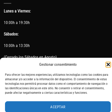
Lunes a Viernes:
10:00h a 19:30h
Sábados:
10:00h a 13:30h
(Cerrado los Sábados en Agosto)
Gestionar consentimiento
Sin servicio de taller del 15 de Agosto al 5 de septiembre
Para ofrecer las mejores experiencias, utilizamos tecnologías como las cookies para
almacenar y/o acceder a la información del dispositivo. El consentimiento de estas
tecnologías nos permitirá procesar datos como el comportamiento de navegación o
las identificaciones únicas en este sitio. No consentir o retirar el consentimiento,
SOBRE NOSOTROS
CONTACTO
AVISO LEGAL
BLOG
puede afectar negativamente a ciertas características y funciones.
ACEPTAR