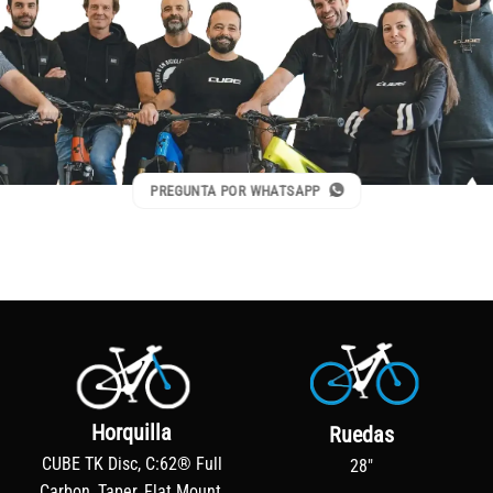
PREGUNTA POR WHATSAPP
Horquilla
Ruedas
CUBE TK Disc, C:62® Full
28"
Carbon, Taper, Flat Mount,