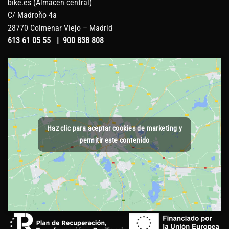
bike.es (Almacén central)
C/ Madroño 4a
28770 Colmenar Viejo – Madrid
613 61 05 55
|
900 838 808
Haz clic para aceptar cookies de marketing y
permitir este contenido