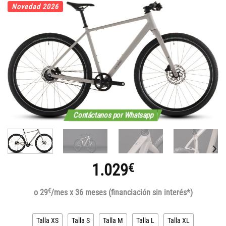
Novedad 2026
Contáctanos por Whatsapp
1.029
€
€
o 29
/mes x 36 meses (financiación sin interés*)
Talla XS
Talla S
Talla M
Talla L
Talla XL