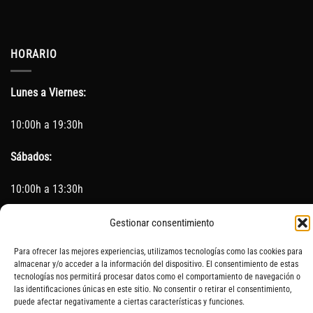
HORARIO
Lunes a Viernes:
10:00h a 19:30h
Sábados:
10:00h a 13:30h
(Cerrado los Sábados en Agosto)
Gestionar consentimiento
Sin servicio de taller del 15 de Agosto al 5 de septiembre
Para ofrecer las mejores experiencias, utilizamos tecnologías como las cookies para
almacenar y/o acceder a la información del dispositivo. El consentimiento de estas
tecnologías nos permitirá procesar datos como el comportamiento de navegación o
las identificaciones únicas en este sitio. No consentir o retirar el consentimiento,
puede afectar negativamente a ciertas características y funciones.
SOBRE NOSOTROS
CONTACTO
AVISO LEGAL
BLOG