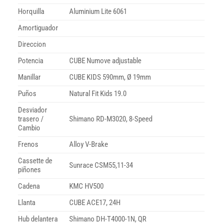
Horquilla
Aluminium Lite 6061
Amortiguador
Direccion
Potencia
CUBE Numove adjustable
Manillar
CUBE KIDS 590mm, Ø 19mm
Puños
Natural Fit Kids 19.0
Desviador
trasero /
Shimano RD-M3020, 8-Speed
Cambio
Frenos
Alloy V-Brake
Cassette de
Sunrace CSM55,11-34
piñones
Cadena
KMC HV500
Llanta
CUBE ACE17, 24H
Hub delantera
Shimano DH-T4000-1N, QR