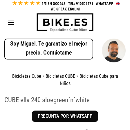
★
★
★
★
★
Saltar
5/5 EN GOOGLE
-
TEL: 910507171
-
WHATSAPP
-
WE SPEAK ENGLISH
al
contenido
Soy Miguel. Te garantizo el mejor
precio. Contáctame
Bicicletas Cube
>
Bicicletas CUBE
>
Bicicletas Cube para
Niños
CUBE ella 240 aloegreen´n´white
PREGUNTA POR WHATSAPP