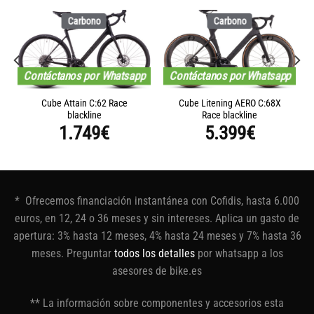
Carbono
Carbono
Contáctanos por Whatsapp
Contáctanos por Whatsapp
Cube Attain C:62 Race
Cube Litening AERO C:68X
blackline
Race blackline
1.749
€
5.399
€
* Ofrecemos financiación instantánea con Cofidis, hasta 6.000
euros, en 12, 24 o 36 meses y sin intereses. Aplica un gasto de
apertura: 3% hasta 12 meses, 4% hasta 24 meses y 7% hasta 36
meses. Preguntar
todos los detalles
por whatsapp a los
asesores de bike.es
** La información sobre componentes y accesorios esta