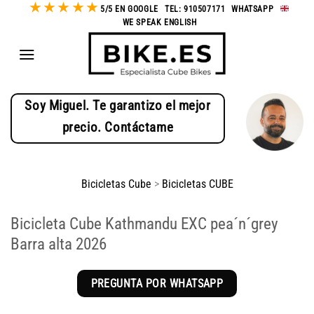
★
★
★
★
★
Saltar
5/5 EN GOOGLE
-
TEL: 910507171
-
WHATSAPP
-
WE SPEAK ENGLISH
al
contenido
Soy Miguel. Te garantizo el mejor
precio. Contáctame
Bicicletas Cube
>
Bicicletas CUBE
Bicicleta Cube Kathmandu EXC pea´n´grey
Barra alta 2026
PREGUNTA POR WHATSAPP