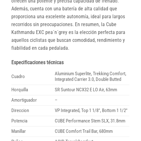
ofrecen una potente y precisa capacidad de frenado.
Además, cuenta con una batería de alta calidad que
proporciona una excelente autonomía, ideal para largos
recorridos sin preocupaciones. En resumen, la Cube
Kathmandu EXC pea´n´grey es la elección perfecta para
aquellos ciclistas que buscan comodidad, rendimiento y
fiabilidad en cada pedalada.
Especificaciones técnicas
Aluminium Superlite, Trekking Comfort,
Cuadro
Integrated Carrier 3.0, Double Butted
Horquilla
SR Suntour NCX32 E LO Air, 63mm
Amortiguador
–
Direccion
VP Integrated, Top 1 1/8″, Bottom 1 1/2″
Potencia
CUBE Performance Stem SLX, 31.8mm
Manillar
CUBE Comfort Trail Bar, 680mm