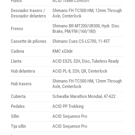
Puños
ACID Travel Comfort
Desviador trasero /
Shimano FH-TC500-HM, 12mm Through
Desviador delantero
Axle, Centerlock
Shimano BR-MT200/UR300, Hydr. Disc
Frenos
Brake, PM/FM (160/180)
Cassette de piñones
Shimano Cues CS-LG700, 11-45T
Cadena
KMC xGlide
Llanta
ACID EX25, 32H, Disc, Tubeless Ready
Hub delantera
ACID PL-8, 32H, QR, Centerlock
Shimano FH-TC500-HM, 12mm Through
Hub trasera
Axle, Centerlock
Cubierta
Schwalbe Marathon Mondial, 47-622
Pedales
ACID PP Trekking
Sillin
ACID Sequence Pro
Tija sillin
ACID Sequence Pro