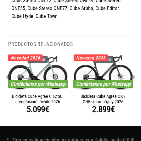
Cube Stereo ONE22
,
Cube Stereo ONE44
,
Cube Stereo
ONE55
,
Cube Stereo ONE77
,
Cube Aruba
,
Cube Editor
,
Cube Hyde
,
Cube Town
.
PRODUCTOS RELACIONADOS
Novedad 2026
Novedad 2026
Carbono
Carbono
Contáctanos por Whatsapp
Contáctanos por Whatsapp
Bicicleta Cube Agree C:62 SLT
Bicicleta Cube Agree C:62
greenfusion´n´white 2026
ONE storm´n´grey 2026
5.099
€
2.899
€
* Ofrecemos financiación instantánea con Cofidis, hasta 6.000