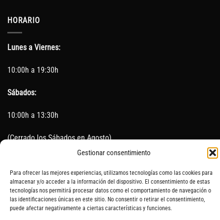
HORARIO
Lunes a Viernes:
10:00h a 19:30h
Sábados:
10:00h a 13:30h
(Cerrado los Sábados en Agosto)
Gestionar consentimiento
Sin servicio de taller del 15 de Agosto al 5 de septiembre
Para ofrecer las mejores experiencias, utilizamos tecnologías como las cookies para
almacenar y/o acceder a la información del dispositivo. El consentimiento de estas
tecnologías nos permitirá procesar datos como el comportamiento de navegación o
las identificaciones únicas en este sitio. No consentir o retirar el consentimiento,
SOBRE NOSOTROS
CONTACTO
AVISO LEGAL
BLOG
puede afectar negativamente a ciertas características y funciones.