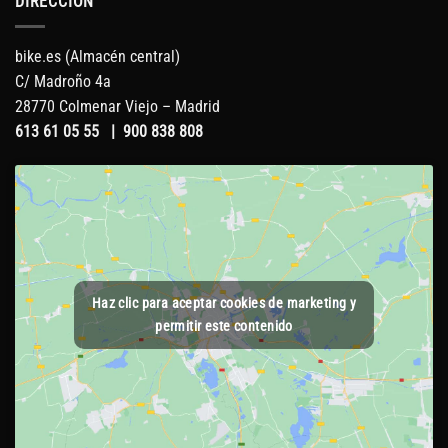
DIRECCIÓN
bike.es (Almacén central)
C/ Madroño 4a
28770 Colmenar Viejo – Madrid
613 61 05 55
|
900 838 808
Haz clic para aceptar cookies de marketing y
permitir este contenido