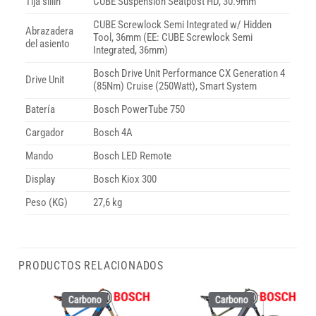
Tija sillin
CUBE Suspension Seatpost HD, 30.9mm
CUBE Screwlock Semi Integrated w/ Hidden
Abrazadera
Tool, 36mm (EE: CUBE Screwlock Semi
del asiento
Integrated, 36mm)
Bosch Drive Unit Performance CX Generation 4
Drive Unit
(85Nm) Cruise (250Watt), Smart System
Batería
Bosch PowerTube 750
Cargador
Bosch 4A
Mando
Bosch LED Remote
Display
Bosch Kiox 300
Peso (KG)
27,6 kg
PRODUCTOS RELACIONADOS
Carbono
Carbono