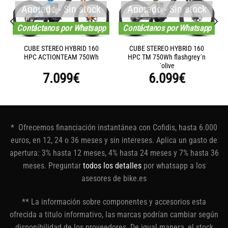
Agotado - Sin stock
Agotado - Sin stock
Contáctanos por Whatsapp
Contáctanos por Whatsapp
CUBE STEREO HYBRID 160
CUBE STEREO HYBRID 160
HPC ACTIONTEAM 750Wh
HPC TM 750Wh flashgrey´n
´olive
7.099
€
6.099
€
* Ofrecemos financiación instantánea con Cofidis, hasta 6.000
euros, en 12, 24 o 36 meses y sin intereses. Aplica un gasto de
apertura: 3% hasta 12 meses, 4% hasta 24 meses y 7% hasta 36
meses. Preguntar
todos los detalles
por whatsapp a los
asesores de bike.es
** La información sobre componentes y accesorios esta
ofrecida a titulo informativo, las marcas podrían cambiar según
disponibilidad de los proveedores. De igual manera, el stock