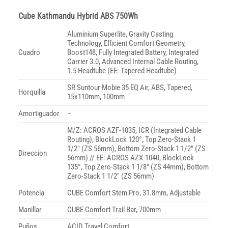
Cube Kathmandu Hybrid ABS 750Wh
Aluminium Superlite, Gravity Casting
Technology, Efficient Comfort Geometry,
Cuadro
Boost148, Fully Integrated Battery, Integrated
Carrier 3.0, Advanced Internal Cable Routing,
1.5 Headtube (EE: Tapered Headtube)
SR Suntour Mobie 35 EQ Air, ABS, Tapered,
Horquilla
15x110mm, 100mm
Amortiguador
–
M/Z: ACROS AZF-1035, ICR (Integrated Cable
Routing), BlockLock 120°, Top Zero-Stack 1
1/2″ (ZS 56mm), Bottom Zero-Stack 1 1/2″ (ZS
Direccion
56mm) // EE: ACROS AZX-1040, BlockLock
135°, Top Zero-Stack 1 1/8″ (ZS 44mm), Bottom
Zero-Stack 1 1/2″ (ZS 56mm)
Potencia
CUBE Comfort Stem Pro, 31.8mm, Adjustable
Manillar
CUBE Comfort Trail Bar, 700mm
Puños
ACID Travel Comfort