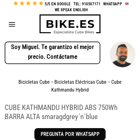
★
★
★
★
★
Saltar
5/5 EN GOOGLE
-
TEL: 910507171
-
WHATSAPP
-
WE SPEAK ENGLISH
al
contenido
Soy Miguel. Te garantizo el mejor
precio. Contáctame
Bicicletas Cube
>
Bicicletas Eléctricas Cube
>
Cube
Kathmandu Hybrid
CUBE KATHMANDU HYBRID ABS 750Wh
BARRA ALTA smaragdgrey´n´blue
PREGUNTA POR WHATSAPP