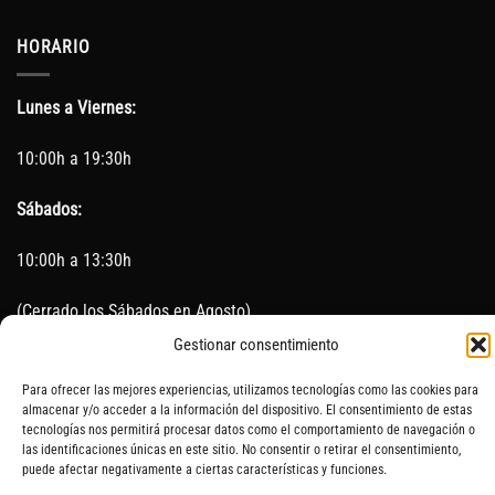
HORARIO
Lunes a Viernes:
10:00h a 19:30h
Sábados:
10:00h a 13:30h
(Cerrado los Sábados en Agosto)
Gestionar consentimiento
Sin servicio de taller del 15 de Agosto al 5 de septiembre
Para ofrecer las mejores experiencias, utilizamos tecnologías como las cookies para
almacenar y/o acceder a la información del dispositivo. El consentimiento de estas
tecnologías nos permitirá procesar datos como el comportamiento de navegación o
las identificaciones únicas en este sitio. No consentir o retirar el consentimiento,
SOBRE NOSOTROS
CONTACTO
AVISO LEGAL
BLOG
puede afectar negativamente a ciertas características y funciones.