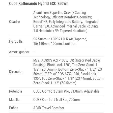
Cube Kathmandu Hybrid EXC 750Wh
Aluminium Superlite, Gravity Casting
Technology, Efficient Comfort Geometry,
Cuadro
Boost148, Fully Integrated Battery, Integrated
Carrier 3.0, Advanced Internal Cable Routing,
1.5 Headtube (EE: Tapered Headtube)
SR Suntour XCR32 LO-R Air, Tapered,
Horquilla
15x110mm, 100mm, Lockout
Amortiguador
–
M/Z: ACROS AZF-1035, ICR (Integrated Cable
Routing), BlockLock 120°, Top Zero-Stack 1
1/2″ (ZS 56mm), Bottom Zero-Stack 1 1/2″ (ZS
Direccion
56mm) // EE: ACROS AZX-1040, BlockLock
135°, Top Zero-Stack 1 1/8″ (ZS 44mm), Bottom
Zero-Stack 1 1/2″ (ZS 56mm)
Potencia
CUBE Comfort Stem Pro, 31.8mm, Adjustable
Manillar
CUBE Comfort Trail Bar, 700mm
Puños
ACID Travel Comfort