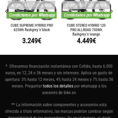
Agotado - Sin stock
Agotado - Sin stock
Contáctanos por Whatsapp
Contáctanos por Whatsapp
CUBE SUPREME HYBRID PRO
CUBE STEREO HYBRID 120
625Wh flashgrey´n´black
PRO ALLROAD 750Wh
flashgrey´n´orange
3.249
€
4.449
€
* Ofrecemos financiación instantánea con Cofidis, hasta 6.000
euros, en 12, 24 o 36 meses y sin intereses. Aplica un gasto de
apertura: 3% hasta 12 meses, 4% hasta 24 meses y 7% hasta 36
meses. Preguntar
todos los detalles
por whatsapp a los
asesores de bike.es
** La información sobre componentes y accesorios esta
ofrecida a titulo informativo, las marcas podrían cambiar según
disponibilidad de los proveedores. De igual manera, el stock