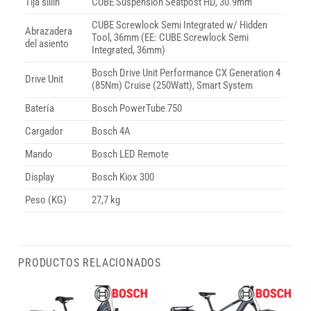
Tija sillin
CUBE Suspension Seatpost HD, 30.9mm
CUBE Screwlock Semi Integrated w/ Hidden
Abrazadera
Tool, 36mm (EE: CUBE Screwlock Semi
del asiento
Integrated, 36mm)
Bosch Drive Unit Performance CX Generation 4
Drive Unit
(85Nm) Cruise (250Watt), Smart System
Batería
Bosch PowerTube 750
Cargador
Bosch 4A
Mando
Bosch LED Remote
Display
Bosch Kiox 300
Peso (KG)
27,7 kg
PRODUCTOS RELACIONADOS