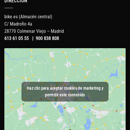
DIRECCIÓN
bike.es (Almacén central)
C/ Madroño 4a
28770 Colmenar Viejo – Madrid
613 61 05 55
|
900 838 808
Haz clic para aceptar cookies de marketing y
permitir este contenido