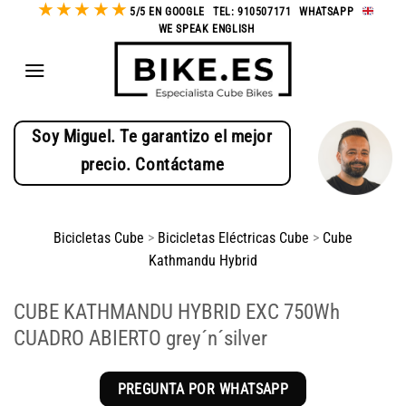
★
★
★
★
★
Saltar
5/5 EN GOOGLE
-
TEL: 910507171
-
WHATSAPP
-
WE SPEAK ENGLISH
al
contenido
Soy Miguel. Te garantizo el mejor
precio. Contáctame
Bicicletas Cube
>
Bicicletas Eléctricas Cube
>
Cube
Kathmandu Hybrid
CUBE KATHMANDU HYBRID EXC 750Wh
CUADRO ABIERTO grey´n´silver
PREGUNTA POR WHATSAPP