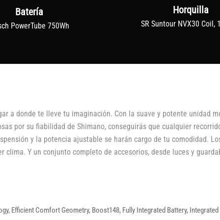
Horquilla
Batería
SR Suntour NVX30 Coil,
sch PowerTube 750Wh
gar a donde te lleve tu imaginación. Con la suave y potente unidad m
sas por su fiabilidad de Shimano, conseguirás que cualquier recorrid
 suspensión y la potencia ajustable se harán cargo de tu comodidad. L
er clima. Y un conjunto completo de accesorios, desde luces y guarda
gy, Efficient Comfort Geometry, Boost148, Fully Integrated Battery, Integrated