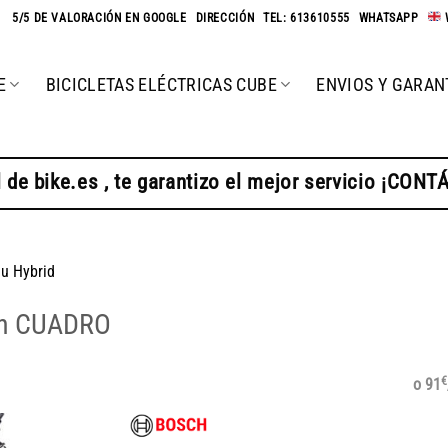
★
5/5 DE VALORACIÓN EN GOOGLE
-
DIRECCIÓN
-
TEL: 613610555
-
WHATSAPP
-
E
BICICLETAS ELÉCTRICAS CUBE
ENVIOS Y GARAN
 de bike.es , te garantizo el mejor servicio ¡CON
u Hybrid
h CUADRO
€
o 91