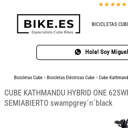
Saltar
★
★
★
★
al
contenido
BICICLETAS CUB
Hola! Soy Miguel
Bicicletas Cube
>
Bicicletas Eléctricas Cube
>
Cube Kathmand
CUBE KATHMANDU HYBRID ONE 625W
SEMIABIERTO swampgrey´n´black