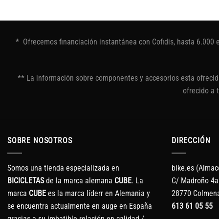
* Ofrecemos financiación instantánea con Cofidis, hasta 6.000 
** La información sobre componentes y accesorios esta ofrecida
ofrecido a 
SOBRE NOSOTROS
DIRECCIÓN
Somos una tienda especializada en
bike.es (Almac
BICICLETAS
de la marca alemana
CUBE
. La
C/ Madroño 4a
marca
CUBE
es la marca líderr en Alemania y
28770 Colmena
se encuentra actualmente en auge en España
613 61 05 55
gracias a su imbatible relación en calidad /