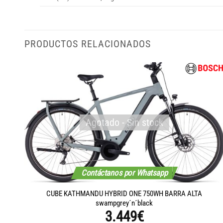
PRODUCTOS RELACIONADOS
Agotado - Sin stock
Contáctanos por Whatsapp
´n
CUBE KATHMANDU HYBRID ONE 750WH BARRA ALTA
swampgrey´n´black
3.449
€