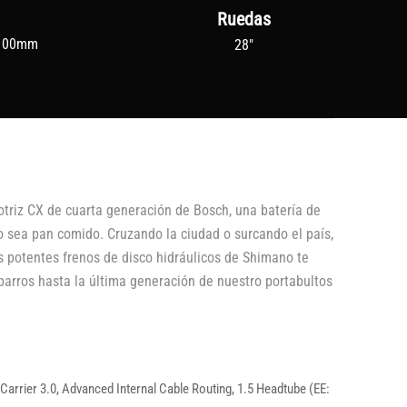
Ruedas
 100mm
28"
otriz CX de cuarta generación de Bosch, una batería de
o sea pan comido. Cruzando la ciudad o surcando el país,
os potentes frenos de disco hidráulicos de Shimano te
barros hasta la última generación de nuestro portabultos
 Carrier 3.0, Advanced Internal Cable Routing, 1.5 Headtube (EE: