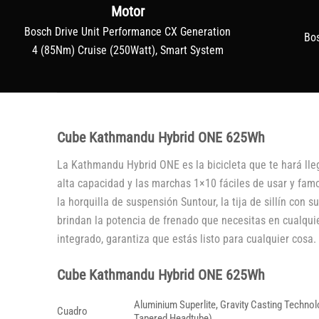
Motor
Bosch Drive Unit Performance CX Generation
Bo
4 (85Nm) Cruise (250Watt), Smart System
Cube Kathmandu Hybrid ONE 625Wh
La Kathmandu Hybrid ONE es la bicicleta que te hará lle
alta capacidad y las marchas 1×10 fáciles de usar y famo
la horquilla de suspensión Suntour, la tija de sillín con
brindan la potencia de frenado que necesitas en cualqui
integrado, garantiza que estás listo para cualquier cosa.
Cube Kathmandu Hybrid ONE 625Wh
Aluminium Superlite, Gravity Casting Technolo
Cuadro
Tapered Headtube)