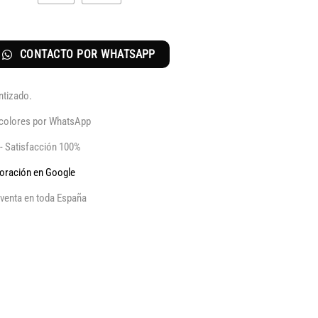
CONTACTO POR WHATSAPP
ntizado.
y colores por WhatsApp
 - Satisfacción 100%
aloración en Google
venta en toda España