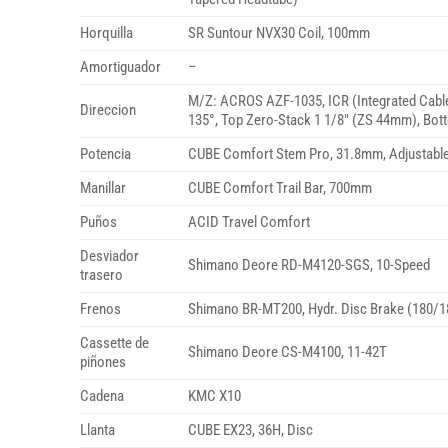
Horquilla
SR Suntour NVX30 Coil, 100mm
Amortiguador
–
M/Z: ACROS AZF-1035, ICR (Integrated Cabl
Direccion
135°, Top Zero-Stack 1 1/8″ (ZS 44mm), Bo
Potencia
CUBE Comfort Stem Pro, 31.8mm, Adjustabl
Manillar
CUBE Comfort Trail Bar, 700mm
Puños
ACID Travel Comfort
Desviador
Shimano Deore RD-M4120-SGS, 10-Speed
trasero
Frenos
Shimano BR-MT200, Hydr. Disc Brake (180/1
Cassette de
Shimano Deore CS-M4100, 11-42T
piñones
Cadena
KMC X10
Llanta
CUBE EX23, 36H, Disc