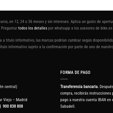
euros, en 12, 24 o 36 meses y sin intereses. Aplica un gasto de aper
Preguntar
todos los detalles
por whatsapp a los asesores de bike.es
 a titulo informativo, las marcas podrían cambiar según disponibilida
título informativo sujeto a la confirmación por parte de uno de nuestr
FORMA DE PAGO
én central)
Transferencia bancaria.
Después 
compra, recibirás instrucciones p
r Viejo – Madrid
pago a nuestra cuenta IBAN en 
|
900 838 808
Sabadell.