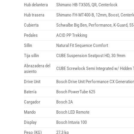
Hub delantera
Shimano HB-TX505, QR, Centerlock
Hub trasera
Shimano FH-MT400-B, 12mm, Boost, Centerl
Cubierta
Schwalbe Big Ben, Performance, K-Guard, 55
Pedales
ACID PP Trekking
Sillin
Natural Fit Sequence Comfort
Tija sillin
CUBE Suspension Seatpost HD, 30.9mm
Abrazadera del
CUBE Screwlock Semi Integrated w/ Hidden 
asiento
Drive Unit
Bosch Drive Unit Performance CX Generation
Batería
Bosch PowerTube 625
Cargador
Bosch 2A
Mando
Bosch LED Remote
Display
Bosch Intuvia 100
Peso (KG)
27,3 kg