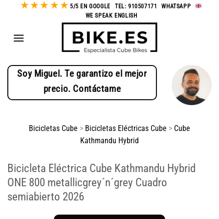
★
★
★
★
★
Saltar
5/5 EN GOOGLE
-
TEL: 910507171
-
WHATSAPP
-
WE SPEAK ENGLISH
al
contenido
Soy Miguel. Te garantizo el mejor
precio. Contáctame
Bicicletas Cube
>
Bicicletas Eléctricas Cube
>
Cube
Kathmandu Hybrid
Bicicleta Eléctrica Cube Kathmandu Hybrid
ONE 800 metallicgrey´n´grey Cuadro
semiabierto 2026