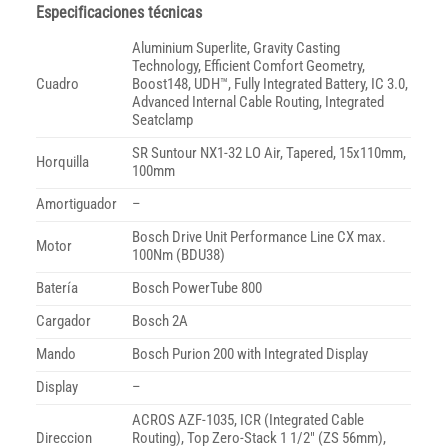
Especificaciones técnicas
Aluminium Superlite, Gravity Casting
Technology, Efficient Comfort Geometry,
Cuadro
Boost148, UDH™, Fully Integrated Battery, IC 3.0,
Advanced Internal Cable Routing, Integrated
Seatclamp
SR Suntour NX1-32 LO Air, Tapered, 15x110mm,
Horquilla
100mm
Amortiguador
–
Bosch Drive Unit Performance Line CX max.
Motor
100Nm (BDU38)
Batería
Bosch PowerTube 800
Cargador
Bosch 2A
Mando
Bosch Purion 200 with Integrated Display
Display
–
ACROS AZF-1035, ICR (Integrated Cable
Direccion
Routing), Top Zero-Stack 1 1/2″ (ZS 56mm),