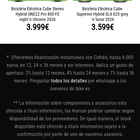
Bicicleta Eléctrica Cube Stereo
Bicicleta Eléctrica Cube
Hybrid ONE22 Pro 800 FE
Supreme Hybrid SLX 625 grey
night´n´chrome 2026
´n´lunar 2026
3.999
€
3.599
€
* Ofrecemos financiación instantánea con Cofidis, hasta 6.000
euros, en 12, 24 o 36 meses y sin intereses. Aplica un gasto de
apertura: 3% hasta 12 meses, 4% hasta 24 meses y 7% hasta 36
meses. Preguntar
todos los detalles
por whatsapp a los
asesores de bike.es
** La información sobre componentes y accesorios esta
ofrecida a titulo informativo, las marcas podrían cambiar según
disponibilidad de los proveedores. De igual manera, el stock
disponible está ofrecido a título informativo sujeto a la
confirmación por parte de uno de nuestros asesores.