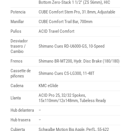
Bottom Zero-Stack 1 1/2″ (ZS 56mm), HIC
Potencia
CUBE Comfort Stem Pro, 31.8mm, Adjustable
Manillar
CUBE Comfort Trail Bar, 700mm
Puños
ACID Travel Comfort
Desviador
trasero /
Shimano Cues RD-U6000-GS, 10-Speed
Cambio
Frenos
Shimano BR-MT200, Hydr. Disc Brake (180/180)
Cassette de
Shimano Cues CS-LG300, 11-48T
piñones
Cadena
KMC eGlide
ACID Pro 25, 32/32 Spokes,
Llanta
15x110mm/12x148mm, Tubeless Ready
Hub delantera
–
Hub trasera
–
Cubierta
Schwalbe Motion Big Apple, PerfL, 55-622