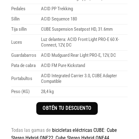
Pedales
ACID PP Trekking
Sillin
ACID Sequence 180
Tija sillin
CUBE Suspension Seatpost HD, 31.6mm
Luz delantera: ACID Front Light PRO-E 60 X-
Luces
Connect, 12V, DC
Guardabarros
ACID Mudguard Rear Light PRO-E, 12V, DC
Pata de cabra
ACID FM Pure Kickstand
ACID Integrated Carrier 3.0, CUBE Adapter
Portabultos
Compatible
Peso (KG)
28,4 kg
OBTÉN TU DESCUENTO
Todas las gamas de
bicicletas eléctricas CUBE
:
Cube
Stereo Hybrid ONE22
,
Cube Stereo Hybrid ONE44