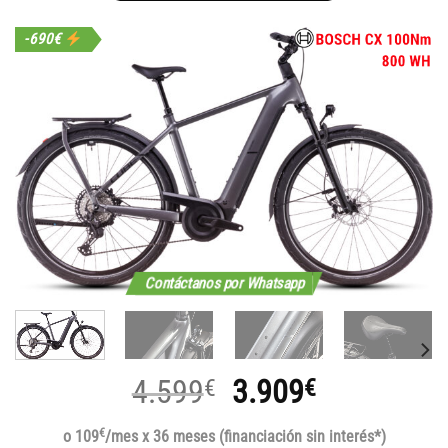
-690€
Contáctanos por Whatsapp
El
El
4.599
3.909
€
€
precio
precio
€
o 109
/mes x 36 meses (financiación sin interés*)