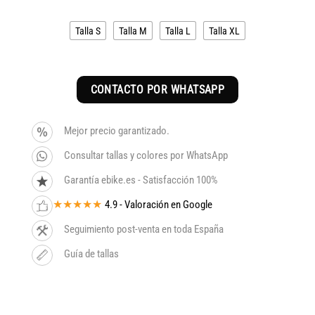
original
actual
era:
es:
Talla S
Talla M
Talla L
Talla XL
4.599€.
3.909€.
CONTACTO POR WHATSAPP
Mejor precio garantizado.
Consultar tallas y colores por WhatsApp
Garantía ebike.es - Satisfacción 100%
★★★★★
4.9 - Valoración en Google
Seguimiento post-venta en toda España
Guía de tallas