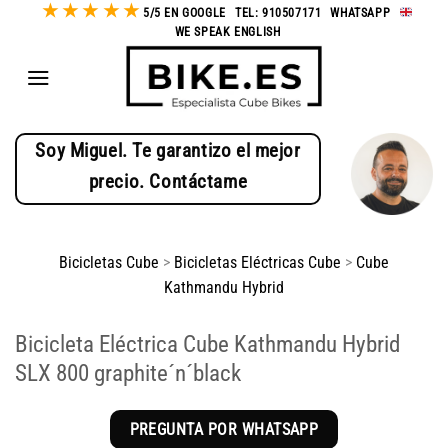
★
★
★
★
★
Saltar
5/5 EN GOOGLE
-
TEL: 910507171
-
WHATSAPP
-
WE SPEAK ENGLISH
al
contenido
Soy Miguel. Te garantizo el mejor
precio. Contáctame
Bicicletas Cube
>
Bicicletas Eléctricas Cube
>
Cube
Kathmandu Hybrid
Bicicleta Eléctrica Cube Kathmandu Hybrid
SLX 800 graphite´n´black
PREGUNTA POR WHATSAPP