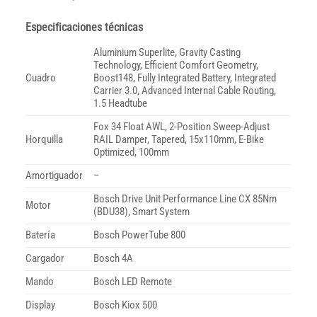
Especificaciones técnicas
Aluminium Superlite, Gravity Casting
Technology, Efficient Comfort Geometry,
Cuadro
Boost148, Fully Integrated Battery, Integrated
Carrier 3.0, Advanced Internal Cable Routing,
1.5 Headtube
Fox 34 Float AWL, 2-Position Sweep-Adjust
Horquilla
RAIL Damper, Tapered, 15x110mm, E-Bike
Optimized, 100mm
Amortiguador
–
Bosch Drive Unit Performance Line CX 85Nm
Motor
(BDU38), Smart System
Batería
Bosch PowerTube 800
Cargador
Bosch 4A
Mando
Bosch LED Remote
Display
Bosch Kiox 500