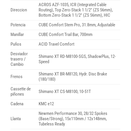
ACROS AZF-1035, ICR (Integrated Cable
Direccion
Routing), Top Zero-Stack 1 1/2″ (ZS 56mm),
Bottom Zero-Stack 1 1/2″ (ZS 56mm), HIC
Potencia
CUBE Comfort Stem Pro, 31.8mm, Adjustable
Manillar
CUBE Comfort Trail Bar, 700mm
Puños
ACID Travel Comfort
Desviador
Shimano XT RD-M8100-SGS, ShadowPlus, 12-
trasero /
Speed
Cambio
Shimano XT BR-M8120, Hydr. Disc Brake
Frenos
(180/180)
Cassette de
Shimano XT CS-M8100, 10-51T
piñones
Cadena
KMC e12
Newmen Performance 30, 28/32 Spokes
Llanta
(Base/Strong), 15x110mm / 12x148mm,
Tubeless Ready