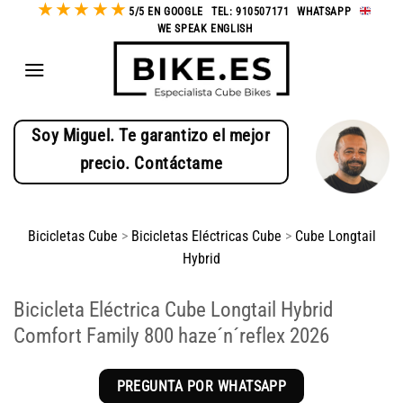
★
★
★
★
★
Saltar
5/5 EN GOOGLE
-
TEL: 910507171
-
WHATSAPP
-
WE SPEAK ENGLISH
al
contenido
Soy Miguel. Te garantizo el mejor
precio. Contáctame
Bicicletas Cube
>
Bicicletas Eléctricas Cube
>
Cube Longtail
Hybrid
Bicicleta Eléctrica Cube Longtail Hybrid
Comfort Family 800 haze´n´reflex 2026
PREGUNTA POR WHATSAPP