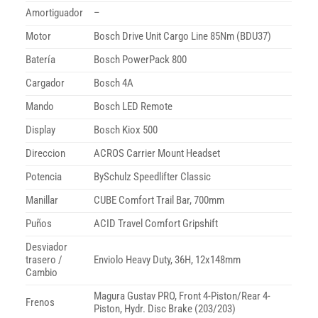
Amortiguador
–
Motor
Bosch Drive Unit Cargo Line 85Nm (BDU37)
Batería
Bosch PowerPack 800
Cargador
Bosch 4A
Mando
Bosch LED Remote
Display
Bosch Kiox 500
Direccion
ACROS Carrier Mount Headset
Potencia
BySchulz Speedlifter Classic
Manillar
CUBE Comfort Trail Bar, 700mm
Puños
ACID Travel Comfort Gripshift
Desviador
trasero /
Enviolo Heavy Duty, 36H, 12x148mm
Cambio
Magura Gustav PRO, Front 4-Piston/Rear 4-
Frenos
Piston, Hydr. Disc Brake (203/203)