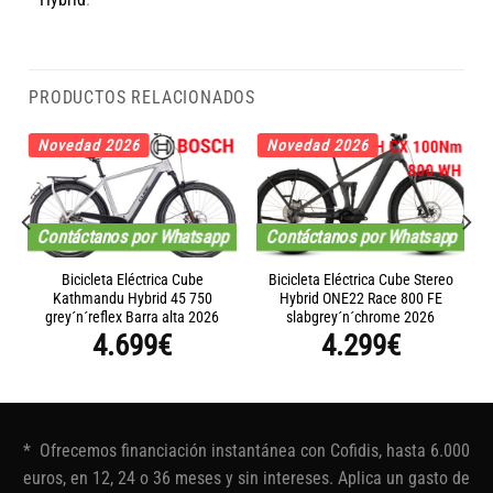
PRODUCTOS RELACIONADOS
Novedad 2026
Novedad 2026
Contáctanos por Whatsapp
Contáctanos por Whatsapp
Bicicleta Eléctrica Cube
Bicicleta Eléctrica Cube Stereo
Kathmandu Hybrid 45 750
Hybrid ONE22 Race 800 FE
grey´n´reflex Barra alta 2026
slabgrey´n´chrome 2026
4.699
€
4.299
€
* Ofrecemos financiación instantánea con Cofidis, hasta 6.000
euros, en 12, 24 o 36 meses y sin intereses. Aplica un gasto de