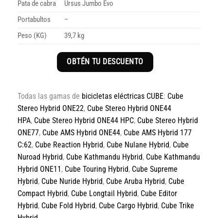
Pata de cabra
Ursus Jumbo Evo
Portabultos
–
Peso (KG)
39,7 kg
OBTÉN TU DESCUENTO
Todas las gamas de
bicicletas eléctricas CUBE
:
Cube
Stereo Hybrid ONE22
,
Cube Stereo Hybrid ONE44
HPA
,
Cube Stereo Hybrid ONE44 HPC
,
Cube Stereo Hybrid
ONE77
,
Cube AMS Hybrid ONE44
,
Cube AMS Hybrid 177
C:62
,
Cube Reaction Hybrid
,
Cube Nulane Hybrid
,
Cube
Nuroad Hybrid
,
Cube Kathmandu Hybrid
,
Cube Kathmandu
Hybrid ONE11
,
Cube Touring Hybrid
,
Cube Supreme
Hybrid
,
Cube Nuride Hybrid
,
Cube Aruba Hybrid
,
Cube
Compact Hybrid
,
Cube Longtail Hybrid
,
Cube Editor
Hybrid
,
Cube Fold Hybrid
,
Cube Cargo Hybrid
,
Cube Trike
Hybrid
.