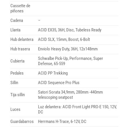
Cassette de
piñones
Cadena
–
Llanta
ACID EX35, 36H, Disc, Tubeless Ready
Hub delantera
ACID SLX, 15mm, Boost, 6-Bolt
Hub trasera
Enviolo Heavy Duty, 36H, 12x148mm
Schwalbe Pick-Up, Performance, Super
Cubierta
Defense, 65-559
Pedales
ACID PP Trekking
Sillin
ACID Sequence Pro Plus
Satori Sorata 34,9mm, 280mm -440mm
Tija sillin
telescoping seatpost
Luz delantera: ACID Front Light PRO-E 150, 12V,
Luces
DC
Guardabarros
Herrmans H-Trace, 6-12V, DC