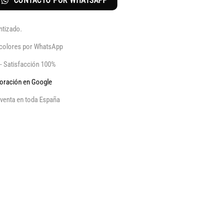
CONTACTO POR WHATSAPP
ntizado.
y colores por WhatsApp
 - Satisfacción 100%
aloración en Google
venta en toda España