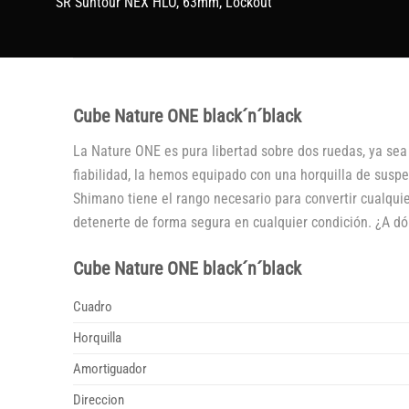
SR Suntour NEX HLO, 63mm, Lockout
Cube Nature ONE black´n´black
La Nature ONE es pura libertad sobre dos ruedas, ya sea
fiabilidad, la hemos equipado con una horquilla de suspe
Shimano tiene el rango necesario para convertir cualquie
detenerte de forma segura en cualquier condición. ¿A dó
Cube Nature ONE black´n´black
Cuadro
Horquilla
Amortiguador
Direccion