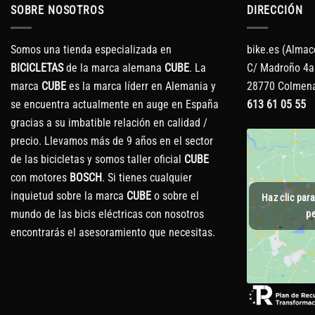
SOBRE NOSOTROS
DIRECCIÓN
Somos una tienda especializada en
bike.es (Almac
BICICLETAS
de la marca alemana
CUBE
. La
C/ Madroño 4a
marca
CUBE
es la marca líderr en Alemania y
28770 Colmena
se encuentra actualmente en auge en España
613 61 05 55
gracias a su imbatible relación en calidad /
precio. Llevamos más de 9 años en el sector
de las bicicletas y somos taller oficial
CUBE
con motores
BOSCH
. Si tienes cualquier
inquietud sobre la marca
CUBE
o sobre el
Haz clic par
mundo de las bicis eléctricas con nosotros
pe
encontrarás el asesoramiento que necesitas.