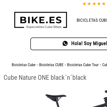
Saltar
★
★
★
★
al
contenido
BICICLETAS CUB
Hola! Soy Miguel
Bicicletas Cube
>
Bicicletas CUBE
>
Bicicletas Cube Tour
>
Cu
Cube Nature ONE black´n´black