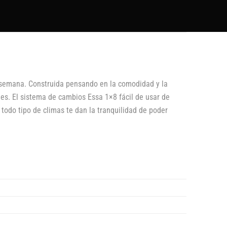
de semana. Construida pensando en la comodidad y la
les. El sistema de cambios Essa 1×8 fácil de usar de
 todo tipo de climas te dan la tranquilidad de poder