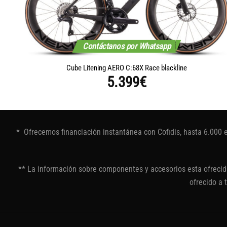
Contáctanos por Whatsapp
Cube Litening AERO C:68X Race blackline
5.399
€
* Ofrecemos financiación instantánea con Cofidis, hasta 6.000 
** La información sobre componentes y accesorios esta ofrecida
ofrecido a 