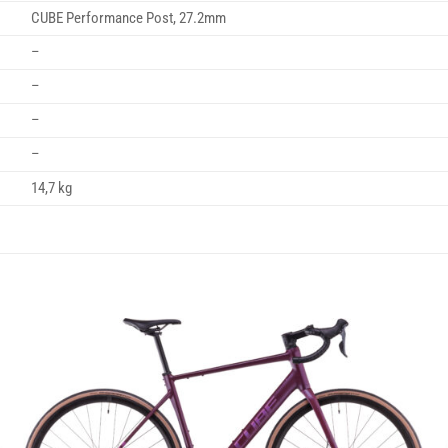
CUBE Performance Post, 27.2mm
–
–
–
–
14,7 kg