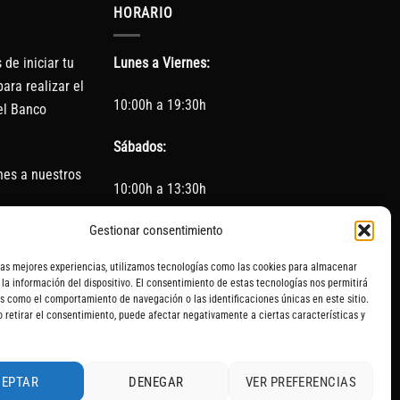
HORARIO
de iniciar tu
Lunes a Viernes:
ara realizar el
10:00h a 19:30h
el Banco
Sábados:
nes a nuestros
10:00h a 13:30h
Gestionar consentimiento
(Cerrado los Sábados en Agosto)
las mejores experiencias, utilizamos tecnologías como las cookies para almacenar
Sin servicio de taller del 15 de Agosto al 5 de
 la información del dispositivo. El consentimiento de estas tecnologías nos permitirá
septiembre
s como el comportamiento de navegación o las identificaciones únicas en este sitio.
o retirar el consentimiento, puede afectar negativamente a ciertas características y
CEPTAR
DENEGAR
VER PREFERENCIAS