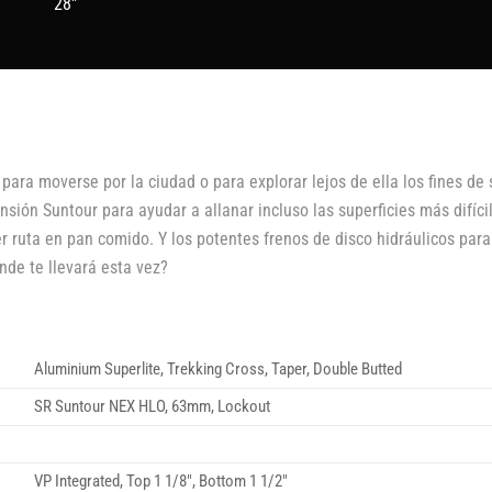
28"
 para moverse por la ciudad o para explorar lejos de ella los fines 
nsión Suntour para ayudar a allanar incluso las superficies más difíci
r ruta en pan comido. Y los potentes frenos de disco hidráulicos para
nde te llevará esta vez?
Aluminium Superlite, Trekking Cross, Taper, Double Butted
SR Suntour NEX HLO, 63mm, Lockout
VP Integrated, Top 1 1/8″, Bottom 1 1/2″