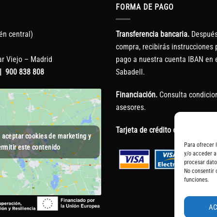
FORMA DE PAGO
én central)
Transferencia bancaria.
Después 
compra, recibirás instrucciones p
r Viejo – Madrid
pago a nuestra cuenta IBAN en 
|
900 838 808
Sabadell.
Financiación.
Consulta condicio
asesores.
Tarjeta de crédito o débito.
a aceptar cookies de marketing y
Para ofrecer 
rmitir este contenido
y/o acceder a
procesar dato
No consentir 
funciones.
A