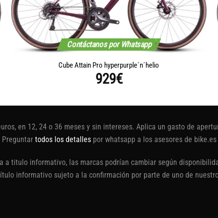
Contáctanos por Whatsapp
Cube Attain Pro hyperpurple´n´helio
929
€
euros, en 12, 24 o 36 meses y sin intereses. Aplica un gasto de aper
Preguntar
todos los detalles
por whatsapp a los asesores de bike.es
 a titulo informativo, las marcas podrían cambiar según disponibilida
título informativo sujeto a la confirmación por parte de uno de nuestr