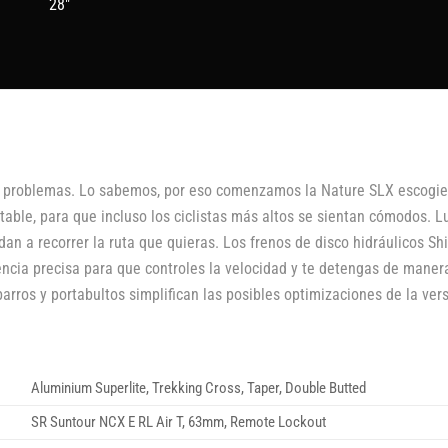
28"
rte problemas. Lo sabemos, por eso comenzamos la Nature SLX escogi
stable, para que incluso los ciclistas más altos se sientan cómodos
dan a recorrer la ruta que quieras. Los frenos de disco hidráulicos
cia precisa para que controles la velocidad y te detengas de manera
ros y portabultos simplifican las posibles optimizaciones de la versa
Aluminium Superlite, Trekking Cross, Taper, Double Butted
SR Suntour NCX E RL Air T, 63mm, Remote Lockout