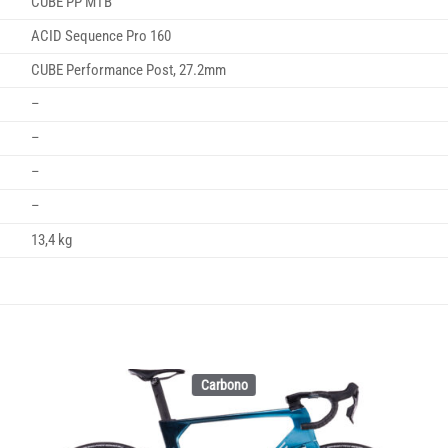
CUBE PP MTB
ACID Sequence Pro 160
CUBE Performance Post, 27.2mm
–
–
–
–
13,4 kg
Carbono