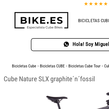
Saltar
★
★
★
★
al
contenido
BICICLETAS CUB
Hola! Soy Miguel
Bicicletas Cube
>
Bicicletas CUBE
>
Bicicletas Cube Tour
>
Cu
Cube Nature SLX graphite´n´fossil