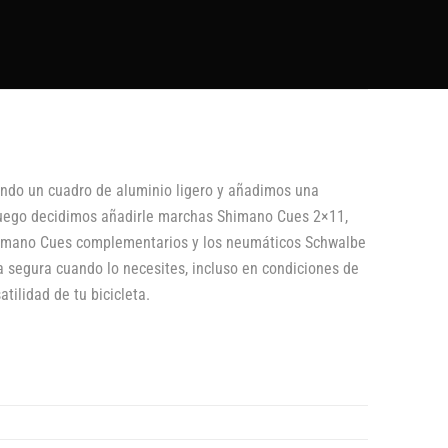
endo un cuadro de aluminio ligero y añadimos una
. Luego decidimos añadirle marchas Shimano Cues 2×11,
 Shimano Cues complementarios y los neumáticos Schwalbe
 segura cuando lo necesites, incluso en condiciones de
tilidad de tu bicicleta.