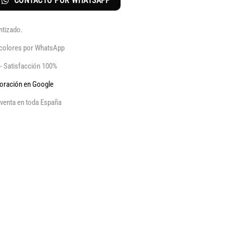
CONTACTO POR WHATSAPP
ntizado.
y colores por WhatsApp
 - Satisfacción 100%
aloración en Google
venta en toda España