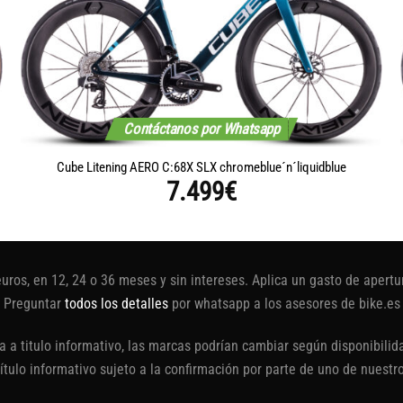
Contáctanos por Whatsapp
Cube Litening AERO C:68X SLX chromeblue´n´liquidblue
7.499
€
euros, en 12, 24 o 36 meses y sin intereses. Aplica un gasto de aper
Preguntar
todos los detalles
por whatsapp a los asesores de bike.es
 a titulo informativo, las marcas podrían cambiar según disponibilida
título informativo sujeto a la confirmación por parte de uno de nuestr