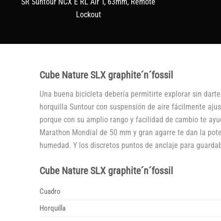
SR Suntour NCX E RL Air T, 63mm, Remote
Lockout
Cube Nature SLX graphite´n´fossil
Una buena bicicleta debería permitirte explorar sin da
horquilla Suntour con suspensión de aire fácilmente aju
porque con su amplio rango y facilidad de cambio te ayu
Marathon Mondial de 50 mm y gran agarre te dan la poten
humedad. Y los discretos puntos de anclaje para guardabar
Cube Nature SLX graphite´n´fossil
Cuadro
Horquilla