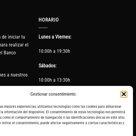
HORARIO
de iniciar tu
Lunes a Viernes:
ara realizar el
10:00h a 19:30h
el Banco
Sábados:
nes a nuestros
10:00h a 13:30h
(Cerrado los Sábados en Agosto)
Gestionar consentimiento
las mejores experiencias, utilizamos tecnologías como las cookies para almacenar
Sin servicio de taller del 15 de Agosto al 5 de
 la información del dispositivo. El consentimiento de estas tecnologías nos permitirá
septiembre
s como el comportamiento de navegación o las identificaciones únicas en este sitio.
o retirar el consentimiento, puede afectar negativamente a ciertas características y