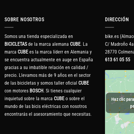
SOBRE NOSOTROS
DIRECCIÓN
Somos una tienda especializada en
bike.es (Almac
BICICLETAS
de la marca alemana
CUBE
. La
C/ Madroño 4a
marca
CUBE
es la marca líderr en Alemania y
28770 Colmena
se encuentra actualmente en auge en España
613 61 05 55
gracias a su imbatible relación en calidad /
precio. Llevamos más de 9 años en el sector
de las bicicletas y somos taller oficial
CUBE
con motores
BOSCH
. Si tienes cualquier
inquietud sobre la marca
CUBE
o sobre el
Haz clic par
mundo de las bicis eléctricas con nosotros
pe
encontrarás el asesoramiento que necesitas.