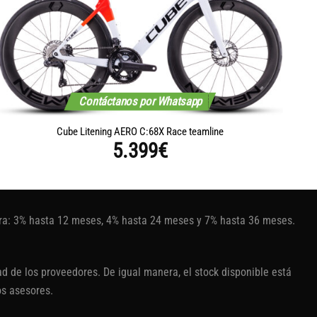
Contáctanos por Whatsapp
Cube Litening AERO C:68X Race teamline
5.399
€
tura: 3% hasta 12 meses, 4% hasta 24 meses y 7% hasta 36 meses.
d de los proveedores. De igual manera, el stock disponible está
os asesores.