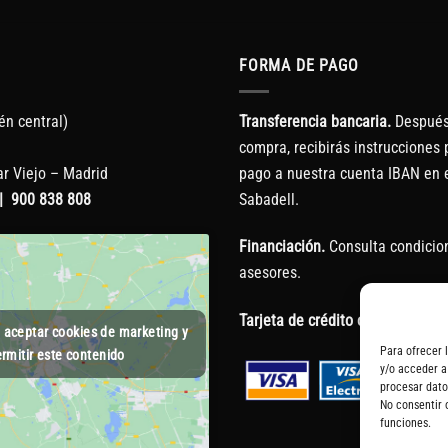
FORMA DE PAGO
én central)
Transferencia bancaria.
Después 
compra, recibirás instrucciones p
r Viejo – Madrid
pago a nuestra cuenta IBAN en 
|
900 838 808
Sabadell.
Financiación.
Consulta condicio
asesores.
Tarjeta de crédito o débito.
a aceptar cookies de marketing y
Para ofrecer 
rmitir este contenido
y/o acceder a
procesar dato
No consentir 
funciones.