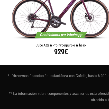
Contáctanos por Whatsapp
Cube Attain Pro hyperpurple´n´helio
929
€
* Ofrecemos financiación instantánea con Cofidis, hasta 6.000 
** La información sobre componentes y accesorios esta ofrecida
ofrecido a 