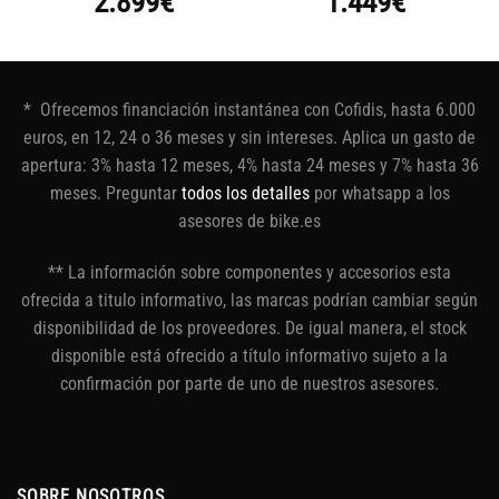
2.899
€
1.449
€
* Ofrecemos financiación instantánea con Cofidis, hasta 6.000
euros, en 12, 24 o 36 meses y sin intereses. Aplica un gasto de
apertura: 3% hasta 12 meses, 4% hasta 24 meses y 7% hasta 36
meses. Preguntar
todos los detalles
por whatsapp a los
asesores de bike.es
** La información sobre componentes y accesorios esta
ofrecida a titulo informativo, las marcas podrían cambiar según
disponibilidad de los proveedores. De igual manera, el stock
disponible está ofrecido a título informativo sujeto a la
confirmación por parte de uno de nuestros asesores.
SOBRE NOSOTROS