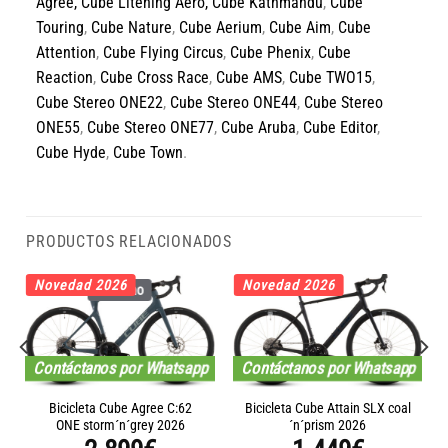
Agree
,
Cube Litening Aero,
Cube Kathmandu
,
Cube
Touring
,
Cube Nature
,
Cube Aerium
,
Cube Aim
,
Cube
Attention
,
Cube Flying Circus
,
Cube Phenix
,
Cube
Reaction
,
Cube Cross Race
,
Cube AMS
,
Cube TWO15
,
Cube Stereo ONE22
,
Cube Stereo ONE44
,
Cube Stereo
ONE55
,
Cube Stereo ONE77
,
Cube Aruba
,
Cube Editor
,
Cube Hyde
,
Cube Town
.
PRODUCTOS RELACIONADOS
Novedad 2026
Novedad 2026
Carbono
Contáctanos por Whatsapp
Contáctanos por Whatsapp
Bicicleta Cube Agree C:62
Bicicleta Cube Attain SLX coal
ONE storm´n´grey 2026
´n´prism 2026