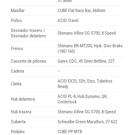
31.8mm
Manillar
CUBE Flat Race Bar, 660mm
Puños
ACID Travel
Desviador trasero /
Shimano Alfine SG-S700, 8-Speed
Desviador delantero
Shimano BR-MT200, Hydr. Disc Brake
Frenos
(180/160)
Cassette de piñones
Gates CDC, 45.5mm Beltline, 22T
Cadena
–
ACID EX25, 32H, Disc, Tubeless
Llanta
Ready
ACID PL-8, Hub Dynamo, QR,
Hub delantera
Centerlock
Hub trasera
Shimano Alfine SG-S700, 8-Speed
Cubierta
Schwalbe Green Marathon, 37-622
Pedales
CUBE PP MTB