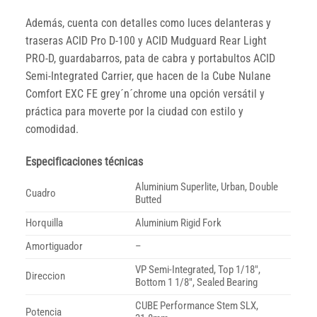
Además, cuenta con detalles como luces delanteras y
traseras ACID Pro D-100 y ACID Mudguard Rear Light
PRO-D, guardabarros, pata de cabra y portabultos ACID
Semi-Integrated Carrier, que hacen de la Cube Nulane
Comfort EXC FE grey´n´chrome una opción versátil y
práctica para moverte por la ciudad con estilo y
comodidad.
Especificaciones técnicas
Aluminium Superlite, Urban, Double
Cuadro
Butted
Horquilla
Aluminium Rigid Fork
Amortiguador
–
VP Semi-Integrated, Top 1/18″,
Direccion
Bottom 1 1/8″, Sealed Bearing
CUBE Performance Stem SLX,
Potencia