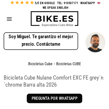
★
★
★
★
★
Saltar
5/5 EN GOOGLE
-
TEL: 910507171
-
WHATSAPP
-
WE SPEAK ENGLISH
al
contenido
Soy Miguel. Te garantizo el mejor
precio. Contáctame
Bicicletas Cube
>
Bicicletas CUBE
Bicicleta Cube Nulane Comfort EXC FE grey´n
´chrome Barra alta 2026
PREGUNTA POR WHATSAPP