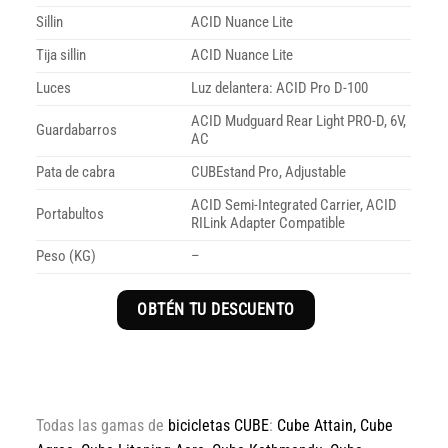
Sillin
ACID Nuance Lite
Tija sillin
ACID Nuance Lite
Luces
Luz delantera: ACID Pro D-100
ACID Mudguard Rear Light PRO-D, 6V,
Guardabarros
AC
Pata de cabra
CUBEstand Pro, Adjustable
ACID Semi-Integrated Carrier, ACID
Portabultos
RILink Adapter Compatible
Peso (KG)
–
OBTÉN TU DESCUENTO
Todas las gamas de
bicicletas CUBE
:
Cube Attain
,
Cube