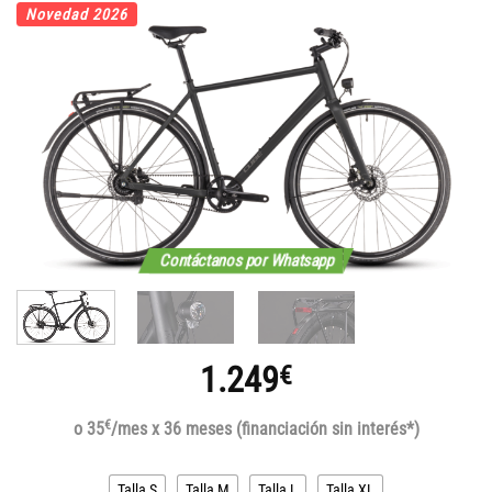
Novedad 2026
Contáctanos por Whatsapp
1.249
€
€
o 35
/mes x 36 meses (financiación sin interés*)
Talla S
Talla M
Talla L
Talla XL