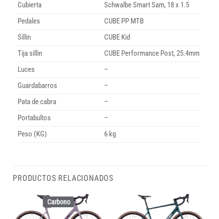
Cubierta
Schwalbe Smart Sam, 18 x 1.5
Pedales
CUBE PP MTB
Sillin
CUBE Kid
Tija sillin
CUBE Performance Post, 25.4mm
Luces
–
Guardabarros
–
Pata de cabra
–
Portabultos
–
Peso (KG)
6 kg
PRODUCTOS RELACIONADOS
Carbono