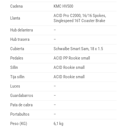
Cadena
KMC HV500
ACID Pro C2000, 16/16 Spokes,
Llanta
Singlespeed 16T Coaster Brake
Hub delantera
–
Hub trasera
–
Cubierta
Schwalbe Smart Sam, 18 x 1.5
Pedales
ACID PP Rookie small
Sillin
ACID Rookie small
Tija sillin
ACID Rookie small
Luces
–
Guardabarros
–
Pata de cabra
–
Portabultos
–
Peso (KG)
6,1 kg