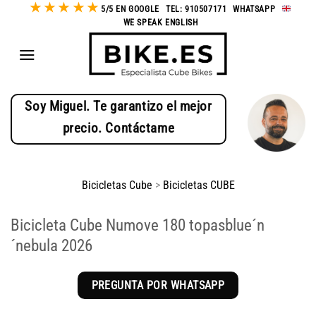
★
★
★
★
★
Saltar
5/5 EN GOOGLE
-
TEL: 910507171
-
WHATSAPP
-
WE SPEAK ENGLISH
al
contenido
Soy Miguel. Te garantizo el mejor
precio. Contáctame
Bicicletas Cube
>
Bicicletas CUBE
Bicicleta Cube Numove 180 topasblue´n
´nebula 2026
PREGUNTA POR WHATSAPP