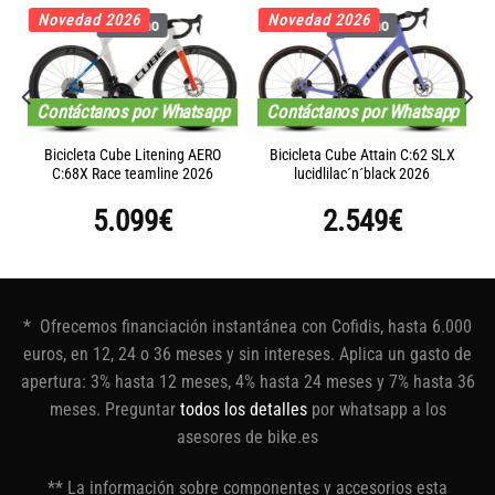
Novedad 2026
Novedad 2026
Carbono
Carbono
Contáctanos por Whatsapp
Contáctanos por Whatsapp
Bicicleta Cube Litening AERO
Bicicleta Cube Attain C:62 SLX
C:68X Race teamline 2026
lucidlilac´n´black 2026
5.099
€
2.549
€
* Ofrecemos financiación instantánea con Cofidis, hasta 6.000
euros, en 12, 24 o 36 meses y sin intereses. Aplica un gasto de
apertura: 3% hasta 12 meses, 4% hasta 24 meses y 7% hasta 36
meses. Preguntar
todos los detalles
por whatsapp a los
asesores de bike.es
** La información sobre componentes y accesorios esta