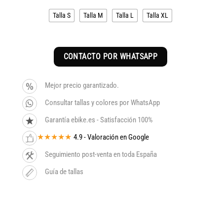
era:
es:
Talla S
Talla M
Talla L
Talla XL
3.599€.
3.059€.
CONTACTO POR WHATSAPP
Mejor precio garantizado.
Consultar tallas y colores por WhatsApp
Garantía ebike.es - Satisfacción 100%
★★★★★
4.9 - Valoración en Google
Seguimiento post-venta en toda España
Guía de tallas