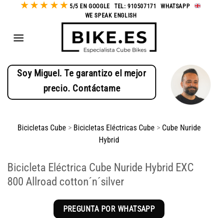
★
★
★
★
★
Saltar
5/5 EN GOOGLE
-
TEL: 910507171
-
WHATSAPP
-
WE SPEAK ENGLISH
al
contenido
Soy Miguel. Te garantizo el mejor
precio. Contáctame
Bicicletas Cube
>
Bicicletas Eléctricas Cube
>
Cube Nuride
Hybrid
Bicicleta Eléctrica Cube Nuride Hybrid EXC
800 Allroad cotton´n´silver
PREGUNTA POR WHATSAPP