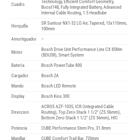
Technology, Efficient Comfort Geometry,
Cuadro
Boost148, Fully Integrated Battery, Advanced
Internal Cable Routing, 1.5 Headtube
SR Suntour NX1-32 LO Air, Tapered, 15x110mm,
Horquilla
100mm
Amortiguador
–
Bosch Drive Unit Performance Line CX 85Nm
Motor
(BDU38), Smart System
Batería
Bosch PowerTube 800
Cargador
Bosch 2A
Mando
Bosch LED Remote
Display
Bosch Kiox 300
ACROS AZF-1035, ICR (Integrated Cable
Direccion
Routing), Top Zero-Stack 1 1/2″ (ZS 56mm),
Bottom Zero-Stack 1 1/2″ (ZS 56mm), HIC
Potencia
CUBE Performance Stem Pro, 31.8mm
Manillar
CUBE Comfort Trail Bar, 720mm