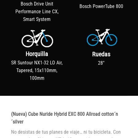
Bosch Drive Unit
Bosch PowerTube 800
Performance Line CX,
Smart System
Horquilla
Ruedas
SR Suntour NX1-32 LO Air,
28"
Tapered, 15x110mm,
100mm
(Nueva) Cube Nuride Hybrid EXC 800 Allroad cotton´n
´silver
No desistas de tus planes de viaje… ni tu bicicleta. Con