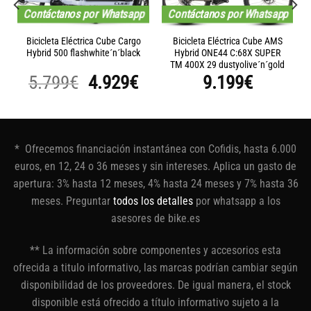
Contáctanos por Whatsapp
Contáctanos por Whatsapp
Bicicleta Eléctrica Cube Cargo
Bicicleta Eléctrica Cube AMS
Hybrid 500 flashwhite´n´black
Hybrid ONE44 C:68X SUPER
TM 400X 29 dustyolive´n´gold
El
El
5.799
€
4.929
€
9.199
€
precio
precio
original
actual
era:
es:
* Ofrecemos financiación instantánea con Cofidis, hasta 6.000
5.799€.
4.929€.
euros, en 12, 24 o 36 meses y sin intereses. Aplica un gasto de
apertura: 3% hasta 12 meses, 4% hasta 24 meses y 7% hasta 36
meses. Preguntar
todos los detalles
por whatsapp a los
asesores de bike.es
** La información sobre componentes y accesorios esta
ofrecida a titulo informativo, las marcas podrían cambiar según
disponibilidad de los proveedores. De igual manera, el stock
disponible está ofrecido a título informativo sujeto a la