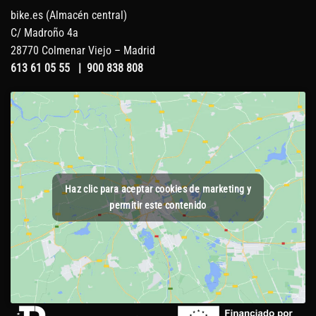
bike.es (Almacén central)
C/ Madroño 4a
28770 Colmenar Viejo – Madrid
613 61 05 55
|
900 838 808
Haz clic para aceptar cookies de marketing y
permitir este contenido