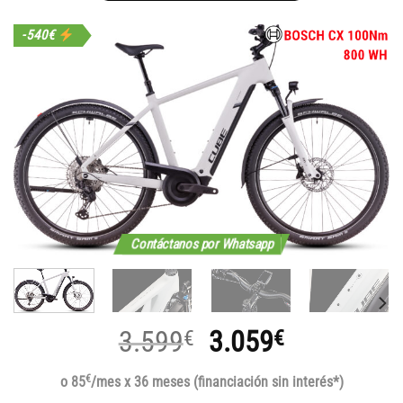
-540€
Contáctanos por Whatsapp
El
El
3.599
3.059
€
€
precio
precio
€
o 85
/mes x 36 meses (financiación sin interés*)
original
actual