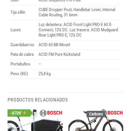
Sillin
ACID Sequence Pro Plus
CUBE Dropper Post, Handlebar Lever, Internal
Tija sillin
Cable Routing, 31.6mm
Luz delantera: ACID Front Light PRO-E 60 X-
Luces
Connect, 12V, DC. Luz trasera: ACID Mudguard
Rear Light PRO-E, 12V, DC
Guardabarros
ACID 65 BB-Mount
Pata de cabra
ACID FM Pure Kickstand
Portabultos
–
Peso (KG)
25,8 kg
PRODUCTOS RELACIONADOS
-870€
Carbono