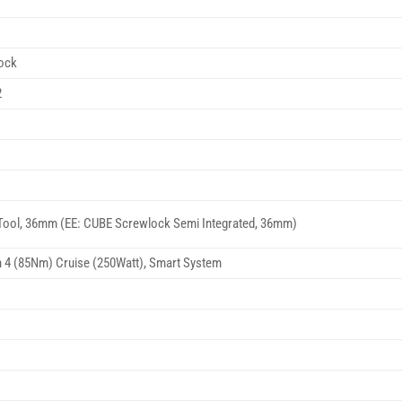
ock
2
Tool, 36mm (EE: CUBE Screwlock Semi Integrated, 36mm)
 4 (85Nm) Cruise (250Watt), Smart System