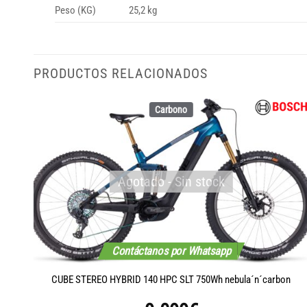
Peso (KG)
25,2 kg
PRODUCTOS RELACIONADOS
Carbono
Agotado - Sin stock
Contáctanos por Whatsapp
n
CUBE STEREO HYBRID 140 HPC SLT 750Wh nebula´n´carbon