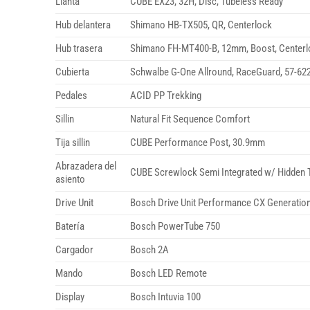
Llanta
CUBE EX23, 32H, Disc, Tubeless Ready
Hub delantera
Shimano HB-TX505, QR, Centerlock
Hub trasera
Shimano FH-MT400-B, 12mm, Boost, Centerl
Cubierta
Schwalbe G-One Allround, RaceGuard, 57-62
Pedales
ACID PP Trekking
Sillin
Natural Fit Sequence Comfort
Tija sillin
CUBE Performance Post, 30.9mm
Abrazadera del
CUBE Screwlock Semi Integrated w/ Hidden 
asiento
Drive Unit
Bosch Drive Unit Performance CX Generation
Batería
Bosch PowerTube 750
Cargador
Bosch 2A
Mando
Bosch LED Remote
Display
Bosch Intuvia 100