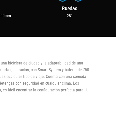
Ruedas
 100mm
28"
una bicicleta de ciudad y la adaptabilidad de una
 cuarta generación, con Smart System y batería de 750
ques cualquier tipo de viaje. Cuenta con una cómoda
detengas con seguridad en cualquier clima. Los
 es fácil encontrar la configuración perfecta para ti.