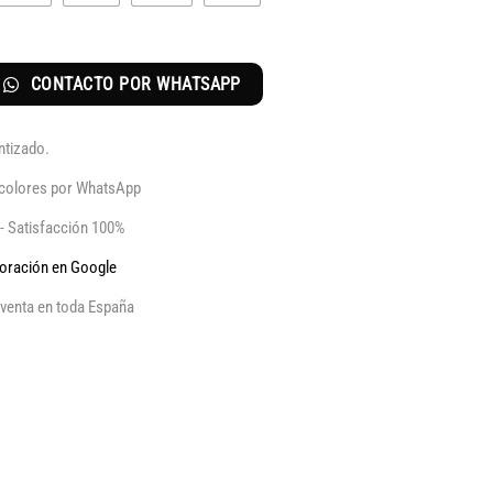
CONTACTO POR WHATSAPP
ntizado.
y colores por WhatsApp
 - Satisfacción 100%
aloración en Google
venta en toda España