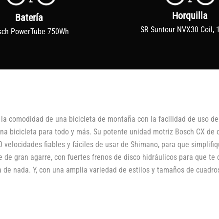
Horquilla
Batería
SR Suntour NVX30 Coil,
sch PowerTube 750Wh
la comodidad de una bicicleta de montaña con la facilidad de uso de 
 una bicicleta para todo y más. Su potente unidad motriz Bosch CX de
 velocidades fiables y fáciles de usar de Shimano, para que simplifi
de gran agarre, con fuertes frenos de disco hidráulicos para que te 
a de nada. Y, con una amplia variedad de estilos y tamaños de cuadros,