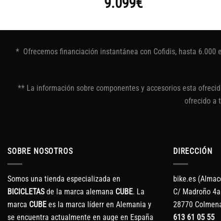
9.099
€
* Ofrecemos financiación instantánea con Cofidis, hasta 6.000 
** La información sobre componentes y accesorios esta ofrecida
ofrecido a 
SOBRE NOSOTROS
DIRECCIÓN
Somos una tienda especializada en
bike.es (Almac
BICICLETAS
de la marca alemana
CUBE
. La
C/ Madroño 4a
marca
CUBE
es la marca líderr en Alemania y
28770 Colmena
se encuentra actualmente en auge en España
613 61 05 55