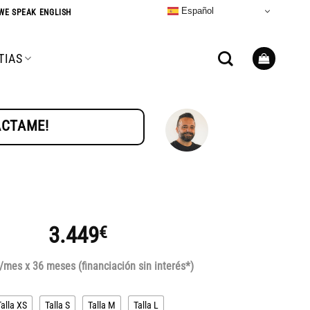
Español
WE SPEAK ENGLISH
TIAS
TÁCTAME!
3.449
€
/mes x 36 meses (financiación sin interés*)
Talla XS
Talla S
Talla M
Talla L