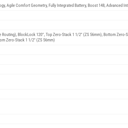
ogy, Agile Comfort Geometry, Fully Integrated Battery, Boost 148, Advanced In
e Routing), BlockLock 120°, Top Zero-Stack 1 1/2″ (ZS 56mm), Bottom Zero-
ttom Zero-Stack 1 1/2″ (ZS 56mm)