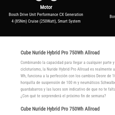
Motor
Bosch Drive Unit Performance CX Generation
Bo
4 (85Nm) Cruise (250Watt), Smart System
Cube Nuride Hybrid Pro 750Wh Allroad
Combinando la capacidad para llegar a cualquier parte y 
cicloturismo, la Nuride Hybrid Pro Allroad es realmente
Wh, funciona a la perfección con los cambios Deore de 10
horquilla de suspensión de 100 m y neumáticos Schwalbe 
guardabarros y las luces son indicativo de que no te falt
¿Con qué te sorprenderá el próximo fin de semana?
Cube Nuride Hybrid Pro 750Wh Allroad