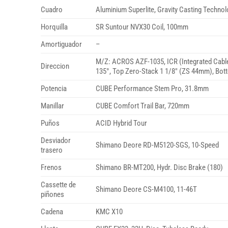
Cuadro
Aluminium Superlite, Gravity Casting Technol
Horquilla
SR Suntour NVX30 Coil, 100mm
Amortiguador
–
M/Z: ACROS AZF-1035, ICR (Integrated Cabl
Direccion
135°, Top Zero-Stack 1 1/8″ (ZS 44mm), Bo
Potencia
CUBE Performance Stem Pro, 31.8mm
Manillar
CUBE Comfort Trail Bar, 720mm
Puños
ACID Hybrid Tour
Desviador
Shimano Deore RD-M5120-SGS, 10-Speed
trasero
Frenos
Shimano BR-MT200, Hydr. Disc Brake (180)
Cassette de
Shimano Deore CS-M4100, 11-46T
piñones
Cadena
KMC X10