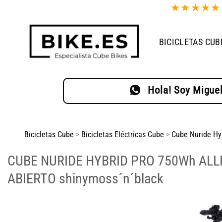
Saltar
★
★
★
★
al
contenido
BICICLETAS CUB
Hola! Soy Miguel
Bicicletas Cube
>
Bicicletas Eléctricas Cube
>
Cube Nuride Hy
CUBE NURIDE HYBRID PRO 750Wh AL
ABIERTO shinymoss´n´black