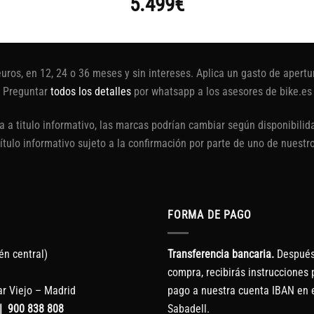
5.499
€
euros, en 12, 24 o 36 meses y sin intereses. Aplica un gasto de aper
Preguntar
todos los detalles
por whatsapp a los asesores de bike.es
 a titulo informativo, las marcas podrían cambiar según disponibilida
título informativo sujeto a la confirmación por parte de uno de nuestr
FORMA DE PAGO
én central)
Transferencia bancaria.
Después 
compra, recibirás instrucciones p
r Viejo – Madrid
pago a nuestra cuenta IBAN en 
|
900 838 808
Sabadell.