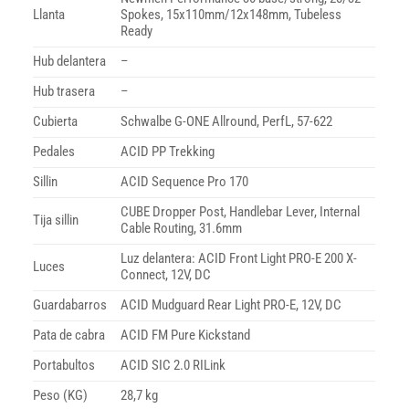
Llanta
Spokes, 15x110mm/12x148mm, Tubeless
Ready
Hub delantera
–
Hub trasera
–
Cubierta
Schwalbe G-ONE Allround, PerfL, 57-622
Pedales
ACID PP Trekking
Sillin
ACID Sequence Pro 170
CUBE Dropper Post, Handlebar Lever, Internal
Tija sillin
Cable Routing, 31.6mm
Luz delantera: ACID Front Light PRO-E 200 X-
Luces
Connect, 12V, DC
Guardabarros
ACID Mudguard Rear Light PRO-E, 12V, DC
Pata de cabra
ACID FM Pure Kickstand
Portabultos
ACID SIC 2.0 RILink
Peso (KG)
28,7 kg