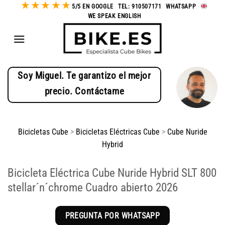
★
★
★
★
★
Saltar
5/5 EN GOOGLE
-
TEL: 910507171
-
WHATSAPP
-
WE SPEAK ENGLISH
al
contenido
Soy Miguel. Te garantizo el mejor
precio. Contáctame
Bicicletas Cube
>
Bicicletas Eléctricas Cube
>
Cube Nuride
Hybrid
Bicicleta Eléctrica Cube Nuride Hybrid SLT 800
stellar´n´chrome Cuadro abierto 2026
PREGUNTA POR WHATSAPP