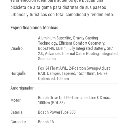
es la elección ideal para aquellos que buscan una
bicicleta de alta gama para disfrutar de sus paseos
urbanos y turísticos con total comodidad y rendimiento.
Especificaciones técnicas
Aluminium Superlite, Gravity Casting
Technology, Efficient Comfort Geometry,
Cuadro
Boost148, UDH™, Fully Integrated Battery, SIC
2.0, Advanced Internal Cable Routing, Integrated
Seatclamp
Fox 34 Float AWL, 2-Position Sweep-Adjust
Horquilla
RAIL Damper, Tapered, 15x110mm, E-Bike
Optimized, 100mm
Amortiguador
–
Bosch Drive Unit Performance Line CX max.
Motor
100Nm (BDU38)
Batería
Bosch PowerTube 800
Cargador
Bosch 4A