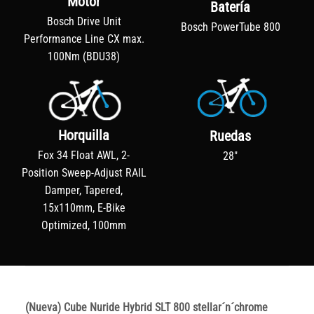
Motor
Batería
Bosch Drive Unit
Bosch PowerTube 800
Performance Line CX max.
100Nm (BDU38)
Horquilla
Ruedas
Fox 34 Float AWL, 2-
28"
Position Sweep-Adjust RAIL
Damper, Tapered,
15x110mm, E-Bike
Optimized, 100mm
(Nueva) Cube Nuride Hybrid SLT 800 stellar´n´chrome