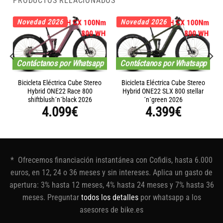
PRODUCTOS RELACIONADOS
Novedad 2026
Novedad 2026
Contáctanos por Whatsapp
Contáctanos por Whatsapp
Bicicleta Eléctrica Cube Stereo
Bicicleta Eléctrica Cube Stereo
Hybrid ONE22 Race 800
Hybrid ONE22 SLX 800 stellar
shiftblush´n´black 2026
´n´green 2026
4.099
€
4.399
€
* Ofrecemos financiación instantánea con Cofidis, hasta 6.000
euros, en 12, 24 o 36 meses y sin intereses. Aplica un gasto de
apertura: 3% hasta 12 meses, 4% hasta 24 meses y 7% hasta 36
meses. Preguntar
todos los detalles
por whatsapp a los
asesores de bike.es