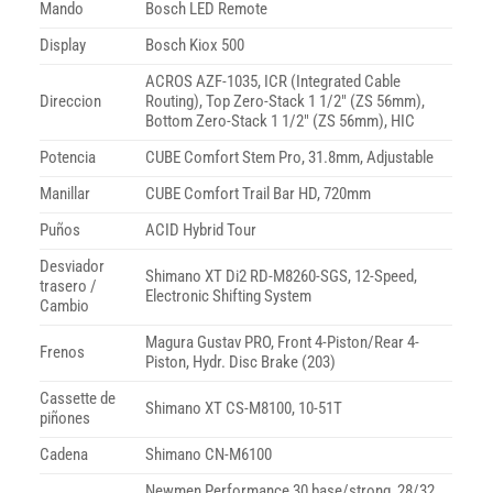
Mando
Bosch LED Remote
Display
Bosch Kiox 500
ACROS AZF-1035, ICR (Integrated Cable
Direccion
Routing), Top Zero-Stack 1 1/2″ (ZS 56mm),
Bottom Zero-Stack 1 1/2″ (ZS 56mm), HIC
Potencia
CUBE Comfort Stem Pro, 31.8mm, Adjustable
Manillar
CUBE Comfort Trail Bar HD, 720mm
Puños
ACID Hybrid Tour
Desviador
Shimano XT Di2 RD-M8260-SGS, 12-Speed,
trasero /
Electronic Shifting System
Cambio
Magura Gustav PRO, Front 4-Piston/Rear 4-
Frenos
Piston, Hydr. Disc Brake (203)
Cassette de
Shimano XT CS-M8100, 10-51T
piñones
Cadena
Shimano CN-M6100
Newmen Performance 30 base/strong, 28/32