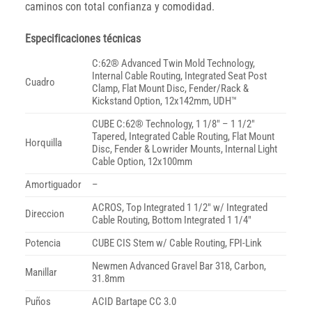
caminos con total confianza y comodidad.
Especificaciones técnicas
C:62® Advanced Twin Mold Technology,
Internal Cable Routing, Integrated Seat Post
Cuadro
Clamp, Flat Mount Disc, Fender/Rack &
Kickstand Option, 12x142mm, UDH™
CUBE C:62® Technology, 1 1/8″ – 1 1/2″
Tapered, Integrated Cable Routing, Flat Mount
Horquilla
Disc, Fender & Lowrider Mounts, Internal Light
Cable Option, 12x100mm
Amortiguador
–
ACROS, Top Integrated 1 1/2″ w/ Integrated
Direccion
Cable Routing, Bottom Integrated 1 1/4″
Potencia
CUBE CIS Stem w/ Cable Routing, FPI-Link
Newmen Advanced Gravel Bar 318, Carbon,
Manillar
31.8mm
Puños
ACID Bartape CC 3.0