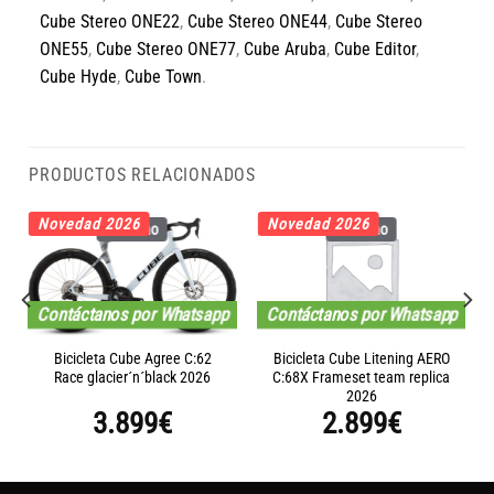
Cube Stereo ONE22
,
Cube Stereo ONE44
,
Cube Stereo
ONE55
,
Cube Stereo ONE77
,
Cube Aruba
,
Cube Editor
,
Cube Hyde
,
Cube Town
.
PRODUCTOS RELACIONADOS
Novedad 2026
Novedad 2026
Carbono
Carbono
Contáctanos por Whatsapp
Contáctanos por Whatsapp
Bicicleta Cube Agree C:62
Bicicleta Cube Litening AERO
Race glacier´n´black 2026
C:68X Frameset team replica
2026
3.899
€
2.899
€