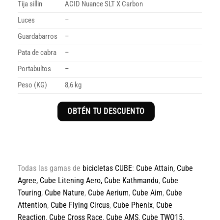
Tija sillin
ACID Nuance SLT X Carbon
Luces
–
Guardabarros
–
Pata de cabra
–
Portabultos
–
Peso (KG)
8,6 kg
OBTÉN TU DESCUENTO
Todas las gamas de
bicicletas CUBE
:
Cube Attain
,
Cube
Agree
,
Cube Litening Aero,
Cube Kathmandu
,
Cube
Touring
,
Cube Nature
,
Cube Aerium
,
Cube Aim
,
Cube
Attention
,
Cube Flying Circus
,
Cube Phenix
,
Cube
Reaction
,
Cube Cross Race
,
Cube AMS
,
Cube TWO15
,