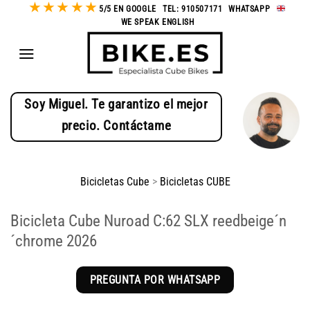
★
★
★
★
★
Saltar
5/5 EN GOOGLE
-
TEL: 910507171
-
WHATSAPP
-
WE SPEAK ENGLISH
al
contenido
Soy Miguel. Te garantizo el mejor
precio. Contáctame
Bicicletas Cube
>
Bicicletas CUBE
Bicicleta Cube Nuroad C:62 SLX reedbeige´n
´chrome 2026
PREGUNTA POR WHATSAPP