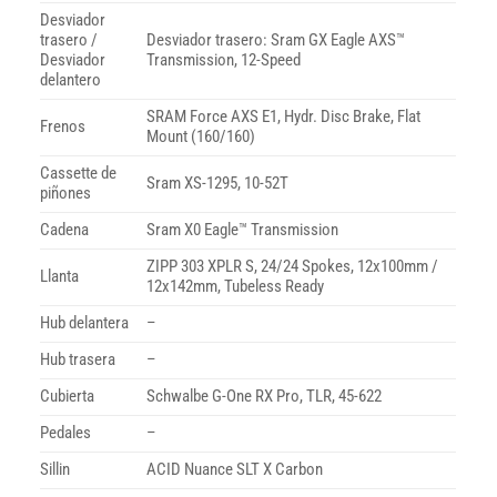
Desviador
trasero /
Desviador trasero: Sram GX Eagle AXS™
Desviador
Transmission, 12-Speed
delantero
SRAM Force AXS E1, Hydr. Disc Brake, Flat
Frenos
Mount (160/160)
Cassette de
Sram XS-1295, 10-52T
piñones
Cadena
Sram X0 Eagle™ Transmission
ZIPP 303 XPLR S, 24/24 Spokes, 12x100mm /
Llanta
12x142mm, Tubeless Ready
Hub delantera
–
Hub trasera
–
Cubierta
Schwalbe G-One RX Pro, TLR, 45-622
Pedales
–
Sillin
ACID Nuance SLT X Carbon