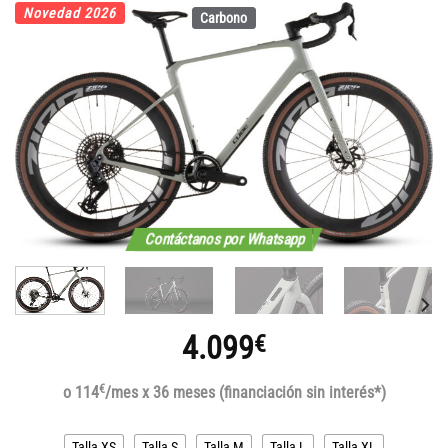
Novedad 2026
Carbono
Contáctanos por Whatsapp
4.099
€
€
o 114
/mes x 36 meses (financiación sin interés*)
Talla XS
Talla S
Talla M
Talla L
Talla XL