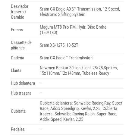
Desviador
Sram GX Eagle AXS™ Transmission, 12-Speed,
trasero /
Electronic Shifting System
Cambio
Magura MT8 Pro PM, Hydr. Disc Brake
Frenos
(160/180)
Cassette de
Sram XS-1275, 10-52T
piñones
Cadena
Sram GX Eagle™ Transmission
Newmen Beskar 30 light/light, 28/28 Spokes,
Llanta
15x110mm/12x148mm, Tubeless Ready
Hub delantera
–
Hub trasera
–
Cubierta delantera: Schwalbe Racing Ray, Super
Race, Addix Speedgrip, Kevlar, 2.25. Cubierta
Cubierta
trasera: Schwalbe Racing Ralph, Super Race,
Addix Speed, Kevlar, 2.25
Pedales
–