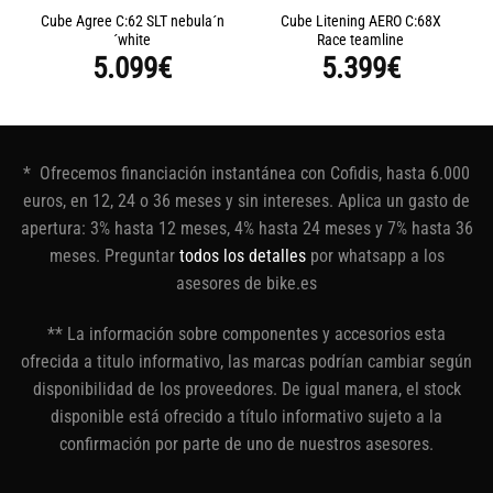
Cube Agree C:62 SLT nebula´n
Cube Litening AERO C:68X
´white
Race teamline
5.099
€
5.399
€
* Ofrecemos financiación instantánea con Cofidis, hasta 6.000
euros, en 12, 24 o 36 meses y sin intereses. Aplica un gasto de
apertura: 3% hasta 12 meses, 4% hasta 24 meses y 7% hasta 36
meses. Preguntar
todos los detalles
por whatsapp a los
asesores de bike.es
** La información sobre componentes y accesorios esta
ofrecida a titulo informativo, las marcas podrían cambiar según
disponibilidad de los proveedores. De igual manera, el stock
disponible está ofrecido a título informativo sujeto a la
confirmación por parte de uno de nuestros asesores.