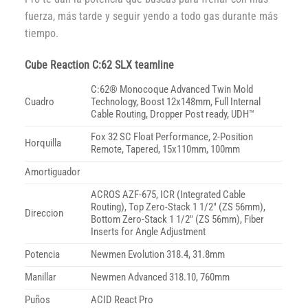
fuerza, más tarde y seguir yendo a todo gas durante más
tiempo.
Cube Reaction C:62 SLX teamline
C:62® Monocoque Advanced Twin Mold
Cuadro
Technology, Boost 12x148mm, Full Internal
Cable Routing, Dropper Post ready, UDH™
Fox 32 SC Float Performance, 2-Position
Horquilla
Remote, Tapered, 15x110mm, 100mm
Amortiguador
ACROS AZF-675, ICR (Integrated Cable
Routing), Top Zero-Stack 1 1/2″ (ZS 56mm),
Direccion
Bottom Zero-Stack 1 1/2″ (ZS 56mm), Fiber
Inserts for Angle Adjustment
Potencia
Newmen Evolution 318.4, 31.8mm
Manillar
Newmen Advanced 318.10, 760mm
Puños
ACID React Pro