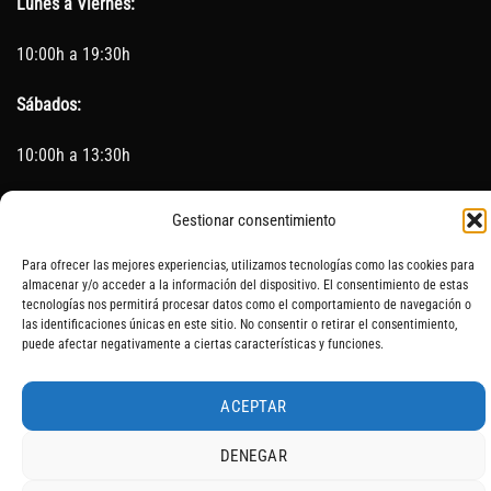
Lunes a Viernes:
10:00h a 19:30h
Sábados:
10:00h a 13:30h
(Cerrado los Sábados en Agosto)
Gestionar consentimiento
Sin servicio de taller del 15 de Agosto al 5 de septiembre
Para ofrecer las mejores experiencias, utilizamos tecnologías como las cookies para
almacenar y/o acceder a la información del dispositivo. El consentimiento de estas
tecnologías nos permitirá procesar datos como el comportamiento de navegación o
las identificaciones únicas en este sitio. No consentir o retirar el consentimiento,
puede afectar negativamente a ciertas características y funciones.
SOBRE NOSOTROS
CONTACTO
AVISO LEGAL
BLOG
ACEPTAR
DENEGAR