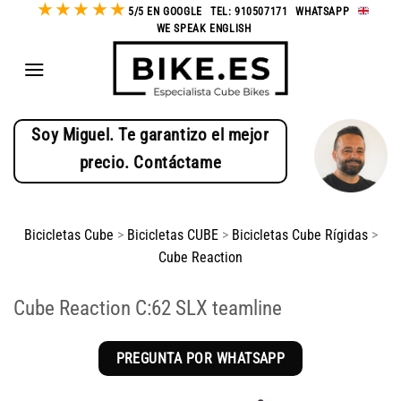
★
★
★
★
★
Saltar
5/5 EN GOOGLE
-
TEL: 910507171
-
WHATSAPP
-
WE SPEAK ENGLISH
al
contenido
Soy Miguel. Te garantizo el mejor
precio. Contáctame
Bicicletas Cube
>
Bicicletas CUBE
>
Bicicletas Cube Rígidas
>
Cube Reaction
Cube Reaction C:62 SLX teamline
PREGUNTA POR WHATSAPP