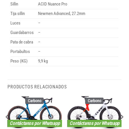
Sillin
ACID Nuance Pro
Tija sillin
Newmen Advanced, 27.2mm
Luces
–
Guardabarros
–
Pata de cabra
–
Portabultos
–
Peso (KG)
9,9 kg
PRODUCTOS RELACIONADOS
Carbono
Carbono
Contáctanos por Whatsapp
Contáctanos por Whatsapp