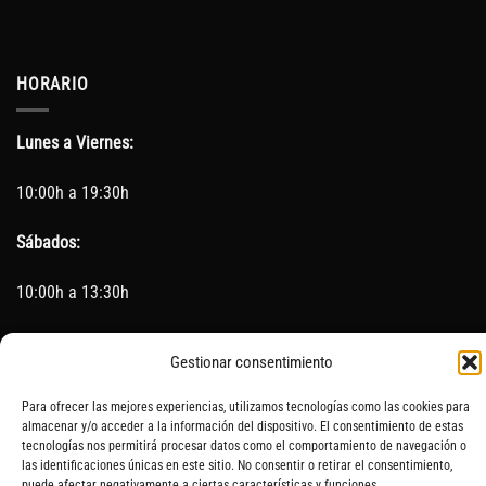
HORARIO
Lunes a Viernes:
10:00h a 19:30h
Sábados:
10:00h a 13:30h
(Cerrado los Sábados en Agosto)
Gestionar consentimiento
Sin servicio de taller del 15 de Agosto al 5 de septiembre
Para ofrecer las mejores experiencias, utilizamos tecnologías como las cookies para
almacenar y/o acceder a la información del dispositivo. El consentimiento de estas
tecnologías nos permitirá procesar datos como el comportamiento de navegación o
las identificaciones únicas en este sitio. No consentir o retirar el consentimiento,
SOBRE NOSOTROS
CONTACTO
AVISO LEGAL
BLOG
puede afectar negativamente a ciertas características y funciones.