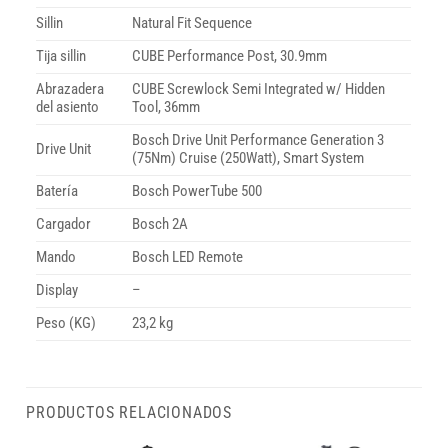
Sillin
Natural Fit Sequence
Tija sillin
CUBE Performance Post, 30.9mm
Abrazadera
CUBE Screwlock Semi Integrated w/ Hidden
del asiento
Tool, 36mm
Bosch Drive Unit Performance Generation 3
Drive Unit
(75Nm) Cruise (250Watt), Smart System
Batería
Bosch PowerTube 500
Cargador
Bosch 2A
Mando
Bosch LED Remote
Display
–
Peso (KG)
23,2 kg
PRODUCTOS RELACIONADOS