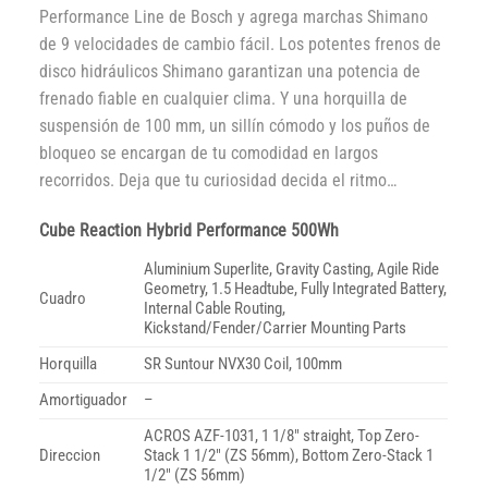
Performance Line de Bosch y agrega marchas Shimano
de 9 velocidades de cambio fácil. Los potentes frenos de
disco hidráulicos Shimano garantizan una potencia de
frenado fiable en cualquier clima. Y una horquilla de
suspensión de 100 mm, un sillín cómodo y los puños de
bloqueo se encargan de tu comodidad en largos
recorridos. Deja que tu curiosidad decida el ritmo…
Cube Reaction Hybrid Performance 500Wh
Aluminium Superlite, Gravity Casting, Agile Ride
Geometry, 1.5 Headtube, Fully Integrated Battery,
Cuadro
Internal Cable Routing,
Kickstand/Fender/Carrier Mounting Parts
Horquilla
SR Suntour NVX30 Coil, 100mm
Amortiguador
–
ACROS AZF-1031, 1 1/8″ straight, Top Zero-
Direccion
Stack 1 1/2″ (ZS 56mm), Bottom Zero-Stack 1
1/2″ (ZS 56mm)