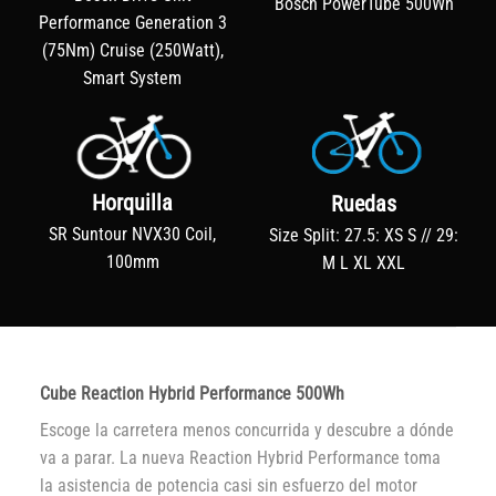
Bosch PowerTube 500Wh
Performance Generation 3
(75Nm) Cruise (250Watt),
Smart System
Horquilla
Ruedas
SR Suntour NVX30 Coil,
Size Split: 27.5: XS S // 29:
100mm
M L XL XXL
Cube Reaction Hybrid Performance 500Wh
Escoge la carretera menos concurrida y descubre a dónde
va a parar. La nueva Reaction Hybrid Performance toma
la asistencia de potencia casi sin esfuerzo del motor