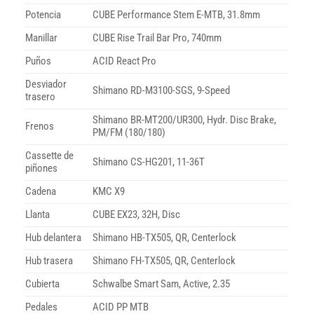
Potencia
CUBE Performance Stem E-MTB, 31.8mm
Manillar
CUBE Rise Trail Bar Pro, 740mm
Puños
ACID React Pro
Desviador
Shimano RD-M3100-SGS, 9-Speed
trasero
Shimano BR-MT200/UR300, Hydr. Disc Brake,
Frenos
PM/FM (180/180)
Cassette de
Shimano CS-HG201, 11-36T
piñones
Cadena
KMC X9
Llanta
CUBE EX23, 32H, Disc
Hub delantera
Shimano HB-TX505, QR, Centerlock
Hub trasera
Shimano FH-TX505, QR, Centerlock
Cubierta
Schwalbe Smart Sam, Active, 2.35
Pedales
ACID PP MTB