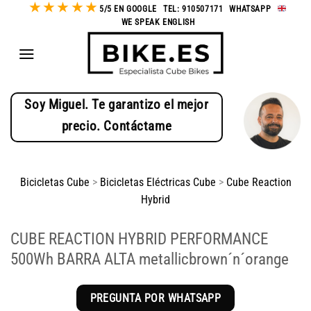
★
★
★
★
★
Saltar
5/5 EN GOOGLE
-
TEL: 910507171
-
WHATSAPP
-
WE SPEAK ENGLISH
al
contenido
Soy Miguel. Te garantizo el mejor
precio. Contáctame
Bicicletas Cube
>
Bicicletas Eléctricas Cube
>
Cube Reaction
Hybrid
CUBE REACTION HYBRID PERFORMANCE
500Wh BARRA ALTA metallicbrown´n´orange
PREGUNTA POR WHATSAPP