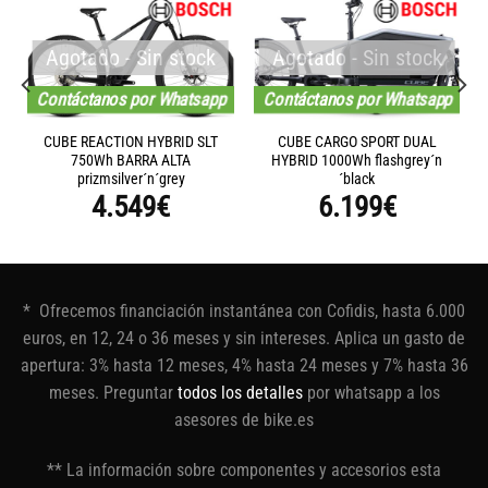
Agotado - Sin stock
Agotado - Sin stock
Contáctanos por Whatsapp
Contáctanos por Whatsapp
CUBE REACTION HYBRID SLT
CUBE CARGO SPORT DUAL
750Wh BARRA ALTA
HYBRID 1000Wh flashgrey´n
prizmsilver´n´grey
´black
4.549
€
6.199
€
* Ofrecemos financiación instantánea con Cofidis, hasta 6.000
euros, en 12, 24 o 36 meses y sin intereses. Aplica un gasto de
apertura: 3% hasta 12 meses, 4% hasta 24 meses y 7% hasta 36
meses. Preguntar
todos los detalles
por whatsapp a los
asesores de bike.es
** La información sobre componentes y accesorios esta