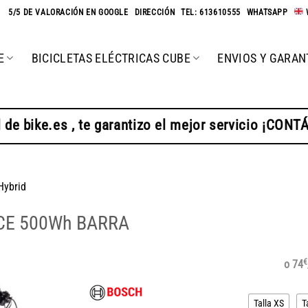
★
5/5 DE VALORACIÓN EN GOOGLE
-
DIRECCIÓN
-
TEL: 613610555
-
WHATSAPP
-
E
BICICLETAS ELÉCTRICAS CUBE
ENVIOS Y GARAN
 de bike.es , te garantizo el mejor servicio ¡CON
Hybrid
CE 500Wh BARRA
€
o 74
Talla XS
T