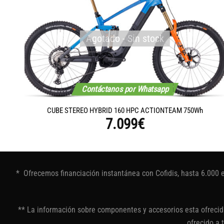
Agotado - Sin stock
Contáctanos por Whatsapp
CUBE STEREO HYBRID 160 HPC ACTIONTEAM 750Wh
7.099
€
* Ofrecemos financiación instantánea con Cofidis, hasta 6.000 
** La información sobre componentes y accesorios esta ofrecida
ofrecido a 