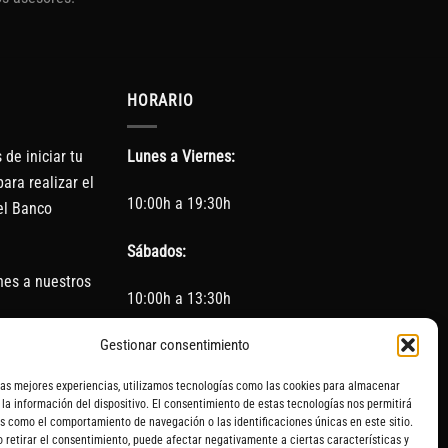
HORARIO
de iniciar tu
Lunes a Viernes:
ara realizar el
10:00h a 19:30h
el Banco
Sábados:
nes a nuestros
10:00h a 13:30h
(Cerrado los Sábados en Agosto)
Gestionar consentimiento
las mejores experiencias, utilizamos tecnologías como las cookies para almacenar
Sin servicio de taller del 15 de Agosto al 5 de
 la información del dispositivo. El consentimiento de estas tecnologías nos permitirá
septiembre
s como el comportamiento de navegación o las identificaciones únicas en este sitio.
o retirar el consentimiento, puede afectar negativamente a ciertas características y