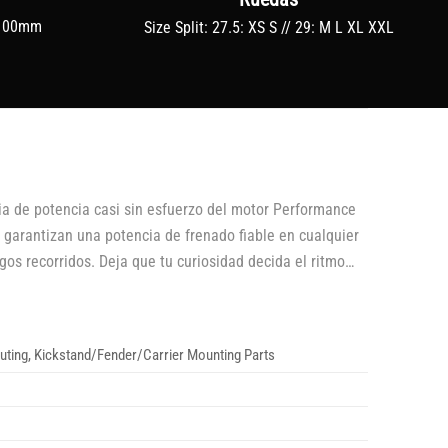
 100mm
Size Split: 27.5: XS S // 29: M L XL XXL
ia de potencia casi sin esfuerzo del motor Performance
garantizan una potencia de frenado fiable en cualquier
os recorridos. Deja que tu curiosidad decida el ritmo…
Routing, Kickstand/Fender/Carrier Mounting Parts