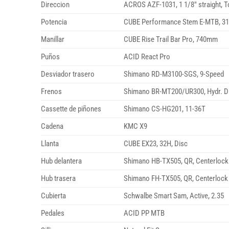
Direccion
ACROS AZF-1031, 1 1/8″ straight, 
Potencia
CUBE Performance Stem E-MTB, 3
Manillar
CUBE Rise Trail Bar Pro, 740mm
Puños
ACID React Pro
Desviador trasero
Shimano RD-M3100-SGS, 9-Speed
Frenos
Shimano BR-MT200/UR300, Hydr. D
Cassette de piñones
Shimano CS-HG201, 11-36T
Cadena
KMC X9
Llanta
CUBE EX23, 32H, Disc
Hub delantera
Shimano HB-TX505, QR, Centerlock
Hub trasera
Shimano FH-TX505, QR, Centerlock
Cubierta
Schwalbe Smart Sam, Active, 2.35
Pedales
ACID PP MTB