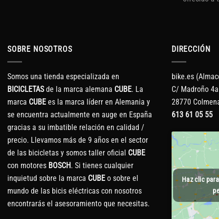
SOBRE NOSOTROS
DIRECCIÓN
Somos una tienda especializada en
bike.es (Almac
BICICLETAS
de la marca alemana
CUBE
. La
C/ Madroño 4a
marca
CUBE
es la marca líderr en Alemania y
28770 Colmena
se encuentra actualmente en auge en España
613 61 05 55
gracias a su imbatible relación en calidad /
precio. Llevamos más de 9 años en el sector
de las bicicletas y somos taller oficial
CUBE
con motores
BOSCH
. Si tienes cualquier
inquietud sobre la marca
CUBE
o sobre el
Haz clic par
mundo de las bicis eléctricas con nosotros
pe
encontrarás el asesoramiento que necesitas.