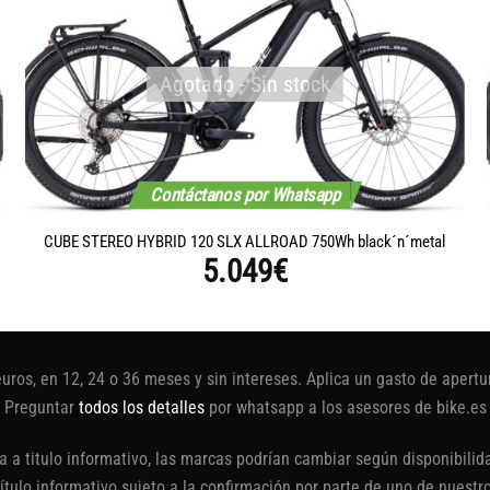
Agotado - Sin stock
Contáctanos por Whatsapp
CUBE STEREO HYBRID 120 SLX ALLROAD 750Wh black´n´metal
5.049
€
euros, en 12, 24 o 36 meses y sin intereses. Aplica un gasto de aper
Preguntar
todos los detalles
por whatsapp a los asesores de bike.es
 a titulo informativo, las marcas podrían cambiar según disponibilida
título informativo sujeto a la confirmación por parte de uno de nuestr