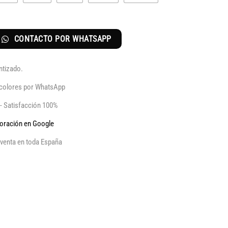
CONTACTO POR WHATSAPP
ntizado.
y colores por WhatsApp
 - Satisfacción 100%
aloración en Google
venta en toda España