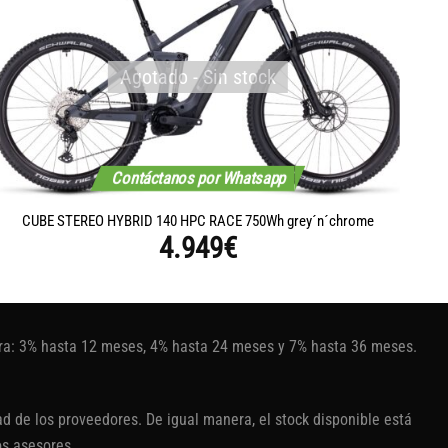
Agotado - Sin stock
Contáctanos por Whatsapp
CUBE STEREO HYBRID 140 HPC RACE 750Wh grey´n´chrome
4.949
€
tura: 3% hasta 12 meses, 4% hasta 24 meses y 7% hasta 36 meses.
d de los proveedores. De igual manera, el stock disponible está
os asesores.