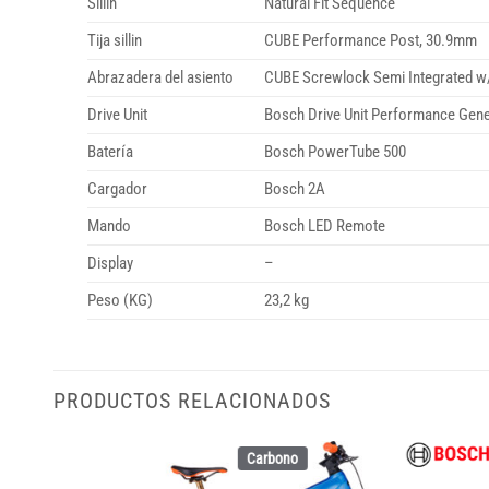
Sillin
Natural Fit Sequence
Tija sillin
CUBE Performance Post, 30.9mm
Abrazadera del asiento
CUBE Screwlock Semi Integrated w
Drive Unit
Bosch Drive Unit Performance Gene
Batería
Bosch PowerTube 500
Cargador
Bosch 2A
Mando
Bosch LED Remote
Display
–
Peso (KG)
23,2 kg
PRODUCTOS RELACIONADOS
Carbono