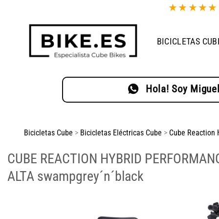
Saltar
★
★
★
★
al
contenido
BICICLETAS CUB
Hola! Soy Miguel
Bicicletas Cube
>
Bicicletas Eléctricas Cube
>
Cube Reaction 
CUBE REACTION HYBRID PERFORMAN
ALTA swampgrey´n´black