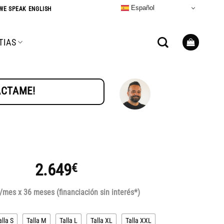
Español
WE SPEAK ENGLISH
TIAS
TÁCTAME!
2.649
€
/mes x 36 meses (financiación sin interés*)
alla S
Talla M
Talla L
Talla XL
Talla XXL