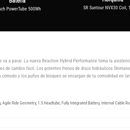
Batería
SR Suntour NVX30 Coil,
sch PowerTube 500Wh
e va a parar. La nueva Reaction Hybrid Performance toma la asistenc
 de cambio fácil. Los potentes frenos de disco hidráulicos Shimano 
ín cómodo y los puños de bloqueo se encargan de tu comodidad en larg
g, Agile Ride Geometry, 1.5 Headtube, Fully Integrated Battery, Internal Cable 