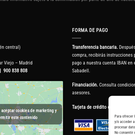
FORMA DE PAGO
én central)
Transferencia bancaria.
Después 
compra, recibirás instrucciones p
r Viejo – Madrid
pago a nuestra cuenta IBAN en 
|
900 838 808
Sabadell.
Financiación.
Consulta condicio
asesores.
Tarjeta de crédito o débito.
a aceptar cookies de marketing y
Para ofrecer 
rmitir este contenido
y/o acceder a
procesar dato
No consentir 