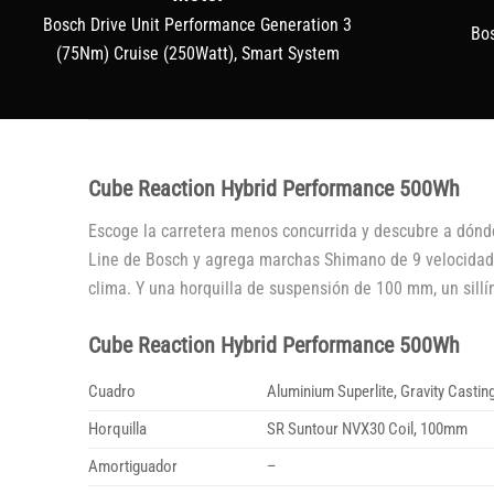
Bosch Drive Unit Performance Generation 3
Bo
(75Nm) Cruise (250Watt), Smart System
Cube Reaction Hybrid Performance 500Wh
Escoge la carretera menos concurrida y descubre a dónd
Line de Bosch y agrega marchas Shimano de 9 velocidades
clima. Y una horquilla de suspensión de 100 mm, un sill
Cube Reaction Hybrid Performance 500Wh
Cuadro
Aluminium Superlite, Gravity Castin
Horquilla
SR Suntour NVX30 Coil, 100mm
Amortiguador
–