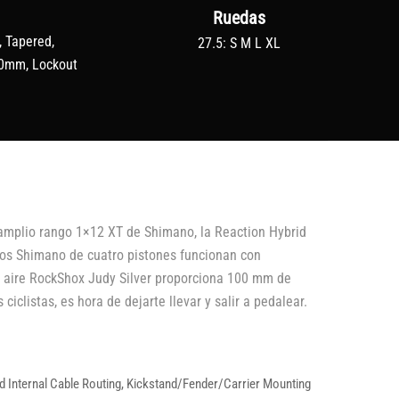
Ruedas
, Tapered,
27.5: S M L XL
0mm, Lockout
amplio rango 1×12 XT de Shimano, la Reaction Hybrid
licos Shimano de cuatro pistones funcionan con
e aire RockShox Judy Silver proporciona 100 mm de
iclistas, es hora de dejarte llevar y salir a pedalear.
ced Internal Cable Routing, Kickstand/Fender/Carrier Mounting