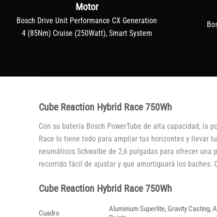
Motor
Bosch Drive Unit Performance CX Generation
Bo
4 (85Nm) Cruise (250Watt), Smart System
Cube Reaction Hybrid Race 750Wh
Con su batería Bosch PowerTube de alta capacidad, la p
Race lo tiene todo para ampliar tus horizontes y llevar 
neumáticos Schwalbe de 2,6 pulgadas para ofrecer una p
recorrido fácil de ajustar y que amortiguará los baches. C
Cube Reaction Hybrid Race 750Wh
Aluminium Superlite, Gravity Casting, 
Cuadro