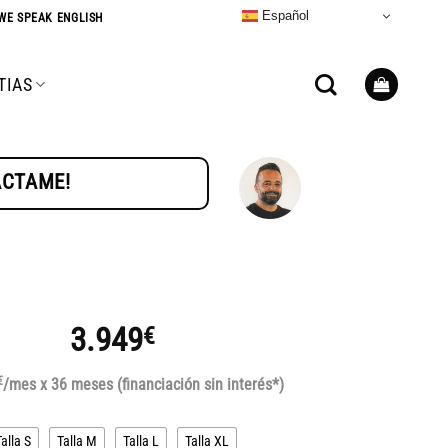
Español
WE SPEAK ENGLISH
TIAS
TÁCTAME!
3.949
€
€
/mes x 36 meses (financiación sin interés*)
Talla S
Talla M
Talla L
Talla XL