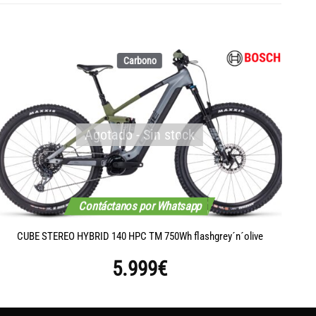
Carbono
Agotado - Sin stock
Contáctanos por Whatsapp
CUBE STEREO HYBRID 140 HPC TM 750Wh flashgrey´n´olive
5.999
€