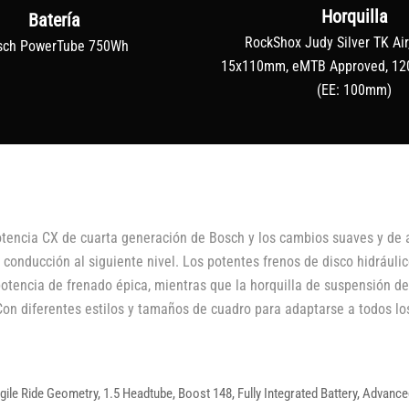
Horquilla
Batería
RockShox Judy Silver TK Air
sch PowerTube 750Wh
15x110mm, eMTB Approved, 12
(EE: 100mm)
otencia CX de cuarta generación de Bosch y los cambios suaves y de 
tu conducción al siguiente nivel. Los potentes frenos de disco hidráu
otencia de frenado épica, mientras que la horquilla de suspensión d
on diferentes estilos y tamaños de cuadro para adaptarse a todos los c
Agile Ride Geometry, 1.5 Headtube, Boost 148, Fully Integrated Battery, Advan