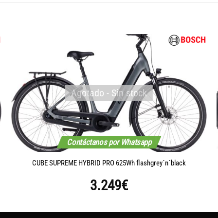
Agotado - Sin stock
Contáctanos por Whatsapp
CUBE SUPREME HYBRID PRO 625Wh flashgrey´n´black
3.249
€