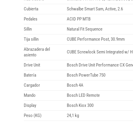
Cubierta
Schwalbe Smart Sam, Active, 2.6
Pedales
ACID PP MTB
Sillin
Natural Fit Sequence
Tija sillin
CUBE Performance Post, 30.9mm
Abrazadera del
CUBE Screwlock Semi Integrated w/ H
asiento
Drive Unit
Bosch Drive Unit Performance CX Gene
Batería
Bosch PowerTube 750
Cargador
Bosch 4A
Mando
Bosch LED Remote
Display
Bosch Kiox 300
Peso (KG)
24,1 kg