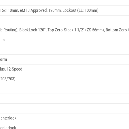
d, 15x110mm, eMTB Approved, 120mm, Lockout (EE: 100mm)
e Routing), BlockLock 120°, Top Zero-Stack 1 1/2″ (ZS 56mm), Bottom Zero
8mm
form
us, 12-Speed
(203/203)
enterlock
enterlock