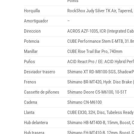
Points
Horquilla
RockShox Judy Silver TK Air, Tapere
Amortiguador
–
Direccion
ACROS AZF-1035, ICR (Integrated Cabl
Potencia
CUBE Performance Stem E-MTB, 31.
Manillar
CUBE Rise Trail Bar Pro, 740mm
Puños
ACID React Pro / EE: ACID Hybrid Per
Desviador trasero
Shimano XT RD-M8100-SGS, ShadowPl
Frenos
Shimano BR-MT420, Hydr. Disc Brake 
Cassette de piñones
Shimano Deore CS-M6100, 10-51T
Cadena
Shimano CN-M6100
Llanta
CUBE EX30, 32H, Disc, Tubeless Ready
Hub delantera
Shimano HB-MT400-B, 15mm, Boost, C
Hub trasera
Shimano FH-MT410-B, 12mm, Boost, C