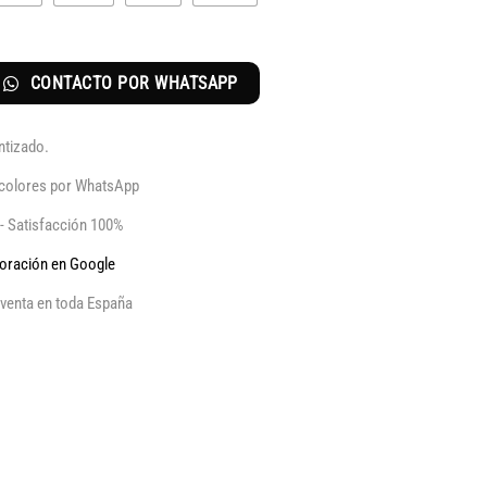
CONTACTO POR WHATSAPP
ntizado.
y colores por WhatsApp
 - Satisfacción 100%
aloración en Google
venta en toda España