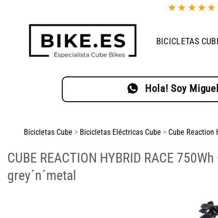
Saltar
★
★
★
★
al
contenido
BICICLETAS CUB
Hola! Soy Miguel
Bicicletas Cube
>
Bicicletas Eléctricas Cube
>
Cube Reaction 
CUBE REACTION HYBRID RACE 750Wh
grey´n´metal