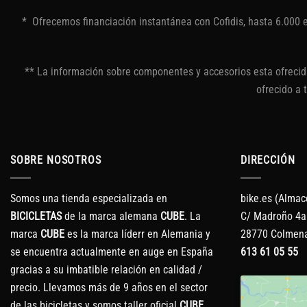
* Ofrecemos financiación instantánea con Cofidis, hasta 6.000 
** La información sobre componentes y accesorios esta ofrecida
ofrecido a 
SOBRE NOSOTROS
DIRECCIÓN
Somos una tienda especializada en
bike.es (Almac
BICICLETAS
de la marca alemana
CUBE
. La
C/ Madroño 4a
marca
CUBE
es la marca líderr en Alemania y
28770 Colmena
se encuentra actualmente en auge en España
613 61 05 55
gracias a su imbatible relación en calidad /
precio. Llevamos más de 9 años en el sector
de las bicicletas y somos taller oficial
CUBE