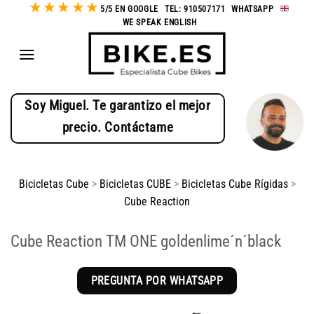
★
★
★
★
★
Saltar
5/5 EN GOOGLE
-
TEL: 910507171
-
WHATSAPP
-
WE SPEAK ENGLISH
al
contenido
Soy Miguel. Te garantizo el mejor
precio. Contáctame
Bicicletas Cube
>
Bicicletas CUBE
>
Bicicletas Cube Rígidas
>
Cube Reaction
Cube Reaction TM ONE goldenlime´n´black
PREGUNTA POR WHATSAPP