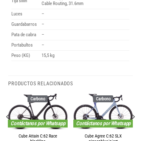
Tija sillin
Cable Routing, 31.6mm
Luces
–
Guardabarros
–
Pata de cabra
–
Portabultos
–
Peso (KG)
15,5 kg
PRODUCTOS RELACIONADOS
Carbono
Carbono
Contáctanos por Whatsapp
Contáctanos por Whatsapp
Cube Attain C:62 Race
Cube Agree C:62 SLX