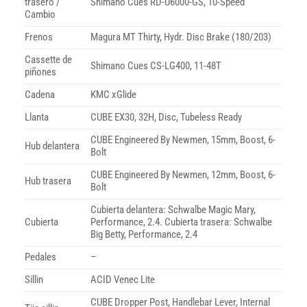
trasero /
Shimano Cues RD-U6000-GS, 10-Speed
Cambio
Frenos
Magura MT Thirty, Hydr. Disc Brake (180/203)
Cassette de
Shimano Cues CS-LG400, 11-48T
piñones
Cadena
KMC xGlide
Llanta
CUBE EX30, 32H, Disc, Tubeless Ready
CUBE Engineered By Newmen, 15mm, Boost, 6-
Hub delantera
Bolt
CUBE Engineered By Newmen, 12mm, Boost, 6-
Hub trasera
Bolt
Cubierta delantera: Schwalbe Magic Mary,
Cubierta
Performance, 2.4. Cubierta trasera: Schwalbe
Big Betty, Performance, 2.4
Pedales
–
Sillin
ACID Venec Lite
CUBE Dropper Post, Handlebar Lever, Internal