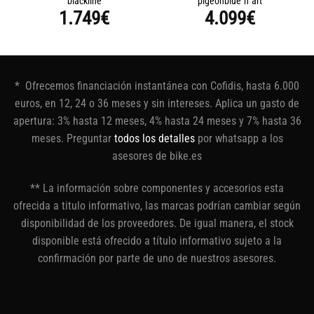
blackline
pigeonblue´n´art
1.749
€
4.099
€
* Ofrecemos financiación instantánea con Cofidis, hasta 6.000
euros, en 12, 24 o 36 meses y sin intereses. Aplica un gasto de
apertura: 3% hasta 12 meses, 4% hasta 24 meses y 7% hasta 36
meses. Preguntar
todos los detalles
por whatsapp a los
asesores de bike.es
** La información sobre componentes y accesorios esta
ofrecida a titulo informativo, las marcas podrían cambiar según
disponibilidad de los proveedores. De igual manera, el stock
disponible está ofrecido a título informativo sujeto a la
confirmación por parte de uno de nuestros asesores.