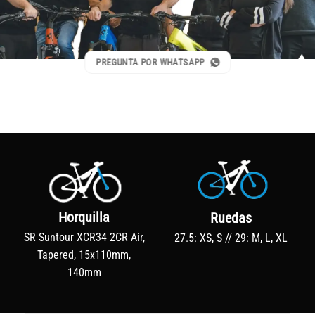
PREGUNTA POR WHATSAPP
Horquilla
Ruedas
SR Suntour XCR34 2CR Air,
27.5: XS, S // 29: M, L, XL
Tapered, 15x110mm,
140mm