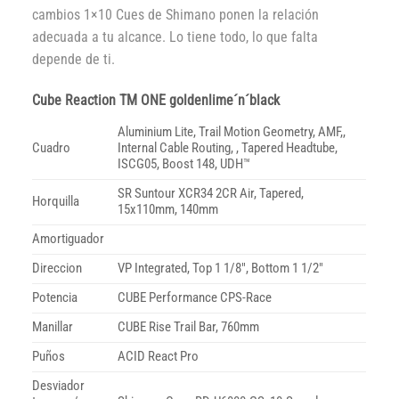
cambios 1×10 Cues de Shimano ponen la relación
adecuada a tu alcance. Lo tiene todo, lo que falta
depende de ti.
Cube Reaction TM ONE goldenlime´n´black
Aluminium Lite, Trail Motion Geometry, AMF,,
Cuadro
Internal Cable Routing, , Tapered Headtube,
ISCG05, Boost 148, UDH™
SR Suntour XCR34 2CR Air, Tapered,
Horquilla
15x110mm, 140mm
Amortiguador
Direccion
VP Integrated, Top 1 1/8″, Bottom 1 1/2″
Potencia
CUBE Performance CPS-Race
Manillar
CUBE Rise Trail Bar, 760mm
Puños
ACID React Pro
Desviador