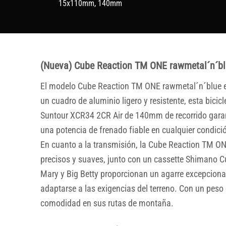
15x110mm, 140mm
(Nueva) Cube Reaction TM ONE rawmetal´n´b
El modelo Cube Reaction TM ONE rawmetal´n´blue es
un cuadro de aluminio ligero y resistente, esta bici
Suntour XCR34 2CR Air de 140mm de recorrido garant
una potencia de frenado fiable en cualquier condici
En cuanto a la transmisión, la Cube Reaction TM 
precisos y suaves, junto con un cassette Shimano 
Mary y Big Betty proporcionan un agarre excepcional 
adaptarse a las exigencias del terreno. Con un peso d
comodidad en sus rutas de montaña.