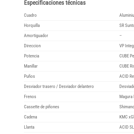
Especificaciones técnicas
Cuadro
Aluminiu
Horquilla
SR Sunt
Amortiguador
–
Direccion
VP Integ
Potencia
CUBE Pe
Manillar
CUBE Ri
Puños
ACID Re
Desviador trasero / Desviador delantero
Desviad
Frenos
Magura M
Cassette de piñones
Shimano
Cadena
KMC xGl
Llanta
ACID SL