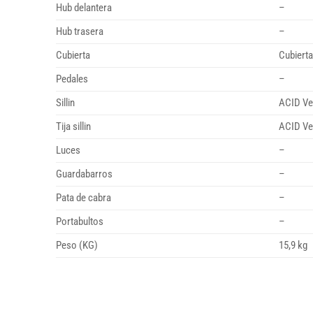
Hub delantera
–
Hub trasera
–
Cubierta
Cubierta
Pedales
–
Sillin
ACID Ve
Tija sillin
ACID Ve
Luces
–
Guardabarros
–
Pata de cabra
–
Portabultos
–
Peso (KG)
15,9 kg