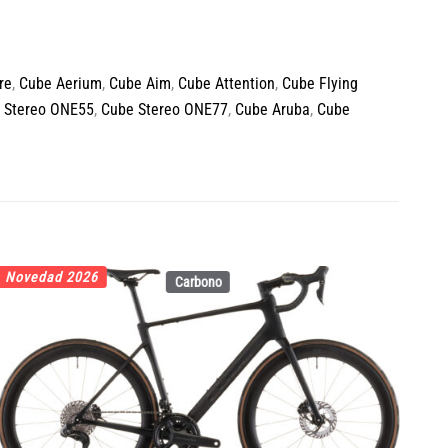
re
,
Cube Aerium
,
Cube Aim
,
Cube Attention
,
Cube Flying
 Stereo ONE55
,
Cube Stereo ONE77
,
Cube Aruba
,
Cube
Novedad 2026
No
Carbono