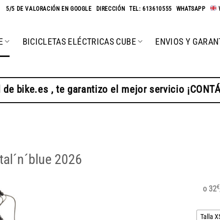
★
5/5 DE VALORACIÓN EN GOOGLE
-
DIRECCIÓN
-
TEL: 613610555
-
WHATSAPP
-
E
BICICLETAS ELÉCTRICAS CUBE
ENVIOS Y GARAN
 de bike.es , te garantizo el mejor servicio ¡CON
tal´n´blue 2026
€
o 32
Talla X