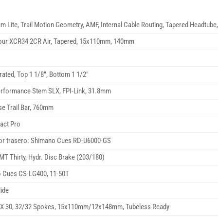
m Lite, Trail Motion Geometry, AMF, Internal Cable Routing, Tapered Headtub
our XCR34 2CR Air, Tapered, 15x110mm, 140mm
rated, Top 1 1/8″, Bottom 1 1/2″
rformance Stem SLX, FPI-Link, 31.8mm
se Trail Bar, 760mm
act Pro
or trasero: Shimano Cues RD-U6000-GS
T Thirty, Hydr. Disc Brake (203/180)
 Cues CS-LG400, 11-50T
ide
X 30, 32/32 Spokes, 15x110mm/12x148mm, Tubeless Ready