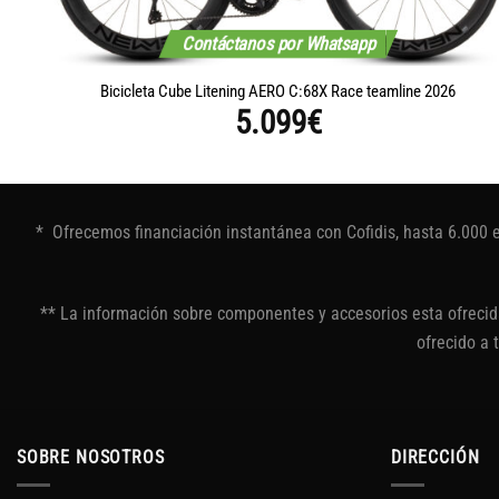
Contáctanos por Whatsapp
Bicicleta Cube Litening AERO C:68X Race teamline 2026
5.099
€
* Ofrecemos financiación instantánea con Cofidis, hasta 6.000 
** La información sobre componentes y accesorios esta ofrecida
ofrecido a 
SOBRE NOSOTROS
DIRECCIÓN