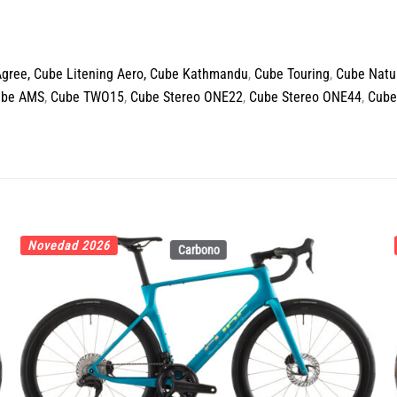
Agree
,
Cube Litening Aero,
Cube Kathmandu
,
Cube Touring
,
Cube Natu
ube AMS
,
Cube TWO15
,
Cube Stereo ONE22
,
Cube Stereo ONE44
,
Cube
Novedad 2026
Carbono