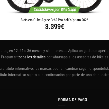
Contáctanos por Whatsapp
Bicicleta Cube Agree C:62 Pro bali´n´prism 2026
3.399
€
euros, en 12, 24 o 36 meses y sin intereses. Aplica un gasto de aper
Preguntar
todos los detalles
por whatsapp a los asesores de bike.es
 a titulo informativo, las marcas podrían cambiar según disponibilida
título informativo sujeto a la confirmación por parte de uno de nuestr
FORMA DE PAGO