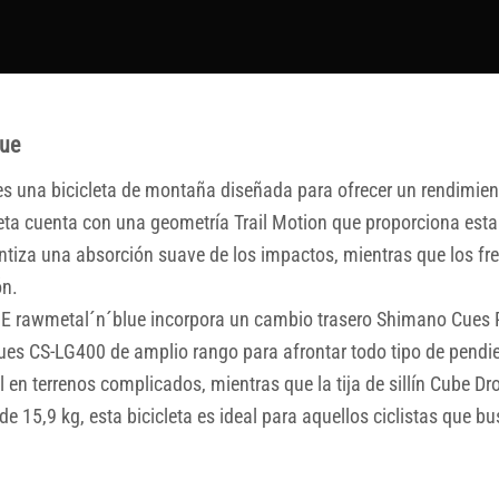
lue
 una bicicleta de montaña diseñada para ofrecer un rendimient
cleta cuenta con una geometría Trail Motion que proporciona esta
iza una absorción suave de los impactos, mientras que los fre
ón.
ONE rawmetal´n´blue incorpora un cambio trasero Shimano Cue
Cues CS-LG400 de amplio rango para afrontar todo tipo de pen
en terrenos complicados, mientras que la tija de sillín Cube Dro
e 15,9 kg, esta bicicleta es ideal para aquellos ciclistas que bu