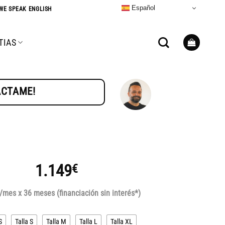
Español
WE SPEAK ENGLISH
TIAS
TÁCTAME!
1.149
€
/mes x 36 meses (financiación sin interés*)
S
Talla S
Talla M
Talla L
Talla XL