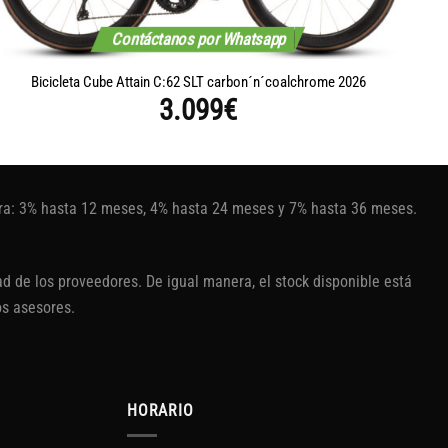
Contáctanos por Whatsapp
Bicicleta Cube Attain C:62 SLT carbon´n´coalchrome 2026
B
3.099
€
tura: 3% hasta 12 meses, 4% hasta 24 meses y 7% hasta 36 meses.
d de los proveedores. De igual manera, el stock disponible está
os asesores.
HORARIO