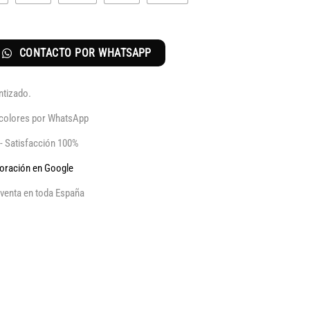
CONTACTO POR WHATSAPP
ntizado.
y colores por WhatsApp
 - Satisfacción 100%
aloración en Google
venta en toda España