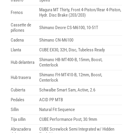
trasero
Speed
Magura MT Thirty, Front 4-Piston/Rear 4-Piston,
Frenos
Hydr. Disc Brake (203/203)
Cassette de
Shimano Deore CS-M6100, 10-51T
piñones
Cadena
Shimano CN-M6100
Llanta
CUBE EX30, 32H, Disc, Tubeless Ready
Shimano HB-MT400-B, 15mm, Boost,
Hub delantera
Centerlock
Shimano FH-MT410-B, 12mm, Boost,
Hub trasera
Centerlock
Cubierta
Schwalbe Smart Sam, Active, 2.6
Pedales
ACID PP MTB
Sillin
Natural Fit Sequence
Tija sillin
CUBE Performance Post, 30.9mm
Abrazadera
CUBE Screwlock Semi Integrated w/ Hidden