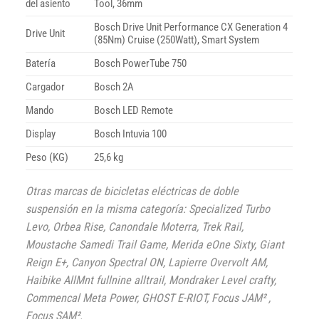
del asiento
Tool, 36mm
Bosch Drive Unit Performance CX Generation 4
Drive Unit
(85Nm) Cruise (250Watt), Smart System
Batería
Bosch PowerTube 750
Cargador
Bosch 2A
Mando
Bosch LED Remote
Display
Bosch Intuvia 100
Peso (KG)
25,6 kg
Otras marcas de bicicletas eléctricas de doble
suspensión en la misma categoría: Specialized Turbo
Levo, Orbea Rise, Canondale Moterra, Trek Rail,
Moustache Samedi Trail Game, Merida eOne Sixty, Giant
Reign E+, Canyon Spectral ON, Lapierre Overvolt AM,
Haibike AllMnt fullnine alltrail, Mondraker Level crafty,
Commencal Meta Power, GHOST E-RIOT, Focus JAM² ,
Focus SAM².