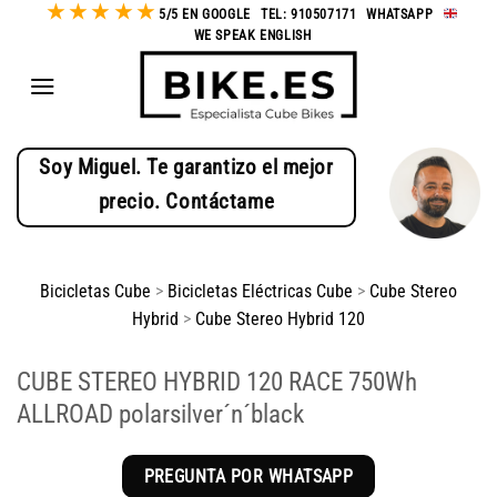
★
★
★
★
★
Saltar
5/5 EN GOOGLE
-
TEL: 910507171
-
WHATSAPP
-
WE SPEAK ENGLISH
al
contenido
Soy Miguel. Te garantizo el mejor
precio. Contáctame
Bicicletas Cube
>
Bicicletas Eléctricas Cube
>
Cube Stereo
Hybrid
>
Cube Stereo Hybrid 120
CUBE STEREO HYBRID 120 RACE 750Wh
ALLROAD polarsilver´n´black
PREGUNTA POR WHATSAPP