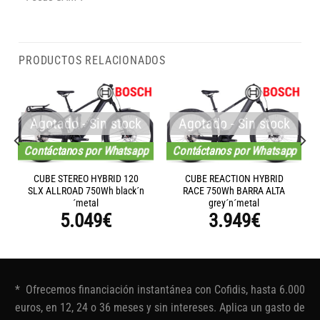
PRODUCTOS RELACIONADOS
Agotado - Sin stock
Agotado - Sin stock
Contáctanos por Whatsapp
Contáctanos por Whatsapp
CUBE STEREO HYBRID 120
CUBE REACTION HYBRID
SLX ALLROAD 750Wh black´n
RACE 750Wh BARRA ALTA
´metal
grey´n´metal
5.049
€
3.949
€
* Ofrecemos financiación instantánea con Cofidis, hasta 6.000
euros, en 12, 24 o 36 meses y sin intereses. Aplica un gasto de