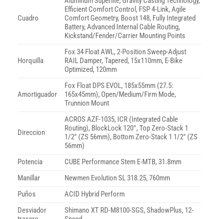
Aluminum Superlite, Gravity Casting Technology,
Efficient Comfort Control, FSP 4-Link, Agile
Cuadro
Comfort Geometry, Boost 148, Fully Integrated
Battery, Advanced Internal Cable Routing,
Kickstand/Fender/Carrier Mounting Points
Fox 34 Float AWL, 2-Position Sweep-Adjust
Horquilla
RAIL Damper, Tapered, 15x110mm, E-Bike
Optimized, 120mm
Fox Float DPS EVOL, 185x55mm (27.5:
Amortiguador
165x45mm), Open/Medium/Firm Mode,
Trunnion Mount
ACROS AZF-1035, ICR (Integrated Cable
Routing), BlockLock 120°, Top Zero-Stack 1
Direccion
1/2″ (ZS 56mm), Bottom Zero-Stack 1 1/2″ (ZS
56mm)
Potencia
CUBE Performance Stem E-MTB, 31.8mm
Manillar
Newmen Evolution SL 318.25, 760mm
Puños
ACID Hybrid Perform
Desviador
Shimano XT RD-M8100-SGS, ShadowPlus, 12-