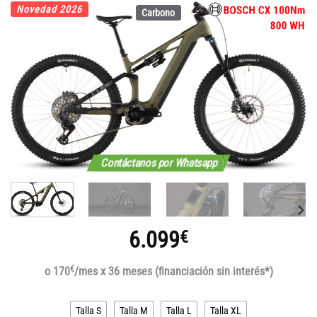
Novedad 2026
Carbono
Contáctanos por Whatsapp
6.099
€
€
o 170
/mes x 36 meses (financiación sin interés*)
Talla S
Talla M
Talla L
Talla XL