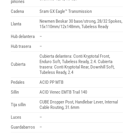
piñones
Cadena
Sram GX Eagle™ Transmission
Newmen Beskar 30 base/strong, 28/32 Spokes,
Llanta
15x110mm/12x148mm, Tubeless Ready
Hub delantera
–
Hub trasera
–
Cubierta delantera: Conti Kryptotal Front,
Enduro Soft, Tubeless Ready, 2.4. Cubierta
Cubierta
trasera: Conti Kryptotal Rear, Downhill Soft,
Tubeless Ready, 2.4
Pedales
ACID PP MTB
Sillin
ACID Venec EMTB Trail 140
CUBE Dropper Post, Handlebar Lever, Internal
Tija sillin
Cable Routing, 31.6mm
Luces
–
Guardabarros
–