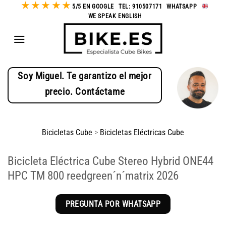
★
★
★
★
★
Saltar
5/5 EN GOOGLE
-
TEL: 910507171
-
WHATSAPP
-
WE SPEAK ENGLISH
al
contenido
Soy Miguel. Te garantizo el mejor
precio. Contáctame
Bicicletas Cube
>
Bicicletas Eléctricas Cube
Bicicleta Eléctrica Cube Stereo Hybrid ONE44
HPC TM 800 reedgreen´n´matrix 2026
PREGUNTA POR WHATSAPP