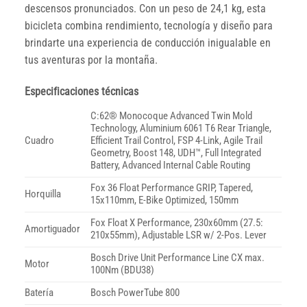
descensos pronunciados. Con un peso de 24,1 kg, esta
bicicleta combina rendimiento, tecnología y diseño para
brindarte una experiencia de conducción inigualable en
tus aventuras por la montaña.
Especificaciones técnicas
C:62® Monocoque Advanced Twin Mold
Technology, Aluminium 6061 T6 Rear Triangle,
Cuadro
Efficient Trail Control, FSP 4-Link, Agile Trail
Geometry, Boost 148, UDH™, Full Integrated
Battery, Advanced Internal Cable Routing
Fox 36 Float Performance GRIP, Tapered,
Horquilla
15x110mm, E-Bike Optimized, 150mm
Fox Float X Performance, 230x60mm (27.5:
Amortiguador
210x55mm), Adjustable LSR w/ 2-Pos. Lever
Bosch Drive Unit Performance Line CX max.
Motor
100Nm (BDU38)
Batería
Bosch PowerTube 800