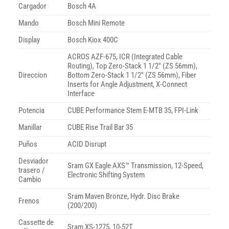
Cargador
Bosch 4A
Mando
Bosch Mini Remote
Display
Bosch Kiox 400C
ACROS AZF-675, ICR (Integrated Cable
Routing), Top Zero-Stack 1 1/2″ (ZS 56mm),
Direccion
Bottom Zero-Stack 1 1/2″ (ZS 56mm), Fiber
Inserts for Angle Adjustment, X-Connect
Interface
Potencia
CUBE Performance Stem E-MTB 35, FPI-Link
Manillar
CUBE Rise Trail Bar 35
Puños
ACID Disrupt
Desviador
Sram GX Eagle AXS™ Transmission, 12-Speed,
trasero /
Electronic Shifting System
Cambio
Sram Maven Bronze, Hydr. Disc Brake
Frenos
(200/200)
Cassette de
Sram XS-1275, 10-52T