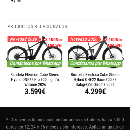
Hybrid
.
PRODUCTOS RELACIONADOS
Novedad 2026
Novedad 2026
Contáctanos por Whatsapp
Contáctanos por Whatsapp
Bicicleta Eléctrica Cube Stereo
Bicicleta Eléctrica Cube Stereo
Hybrid ONE22 Pro 800 night´n
Hybrid ONE22 Race 800 FE
´chrome 2026
slabgrey´n´chrome 2026
3.599
€
4.299
€
* Ofrecemos financiación instantánea con Cofidis, hasta 6.000
euros, en 12, 24 o 36 meses y sin intereses. Aplica un gasto de