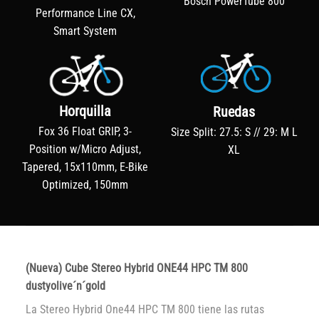
Bosch PowerTube 800
Performance Line CX,
Smart System
Horquilla
Ruedas
Fox 36 Float GRIP, 3-
Size Split: 27.5: S // 29: M L
Position w/Micro Adjust,
XL
Tapered, 15x110mm, E-Bike
Optimized, 150mm
(Nueva) Cube Stereo Hybrid ONE44 HPC TM 800
dustyolive´n´gold
La Stereo Hybrid One44 HPC TM 800 tiene las rutas