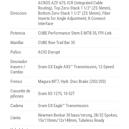
ACROS AZF-675, ICR (Integrated Cable
Routing), Top Zero-Stack 1 1/2″ (ZS 56mm),
Direccion
Bottom Zero-Stack 1 1/2″ (ZS 56mm), Fiber
Inserts for Angle Adjustment, X-Connect
Interface
Potencia
CUBE Performance Stem E-MTB 35, FPI-Link
Manillar
CUBE Rise Trail Bar 35
Puños
ACID Disrupt
Desviador
trasero /
Sram GX Eagle AXS™ Transmission, 12-Speed
Cambio
Frenos
Magura MT7, Hydr. Disc Brake (203/203)
Cassette de
Sram XS-1275, 10-52T
piñones
Cadena
Sram GX Eagle™ Transmission
Newmen Beskar 30 base/strong, 28/32 Spokes,
Llanta
15x110mm/12x148mm, Tubeless Ready