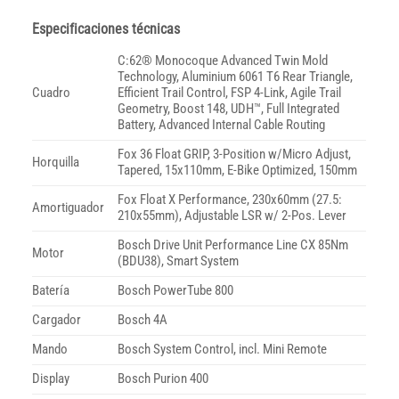
Especificaciones técnicas
C:62® Monocoque Advanced Twin Mold
Technology, Aluminium 6061 T6 Rear Triangle,
Cuadro
Efficient Trail Control, FSP 4-Link, Agile Trail
Geometry, Boost 148, UDH™, Full Integrated
Battery, Advanced Internal Cable Routing
Fox 36 Float GRIP, 3-Position w/Micro Adjust,
Horquilla
Tapered, 15x110mm, E-Bike Optimized, 150mm
Fox Float X Performance, 230x60mm (27.5:
Amortiguador
210x55mm), Adjustable LSR w/ 2-Pos. Lever
Bosch Drive Unit Performance Line CX 85Nm
Motor
(BDU38), Smart System
Batería
Bosch PowerTube 800
Cargador
Bosch 4A
Mando
Bosch System Control, incl. Mini Remote
Display
Bosch Purion 400