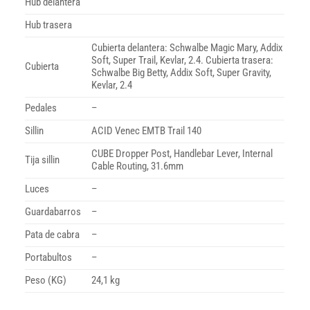
Hub delantera
Hub trasera
Cubierta delantera: Schwalbe Magic Mary, Addix
Soft, Super Trail, Kevlar, 2.4. Cubierta trasera:
Cubierta
Schwalbe Big Betty, Addix Soft, Super Gravity,
Kevlar, 2.4
Pedales
–
Sillin
ACID Venec EMTB Trail 140
CUBE Dropper Post, Handlebar Lever, Internal
Tija sillin
Cable Routing, 31.6mm
Luces
–
Guardabarros
–
Pata de cabra
–
Portabultos
–
Peso (KG)
24,1 kg