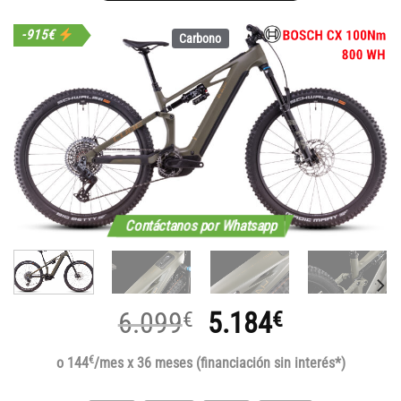
-915€
Carbono
Contáctanos por Whatsapp
El
El
6.099
5.184
€
€
precio
precio
€
o 144
/mes x 36 meses (financiación sin interés*)
original
actual