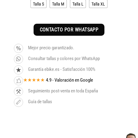
era:
es:
Talla S
Talla M
Talla L
Talla XL
6.099€.
5.184€.
CONTACTO POR WHATSAPP
Mejor precio garantizado.
Consultar tallas y colores por WhatsApp
Garantía ebike.es - Satisfacción 100%
★★★★★
4.9 - Valoración en Google
Seguimiento post-venta en toda España
Guía de tallas