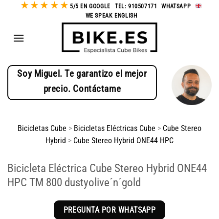
★
★
★
★
★
Saltar
5/5 EN GOOGLE
-
TEL: 910507171
-
WHATSAPP
-
WE SPEAK ENGLISH
al
contenido
Soy Miguel. Te garantizo el mejor
precio. Contáctame
Bicicletas Cube
>
Bicicletas Eléctricas Cube
>
Cube Stereo
Hybrid
>
Cube Stereo Hybrid ONE44 HPC
Bicicleta Eléctrica Cube Stereo Hybrid ONE44
HPC TM 800 dustyolive´n´gold
PREGUNTA POR WHATSAPP