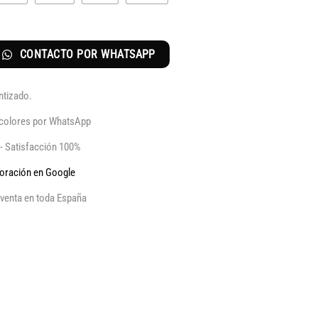
CONTACTO POR WHATSAPP
ntizado.
y colores por WhatsApp
 - Satisfacción 100%
aloración en Google
venta en toda España