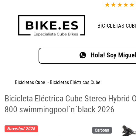
Saltar
★
★
★
★
al
contenido
BICICLETAS CUB
Hola! Soy Miguel
Bicicletas Cube
>
Bicicletas Eléctricas Cube
Bicicleta Eléctrica Cube Stereo Hybri
800 swimmingpool´n´black 2026
Novedad 2026
Carbono