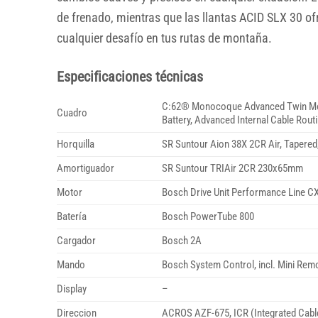
de frenado, mientras que las llantas ACID SLX 30 ofre
cualquier desafío en tus rutas de montaña.
Especificaciones técnicas
C:62® Monocoque Advanced Twin Mold Te
Cuadro
Battery, Advanced Internal Cable Rout
Horquilla
SR Suntour Aion 38X 2CR Air, Taper
Amortiguador
SR Suntour TRIAir 2CR 230x65mm
Motor
Bosch Drive Unit Performance Line 
Batería
Bosch PowerTube 800
Cargador
Bosch 2A
Mando
Bosch System Control, incl. Mini Rem
Display
–
Direccion
ACROS AZF-675, ICR (Integrated Cable