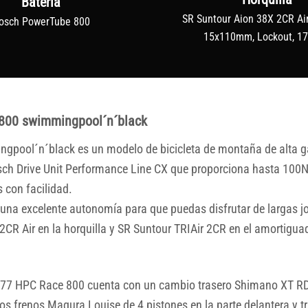
Batería
SR Suntour Aion 38X 2CR Air
osch PowerTube 800
15x110mm, Lockout, 
 800 swimmingpool´n´black
pool´n´black es un modelo de bicicleta de montaña de alta g
ch Drive Unit Performance Line CX que proporciona hasta 100Nm 
 con facilidad.
na excelente autonomía para que puedas disfrutar de largas jo
CR Air en la horquilla y SR Suntour TRIAir 2CR en el amortigua
NE77 HPC Race 800 cuenta con un cambio trasero Shimano XT R
os frenos Magura Louise de 4 pistones en la parte delantera y t