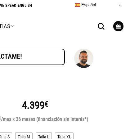
Español
WE SPEAK ENGLISH
TIAS
TÁCTAME!
4.399
€
€
/mes x 36 meses (financiación sin interés*)
Talla S
Talla M
Talla L
Talla XL