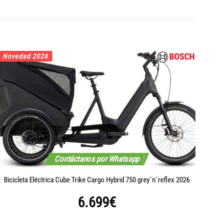
Novedad 2026
No
Contáctanos por Whatsapp
B
Bicicleta Eléctrica Cube Trike Cargo Hybrid 750 grey´n´reflex 2026
6.699
€