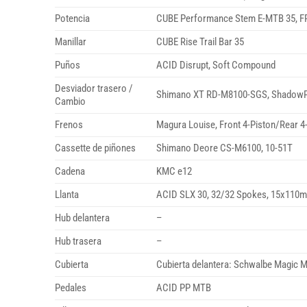
Potencia
CUBE Performance Stem E-MTB 35, FP
Manillar
CUBE Rise Trail Bar 35
Puños
ACID Disrupt, Soft Compound
Desviador trasero /
Shimano XT RD-M8100-SGS, ShadowP
Cambio
Frenos
Magura Louise, Front 4-Piston/Rear 4-
Cassette de piñones
Shimano Deore CS-M6100, 10-51T
Cadena
KMC e12
Llanta
ACID SLX 30, 32/32 Spokes, 15x110
Hub delantera
–
Hub trasera
–
Cubierta
Cubierta delantera: Schwalbe Magic Ma
Pedales
ACID PP MTB