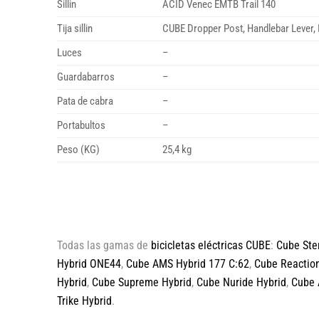
Sillin
ACID Venec EMTB Trail 140
Tija sillin
CUBE Dropper Post, Handlebar Lever, 
Luces
–
Guardabarros
–
Pata de cabra
–
Portabultos
–
Peso (KG)
25,4 kg
Todas las gamas de
bicicletas eléctricas CUBE
:
Cube Ste
Hybrid ONE44
,
Cube AMS Hybrid 177 C:62
,
Cube Reaction
Hybrid
,
Cube Supreme Hybrid
,
Cube Nuride Hybrid
,
Cube 
Trike Hybrid
.