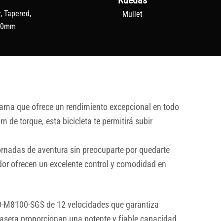
Ruedas
, Tapered,
Mullet
170mm
ama que ofrece un rendimiento excepcional en todo
de torque, esta bicicleta te permitirá subir
rnadas de aventura sin preocuparte por quedarte
dor ofrecen un excelente control y comodidad en
D-M8100-SGS de 12 velocidades que garantiza
rasera proporcionan una potente y fiable capacidad