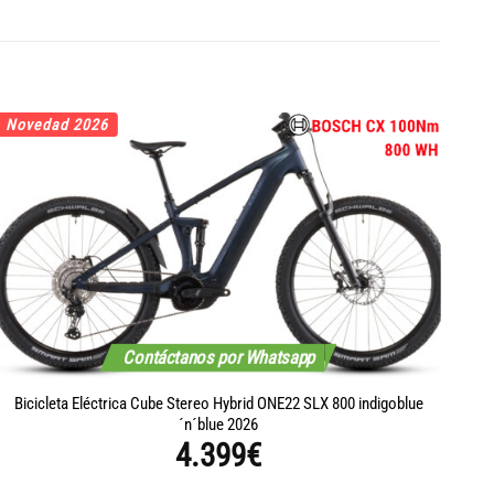
Novedad 2026
No
Contáctanos por Whatsapp
Bicicleta Eléctrica Cube Stereo Hybrid ONE22 SLX 800 indigoblue
B
´n´blue 2026
4.399
€