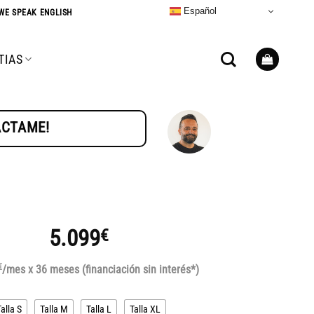
Español
WE SPEAK ENGLISH
TIAS
TÁCTAME!
5.099
€
€
/mes x 36 meses (financiación sin interés*)
Talla S
Talla M
Talla L
Talla XL