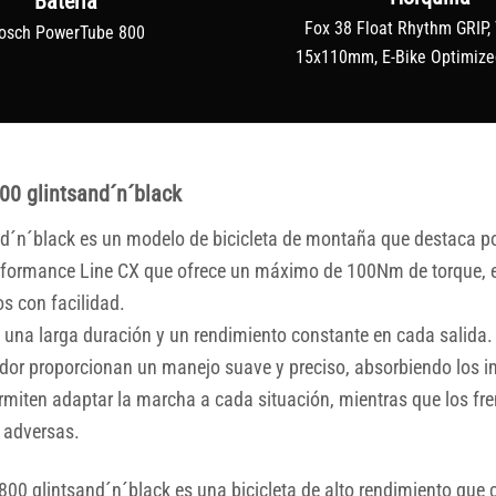
Batería
Fox 38 Float Rhythm GRIP,
osch PowerTube 800
15x110mm, E-Bike Optimiz
00 glintsand´n´black
´n´black es un modelo de bicicleta de montaña que destaca por
formance Line CX que ofrece un máximo de 100Nm de torque, esta
s con facilidad.
una larga duración y un rendimiento constante en cada salida
ador proporcionan un manejo suave y preciso, absorbiendo los i
miten adaptar la marcha a cada situación, mientras que los f
 adversas.
00 glintsand´n´black es una bicicleta de alto rendimiento que