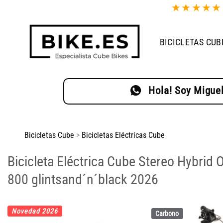
Saltar
★
★
★
★
al
contenido
BICICLETAS CUB
Hola! Soy Miguel
Bicicletas Cube
>
Bicicletas Eléctricas Cube
Bicicleta Eléctrica Cube Stereo Hybri
800 glintsand´n´black 2026
Novedad 2026
Carbono