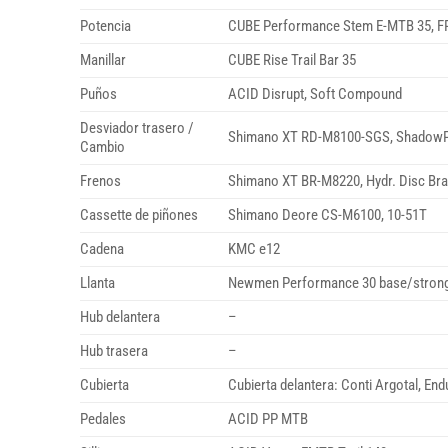
Potencia
CUBE Performance Stem E-MTB 35, FP
Manillar
CUBE Rise Trail Bar 35
Puños
ACID Disrupt, Soft Compound
Desviador trasero /
Shimano XT RD-M8100-SGS, ShadowP
Cambio
Frenos
Shimano XT BR-M8220, Hydr. Disc Bra
Cassette de piñones
Shimano Deore CS-M6100, 10-51T
Cadena
KMC e12
Llanta
Newmen Performance 30 base/strong
Hub delantera
–
Hub trasera
–
Cubierta
Cubierta delantera: Conti Argotal, End
Pedales
ACID PP MTB