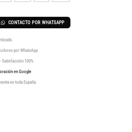
CONTACTO POR WHATSAPP
ntizado.
y colores por WhatsApp
 - Satisfacción 100%
aloración en Google
venta en toda España