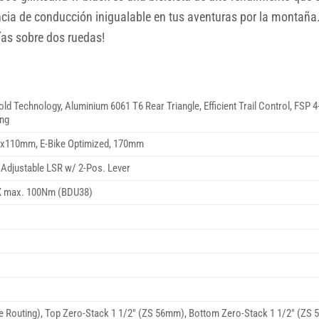
ia de conducción inigualable en tus aventuras por la montaña. ¡
ías sobre dos ruedas!
chnology, Aluminium 6061 T6 Rear Triangle, Efficient Trail Control, FSP 4-Li
ing
15x110mm, E-Bike Optimized, 170mm
Adjustable LSR w/ 2-Pos. Lever
CX max. 100Nm (BDU38)
 Routing), Top Zero-Stack 1 1/2″ (ZS 56mm), Bottom Zero-Stack 1 1/2″ (ZS 5