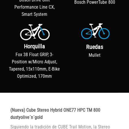
Bosch PowerTube 800
Performance Line CX,
Smart System
Horquilla
Ruedas
Fox 38 Float GRIP, 3-
Mullet
Position w/Micro Adjust,
Tapered, 15x110mm, E-Bike
Optimized, 170mm
(Nueva) Cube Stereo Hybrid ONE77 HPC TM 800
dustyolive´n´gold
Siguiendo la tradición de CUBE Trail Motion, la Stereo