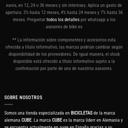
4.674€.
5.799€.
4.929€.
4.799€.
4.0
euros, en 12, 24 o 36 meses y sin intereses. Aplica un gasto de
apertura: 3% hasta 12 meses, 4% hasta 24 meses y 7% hasta 36
meses. Preguntar
todos los detalles
por whatsapp a los
asesores de bike.es
** La información sobre componentes y accesorios esta
ofrecida a titulo informativo, las marcas podrían cambiar según
disponibilidad de los proveedores. De igual manera, el stock
disponible está ofrecido a título informativo sujeto a la
confirmación por parte de uno de nuestros asesores.
SOBRE NOSOTROS
Somos una tienda especializada en
BICICLETAS
de la marca
alemana
CUBE
. La marca
CUBE
es la marca líderr en Alemania y
se encuentra actualmente en auge en España gracias a su