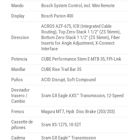
Mando
Bosch System Control, incl. Mini Remote
Display
Bosch Purion 400
ACROS AZF-675, ICR (Integrated Cable
Routing), Top Zero-Stack 1 1/2″ (ZS 56mm),
Direccion
Bottom Zero-Stack 1 1/2″ (ZS 56mm), Fiber
Inserts for Angle Adjustment, X-Connect
Interface
Potencia
CUBE Performance Stem E-MTB 35, FPI-Link
Manillar
CUBE Rise Trail Bar 35
Puños
ACID Disrupt, Soft Compound
Desviador
trasero /
Sram GX Eagle AXS™ Transmission, 12-Speed
Cambio
Frenos
Magura MT7, Hydr. Disc Brake (203/203)
Cassette de
Sram XS-1275, 10-52T
piñones
Cadena
Sram GX Eagle™ Transmission