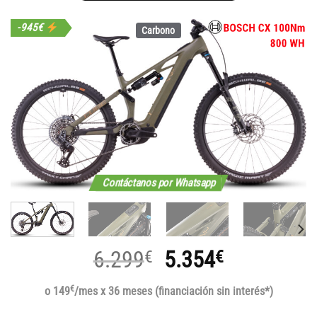
-945€
Carbono
Contáctanos por Whatsapp
El
El
6.299
5.354
€
€
precio
precio
€
o 149
/mes x 36 meses (financiación sin interés*)
original
actual