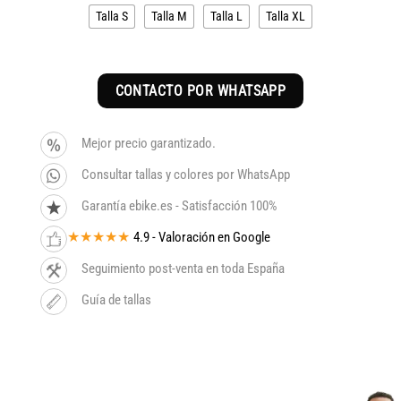
era:
es:
Talla S
Talla M
Talla L
Talla XL
6.299€.
5.354€.
CONTACTO POR WHATSAPP
Mejor precio garantizado.
Consultar tallas y colores por WhatsApp
Garantía ebike.es - Satisfacción 100%
★★★★★
4.9 - Valoración en Google
Seguimiento post-venta en toda España
Guía de tallas