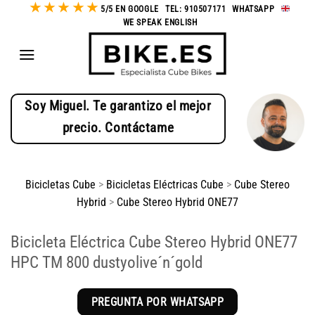
★
★
★
★
★
Saltar
5/5 EN GOOGLE
-
TEL: 910507171
-
WHATSAPP
-
WE SPEAK ENGLISH
al
contenido
Soy Miguel. Te garantizo el mejor
precio. Contáctame
Bicicletas Cube
>
Bicicletas Eléctricas Cube
>
Cube Stereo
Hybrid
>
Cube Stereo Hybrid ONE77
Bicicleta Eléctrica Cube Stereo Hybrid ONE77
HPC TM 800 dustyolive´n´gold
PREGUNTA POR WHATSAPP