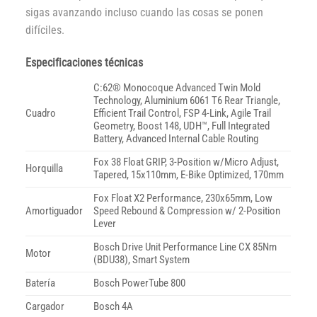
sigas avanzando incluso cuando las cosas se ponen
difíciles.
Especificaciones técnicas
C:62® Monocoque Advanced Twin Mold
Technology, Aluminium 6061 T6 Rear Triangle,
Cuadro
Efficient Trail Control, FSP 4-Link, Agile Trail
Geometry, Boost 148, UDH™, Full Integrated
Battery, Advanced Internal Cable Routing
Fox 38 Float GRIP, 3-Position w/Micro Adjust,
Horquilla
Tapered, 15x110mm, E-Bike Optimized, 170mm
Fox Float X2 Performance, 230x65mm, Low
Amortiguador
Speed Rebound & Compression w/ 2-Position
Lever
Bosch Drive Unit Performance Line CX 85Nm
Motor
(BDU38), Smart System
Batería
Bosch PowerTube 800
Cargador
Bosch 4A