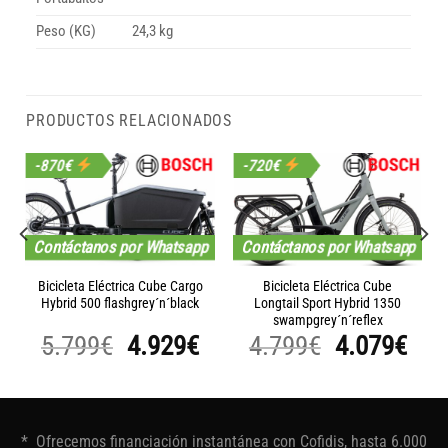
Peso (KG)
24,3 kg
PRODUCTOS RELACIONADOS
-870€
-720€
Contáctanos por Whatsapp
Contáctanos por Whatsapp
Bicicleta Eléctrica Cube Cargo
Bicicleta Eléctrica Cube
Hybrid 500 flashgrey´n´black
Longtail Sport Hybrid 1350
swampgrey´n´reflex
l
El
El
El
El
5.799
€
4.929
€
4.799
€
4.079
€
precio
precio
precio
precio
pre
actual
original
actual
original
act
es:
era:
es:
era:
es:
* Ofrecemos financiación instantánea con Cofidis, hasta 6.000