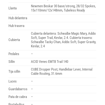
Newmen Beskar 30 base/strong, 28/32 Spokes,
Llanta
15x110mm/12x148mm, Tubeless Ready
Hub delantera
Hub trasera
Cubierta delantera: Schwalbe Magic Mary, Addix
Soft, Super Trail, Kevlar, 2.4. Cubierta trasera:
Cubierta
Schwalbe Tacky Chan, Addix Soft, Super Gravity,
Kevlar, 2.4
Pedales
–
Sillin
ACID Venec EMTB Trail 140
CUBE Dropper Post, Handlebar Lever, Internal
Tija sillin
Cable Routing, 31.6mm
Luces
–
Guardabarros
–
Pata de cabra
–
Portabultos
–