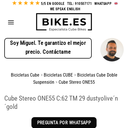
★
★
★
★
★
Saltar
5/5 EN GOOGLE
-
TEL: 910507171
-
WHATSAPP
-
WE SPEAK ENGLISH
al
contenido
Soy Miguel. Te garantizo el mejor
precio. Contáctame
Bicicletas Cube
>
Bicicletas CUBE
>
Bicicletas Cube Doble
Suspensión
>
Cube Stereo ONE55
Cube Stereo ONE55 C:62 TM 29 dustyolive´n
´gold
PREGUNTA POR WHATSAPP