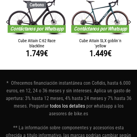
Carbono
Contáctanos por Whatsapp
Contáctanos por Whatsapp
Cube Attain C:62 Race
Cube Attain SLX goblin´n
blackline
´yellow
1.749
€
1.449
€
* Ofrecemos financiación instantánea con Cofidis, hasta 6.000
euros, en 12, 24 o 36 meses y sin intereses. Aplica un gasto de
apertura: 3% hasta 12 meses, 4% hasta 24 meses y 7% hasta 36
meses. Preguntar
todos los detalles
por whatsapp a los
asesores de bike.es
** La información sobre componentes y accesorios esta
ofrecida a titulo informativo, las marcas podrían cambiar según