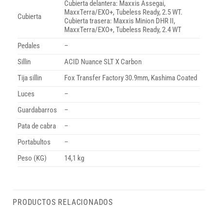
Cubierta delantera: Maxxis Assegai,
MaxxTerra/EXO+, Tubeless Ready, 2.5 WT.
Cubierta
Cubierta trasera: Maxxis Minion DHR II,
MaxxTerra/EXO+, Tubeless Ready, 2.4 WT
Pedales
–
Sillin
ACID Nuance SLT X Carbon
Tija sillin
Fox Transfer Factory 30.9mm, Kashima Coated
Luces
–
Guardabarros
–
Pata de cabra
–
Portabultos
–
Peso (KG)
14,1 kg
PRODUCTOS RELACIONADOS