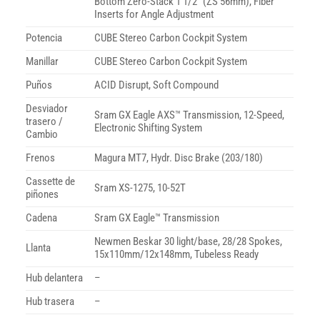
Bottom Zero-Stack 1 1/2″ (ZS 56mm), Fiber
Inserts for Angle Adjustment
Potencia
CUBE Stereo Carbon Cockpit System
Manillar
CUBE Stereo Carbon Cockpit System
Puños
ACID Disrupt, Soft Compound
Desviador
Sram GX Eagle AXS™ Transmission, 12-Speed,
trasero /
Electronic Shifting System
Cambio
Frenos
Magura MT7, Hydr. Disc Brake (203/180)
Cassette de
Sram XS-1275, 10-52T
piñones
Cadena
Sram GX Eagle™ Transmission
Newmen Beskar 30 light/base, 28/28 Spokes,
Llanta
15x110mm/12x148mm, Tubeless Ready
Hub delantera
–
Hub trasera
–