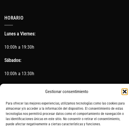
HORARIO
Lunes a Viernes:
10:00h a 19:30h
Sábados:
10:00h a 13:30h
(Cerrado los Sábados en Agosto)
Gestionar consentimiento
Sin servicio de taller del 15 de Agosto al 5 de septiembre
Para ofrecer las mejores experiencias, utilizamos tecnologías como las cookies para
almacenar y/o acceder a la información del dispositivo. El consentimiento de estas
tecnologías nos permitirá procesar datos como el comportamiento de navegación o
las identificaciones únicas en este sitio. No consentir o retirar el consentimiento,
puede afectar negativamente a ciertas características y funciones.
SOBRE NOSOTROS
CONTACTO
AVISO LEGAL
BLOG