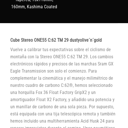
160mm, Kashima Coated
Cube Stereo ONE55 C:62 TM 29 dustyolive´n´gold
Vuelve a calibrar tus expectativas sobre el ciclismo de
montaña con la Stereo ONE55 C:62 TM 29. Los cambios
electrónicos rápidos y precisos de las marchas Sram GX
Eagle Transmission son solo el comienzo. Para
complementar la cinemática y el manejo milimétrico de
nuestro cuadro de carbono C:62®, hemos seleccionado
una horquilla Fox 36 Float Factory GripX2 y un
amortiguador Float X2 Factory, y añadido una potencia y
un manillar de carbono de una sola pieza. Por supuesto,
está equipada con una tija telescópica remota y también
hemos incluido una multiherramienta Acid Husk 24 para