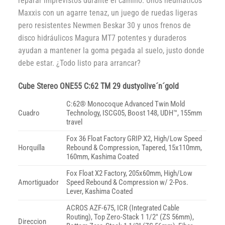
reparar imprevistos durante el camino. Unos neumáticos
Maxxis con un agarre tenaz, un juego de ruedas ligeras
pero resistentes Newmen Beskar 30 y unos frenos de
disco hidráulicos Magura MT7 potentes y duraderos
ayudan a mantener la goma pegada al suelo, justo donde
debe estar. ¿Todo listo para arrancar?
Cube Stereo ONE55 C:62 TM 29 dustyolive´n´gold
C:62® Monocoque Advanced Twin Mold
Cuadro
Technology, ISCG05, Boost 148, UDH™, 155mm
travel
Fox 36 Float Factory GRIP X2, High/Low Speed
Horquilla
Rebound & Compression, Tapered, 15x110mm,
160mm, Kashima Coated
Fox Float X2 Factory, 205x60mm, High/Low
Amortiguador
Speed Rebound & Compression w/ 2-Pos.
Lever, Kashima Coated
ACROS AZF-675, ICR (Integrated Cable
Routing), Top Zero-Stack 1 1/2″ (ZS 56mm),
Direccion